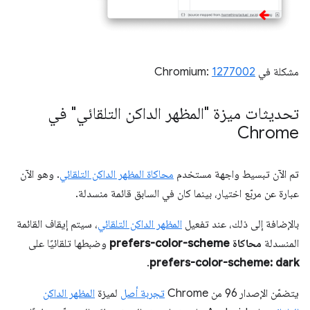
مشكلة في Chromium:
1277002
تحديثات ميزة "المظهر الداكن التلقائي" في
Chrome
تم الآن تبسيط واجهة مستخدم
محاكاة المظهر الداكن التلقائي
. وهو الآن
عبارة عن مربّع اختيار، بينما كان في السابق قائمة منسدلة.
بالإضافة إلى ذلك، عند تفعيل
المظهر الداكن التلقائي
، سيتم إيقاف القائمة
المنسدلة
محاكاة prefers-color-scheme
وضبطها تلقائيًا على
.
prefers-color-scheme: dark
يتضمّن الإصدار 96 من Chrome
تجربة أصل
لميزة
المظهر الداكن