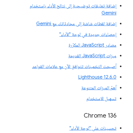
إضافة تعليقات توضيحية إلى نتائج الأداء باستخدام
Gemini
إضافة لقطات شاشة إلى محادثاتك مع Gemini
إحصاءات جديدة في لوحة "الأداء"
مصادر JavaScript المكرّرة
ميزات JavaScript القديمة
أصبحت التخمينات تتوافق الآن مع علامات القواعد
‫Lighthouse 12.6.0
أهمّ الميزات المتنوعة
تسهيل الاستخدام
Chrome 136
تحسينات على "لوحة الأداء"