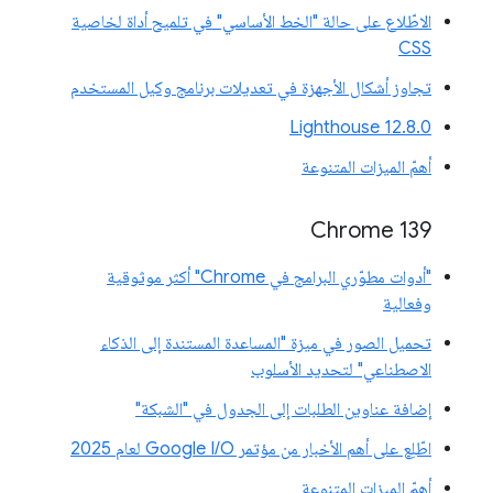
الاطّلاع على حالة "الخط الأساسي" في تلميح أداة لخاصية
CSS
تجاوز أشكال الأجهزة في تعديلات برنامج وكيل المستخدم
‫Lighthouse 12.8.0
أهمّ الميزات المتنوعة
‫Chrome 139
"أدوات مطوّري البرامج في Chrome" أكثر موثوقية
وفعالية
تحميل الصور في ميزة "المساعدة المستندة إلى الذكاء
الاصطناعي" لتحديد الأسلوب
إضافة عناوين الطلبات إلى الجدول في "الشبكة"
اطّلِع على أهم الأخبار من مؤتمر Google I/O لعام 2025
أهمّ الميزات المتنوعة