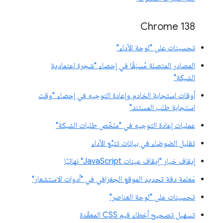
‫Chrome 138
تحسينات على "لوحة الأداء"
المصادر المتصلة مُسبَقًا في إحصاء "شجرة اعتمادية
الشبكة"
أوقات استجابة الخادم وإعادة التوجيه في إحصاء "وقت
استجابة طلب المستند"
عمليات إعادة التوجيه في "ملخّص طلبات الشبكة"
تقليل الضوضاء في بيانات تتبُّع الأداء
إيقاف خيار "إيقاف عينات JavaScript" نهائيًا
مَعلمة دقة تحديد الموقع الجغرافي في "أدوات الاستشعار"
تحسينات على "لوحة العناصر"
تسهيل تصحيح أخطاء قيم CSS المعقّدة