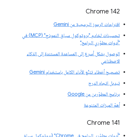
Chrome 142
اقتراحات الرموز البرمجية من Gemini
تحسينات لخادم "بروتوكول سياق النموذج" (MCP) في
"أدوات مطوّري البرامج"
الوصول بشكل أسرع إلى المساعدة المستندة إلى الذكاء
الاصطناعي
تصحيح أخطاء تتبُّع الأداء الكامل باستخدام Gemini
تبديل اتجاه الدرج
برنامج المطوّرين من Google
أهمّ الميزات المتنوعة
‫Chrome 141
"أدوات مطوّري البرامج في Chrome" (بروتوكول سياق