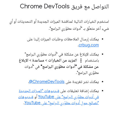
التواصل مع فريق Chrome Dev
Tools
استخدِم الخيارات التالية لمناقشة الميزات الجديدة أو التحديثات أو أي
شيء آخر متعلّق بـ "أدوات مطوّري البرامج".
يمكنك إرسال الملاحظات وطلبات الميزات إلينا على
.
crbug.com
يمكنك الإبلاغ عن مشكلة في "أدوات مطوّري البرامج"
more_vert
باستخدام
المزيد من الخيارات
>
مساعدة
>
الإبلاغ
عن مشكلة في "أدوات مطوّري البرامج"
في "أدوات
مطوّري البرامج".
يمكنك نشر تغريدة على
‎@ChromeDevTools
.
يمكنك إضافة تعليقات على
فيديوهات "الميزات الجديدة
في أدوات مطوّري البرامج" على YouTube
أو
فيديوهات
"نصائح حول أدوات مطوّري البرامج" على YouTube
.