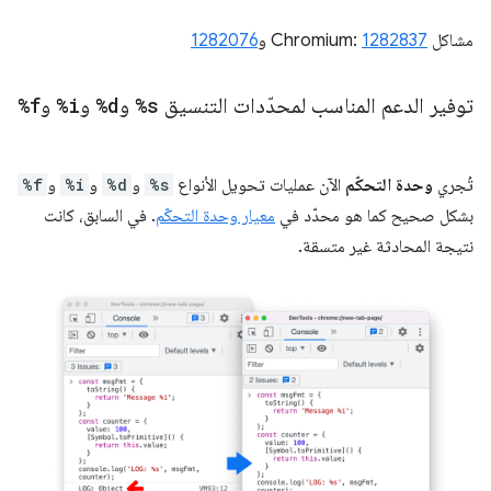
مشاكل Chromium:
1282837
و
1282076
توفير الدعم المناسب لمحدّدات التنسيق
%s
و
%d
و
%i
و
%f
تُجري
وحدة التحكّم
الآن عمليات تحويل الأنواع
%s
و
%d
و
%i
و
%f
بشكل صحيح كما هو محدّد في
معيار وحدة التحكّم
. في السابق، كانت
نتيجة المحادثة غير متسقة.