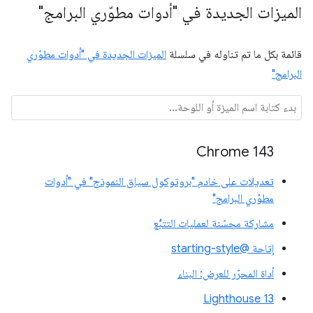
الميزات الجديدة في "أدوات مطوّري البرامج"
قائمة بكل ما تم تناوله في سلسلة
الميزات الجديدة في "أدوات مطوّري
البرامج"
Chrome 143
تعديلات على خادم "بروتوكول سياق النموذج" في "أدوات
مطوّري البرامج"
مشاركة محسّنة لعمليات التتبُّع
إتاحة @starting-style
أداة المحرّر للعرض: البناء
Lighthouse 13