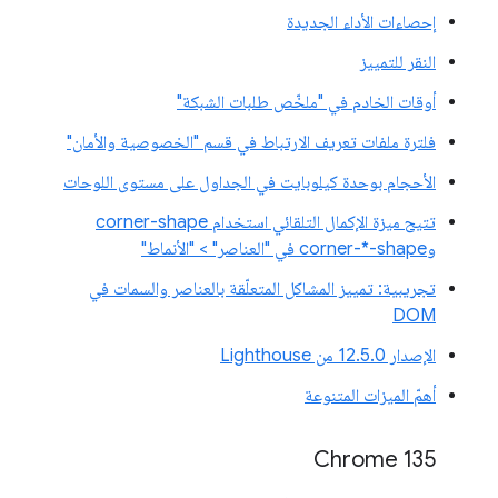
إحصاءات الأداء الجديدة
النقر للتمييز
أوقات الخادم في "ملخّص طلبات الشبكة"
فلترة ملفات تعريف الارتباط في قسم "الخصوصية والأمان"
الأحجام بوحدة كيلوبايت في الجداول على مستوى اللوحات
تتيح ميزة الإكمال التلقائي استخدام corner-shape
وcorner-*-shape في "العناصر" > "الأنماط"
تجريبية: تمييز المشاكل المتعلّقة بالعناصر والسمات في
DOM
الإصدار 12.5.0 من Lighthouse
أهمّ الميزات المتنوعة
Chrome 135