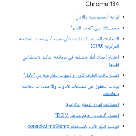
‫Chrome 134
لوحة الخصوصية والأمان
تحسينات على "لوحة الأداء"
الإعدادات المُسبقة للمعايرة بشأن تقييد أداء وحدة المعالجة
المركزية (CPU)
اختيار أحداث أداء مختلفة في محادثة الذكاء الاصطناعي
نفسها
تمييز بيانات الطرف الأول والجهات الخارجية في "الأداء"
بيانات الحقول في تلميحات الأدوات والإحصاءات الخاصة
بالعلامات
إحصاءات إعادة التدفق الإلزامية
إحصاء "تحسين حجم عناصر DOM"
توسيع تتبُّع الأداء باستخدام console.timeStamp