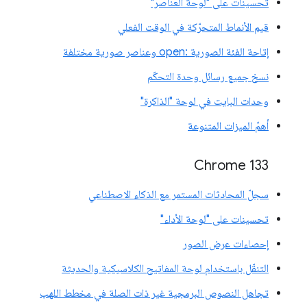
تحسينات على "لوحة العناصر"
قيم الأنماط المتحرّكة في الوقت الفعلي
إتاحة الفئة الصورية :open وعناصر صورية مختلفة
نسخ جميع رسائل وحدة التحكّم
وحدات البايت في لوحة "الذاكرة"
أهمّ الميزات المتنوعة
‫Chrome 133
سجلّ المحادثات المستمر مع الذكاء الاصطناعي
تحسينات على "لوحة الأداء"
إحصاءات عرض الصور
التنقّل باستخدام لوحة المفاتيح الكلاسيكية والحديثة
تجاهل النصوص البرمجية غير ذات الصلة في مخطط اللهب