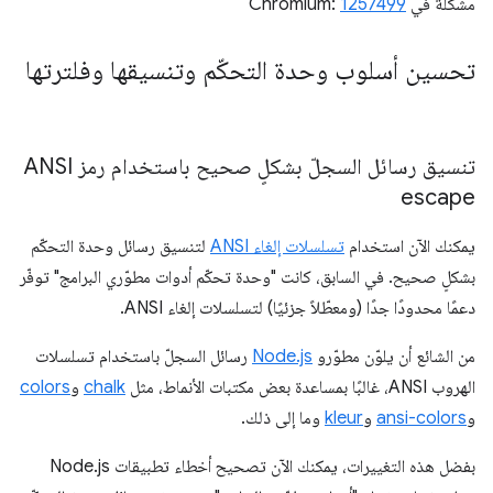
مشكلة في Chromium:
1257499
تحسين أسلوب وحدة التحكّم وتنسيقها وفلترتها
تنسيق رسائل السجلّ بشكلٍ صحيح باستخدام رمز ANSI
escape
يمكنك الآن استخدام
تسلسلات إلغاء ANSI
لتنسيق رسائل وحدة التحكّم
بشكلٍ صحيح. في السابق، كانت "وحدة تحكّم أدوات مطوّري البرامج" توفّر
دعمًا محدودًا جدًا (ومعطّلاً جزئيًا) لتسلسلات إلغاء ANSI.
من الشائع أن يلوّن مطوّرو
Node.js
رسائل السجلّ باستخدام تسلسلات
الهروب ANSI، غالبًا بمساعدة بعض مكتبات الأنماط، مثل
chalk
و
colors
و
ansi-colors
و
kleur
وما إلى ذلك.
بفضل هذه التغييرات، يمكنك الآن تصحيح أخطاء تطبيقات Node.js