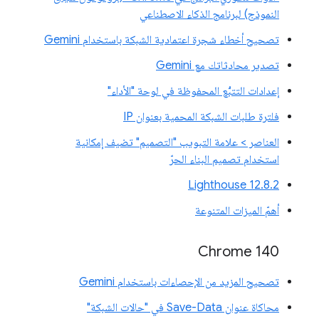
النموذج) لبرنامج الذكاء الاصطناعي
تصحيح أخطاء شجرة اعتمادية الشبكة باستخدام Gemini
تصدير محادثاتك مع Gemini
إعدادات التتبُّع المحفوظة في لوحة "الأداء"
فلترة طلبات الشبكة المحمية بعنوان IP
العناصر > علامة التبويب "التصميم" تضيف إمكانية
استخدام تصميم البناء الحرّ
‫Lighthouse 12.8.2
أهمّ الميزات المتنوعة
Chrome 140
تصحيح المزيد من الإحصاءات باستخدام Gemini
محاكاة عنوان Save-Data في "حالات الشبكة"