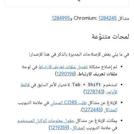
مشاكل Chromium:
1284245
و
1284995
لمحات متنوّعة
في ما يلي بعض الإصلاحات الجديرة بالذكر في هذا الإصدار:
تم إصلاح مشكلة
تعديل ملفات تعريف الارتباط
في لوحة
ملفات تعريف الارتباط
. (
1290196
)
استخدِم
Shift
+
Tab
لاختيار الأمر السابق في
قائمة
الأوامر
. (
1278743
)
الإبلاغ عن مشاكل
طلب CORS المبدئي
في علامة التبويب
المشاكل
(
1272445
).
يمكنك الإبلاغ عن مشاكل
حقول معلومات الوكيل المستخدم
في علامة التبويب
المشاكل
. (
1219359
)