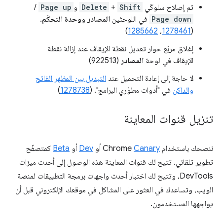
تم إصلاح سلوكَي
Shift
+
Delete
و
Page up
/
Page down
في اللوحتَين
المصادر
و
وحدة التحكّم
.
)
1285662
،
1278461
(
إغلاق مربّع حوار تعديل نقطة الإيقاف عند إزالة نقطة
الإيقاف في لوحة
المصادر
(922513)
لا حاجة إلى إعادة التحميل عند
التبديل بين المظهر الفاتح
والداكن
في "أدوات مطوّري البرامج". (
1278738
)
تنزيل قنوات المعاينة
ننصحك باستخدام Chrome
Canary
أو
Dev
أو
Beta
كمتصفّح
تطوير تلقائي. تتيح لك قنوات المعاينة هذه الوصول إلى أحدث ميزات
DevTools، وتتيح لك اختبار أحدث واجهات برمجة التطبيقات لمنصة
الويب، وتساعدك في العثور على المشاكل في موقعك الإلكتروني قبل أن
يواجهها المستخدمون.