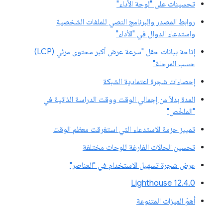
تحسينات على "لوحة الأداء"
روابط المصدر والبرنامج النصي للملفات الشخصية
واستدعاء الدوال في "الأداء"
إتاحة بيانات حقل "سرعة عرض أكبر محتوى مرئي (LCP)
حسب المرحلة"
إحصاءات شجرة اعتمادية الشبكة
المدة بدلاً من إجمالي الوقت ووقت الدراسة الذاتية في
"الملخّص"
تمييز حزمة الاستدعاء التي استغرقت معظم الوقت
تحسين الحالات الفارغة للوحات مختلفة
عرض شجرة تسهيل الاستخدام في "العناصر"
‫Lighthouse 12.4.0
أهمّ الميزات المتنوعة