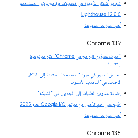
تجاوز أشكال الأجهزة في تعديلات برنامج وكيل المستخدم
‫Lighthouse 12.8.0
أهمّ الميزات المتنوعة
‫Chrome 139
"أدوات مطوّري البرامج في Chrome" أكثر موثوقية
وفعالية
تحميل الصور في ميزة "المساعدة المستندة إلى الذكاء
الاصطناعي" لتحديد الأسلوب
إضافة عناوين الطلبات إلى الجدول في "الشبكة"
اطّلِع على أهم الأخبار من مؤتمر Google I/O لعام 2025
أهمّ الميزات المتنوعة
‫Chrome 138