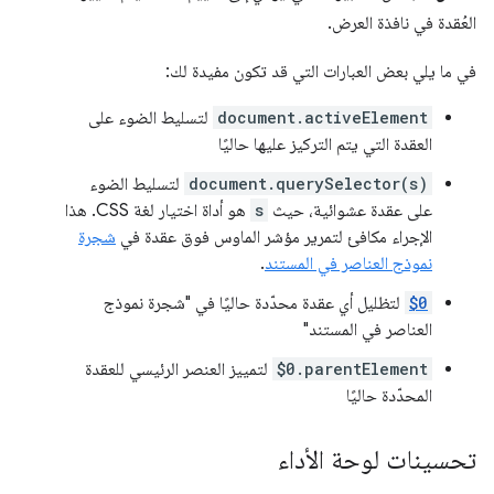
العُقدة في نافذة العرض.
في ما يلي بعض العبارات التي قد تكون مفيدة لك:
document.activeElement
لتسليط الضوء على
العقدة التي يتم التركيز عليها حاليًا
document.querySelector(s)
لتسليط الضوء
على عقدة عشوائية، حيث
s
هو أداة اختيار لغة CSS. هذا
الإجراء مكافئ لتمرير مؤشر الماوس فوق عقدة في
شجرة
نموذج العناصر في المستند
.
$0
لتظليل أي عقدة محدّدة حاليًا في "شجرة نموذج
العناصر في المستند"
$0.parentElement
لتمييز العنصر الرئيسي للعقدة
المحدّدة حاليًا
تحسينات لوحة الأداء