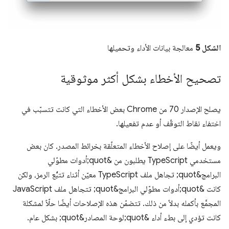
الشكل 5
معالجة بيانات الأداء وتحميلها
تصحيح الأخطاء بشكل أكثر موثوقية
يصلح الإصدار 70 من Chrome بعض الأخطاء التي كانت تتسبّب في
اختفاء نقاط التوقّف أو عدم تفعيلها.
ويعمل أيضًا على إصلاح الأخطاء المتعلّقة بخرائط المصدر. كان بعض
مستخدمي TypeScript يطلبون من &quot;أدوات مطوّلي
البرامج&quot; تجاهل ملف TypeScript معيّن أثناء تتبُّع الرمز، ولكن
كانت &quot;أدوات مطوّلي البرامج&quot; تتجاهل ملف JavaScript
المجمَّع بأكمله بدلاً من ذلك. تتضمّن هذه الإصلاحات أيضًا حلّاً لمشكلة
كانت تؤدي إلى بطء أداء &quot;لوحة المصادر&quot; بشكل عام.