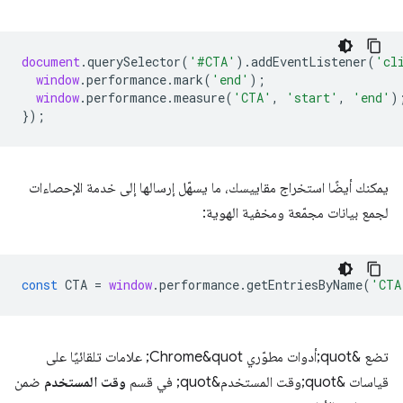
document
.
querySelector
(
'#CTA'
).
addEventListener
(
'cl
window
.
performance
.
mark
(
'end'
);
window
.
performance
.
measure
(
'CTA'
,
'start'
,
'end'
)
});
يمكنك أيضًا استخراج مقاييسك، ما يسهّل إرسالها إلى خدمة الإحصاءات
لجمع بيانات مجمّعة ومخفية الهوية:
const
CTA
=
window
.
performance
.
getEntriesByName
(
'CTA
تضع &quot;أدوات مطوّري Chrome&quot; علامات تلقائيًا على
قياسات &quot;وقت المستخدم&quot; في قسم
وقت المستخدم
ضمن