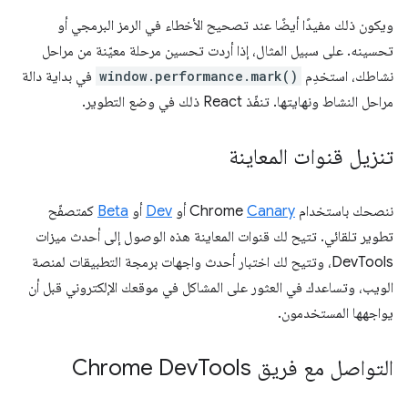
ويكون ذلك مفيدًا أيضًا عند تصحيح الأخطاء في الرمز البرمجي أو
تحسينه. على سبيل المثال، إذا أردت تحسين مرحلة معيّنة من مراحل
نشاطك، استخدِم
window.performance.mark()
في بداية دالة
مراحل النشاط ونهايتها. تنفّذ React ذلك في وضع التطوير.
تنزيل قنوات المعاينة
ننصحك باستخدام Chrome
Canary
أو
Dev
أو
Beta
كمتصفّح
تطوير تلقائي. تتيح لك قنوات المعاينة هذه الوصول إلى أحدث ميزات
DevTools، وتتيح لك اختبار أحدث واجهات برمجة التطبيقات لمنصة
الويب، وتساعدك في العثور على المشاكل في موقعك الإلكتروني قبل أن
يواجهها المستخدمون.
التواصل مع فريق Chrome Dev
Tools