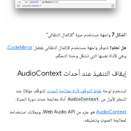
الشكل 7
واجهة مستخدم ميزة "الإكمال التلقائي"
هل تعلم؟
تتوفّر واجهة مستخدم الإكمال التلقائي بفضل
CodeMirror
،
وهي الأداة نفسها التي تشغّل وحدة التحكّم.
إيقاف التنفيذ عند أحداث Audio
Context
استخدِم لوحة
نقاط التوقّف لأداة معالجة الحدث
للتوقّف مؤقتًا عند
السطر الأول من
AudioContext
أداة معالجة حدث دورة الحياة.
AudioContext
هو جزء من Web Audio API، ويمكنك استخدامه
لمعالجة الصوت وتخليقه.