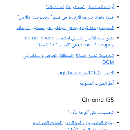
أوقات الخادم في "ملخّص طلبات الشبكة"
فلترة ملفات تعريف الارتباط في قسم "الخصوصية والأمان"
الأحجام بوحدة كيلوبايت في الجداول على مستوى اللوحات
تتيح ميزة الإكمال التلقائي استخدام corner-shape
وcorner-*-shape في "العناصر" > "الأنماط"
تجريبية: تمييز المشاكل المتعلّقة بالعناصر والسمات في
DOM
الإصدار 12.5.0 من Lighthouse
أهمّ الميزات المتنوعة
Chrome 135
تحسينات على "لوحة الأداء"
روابط المصدر والبرنامج النصي للملفات الشخصية
واستدعاء الدوال في "الأداء"