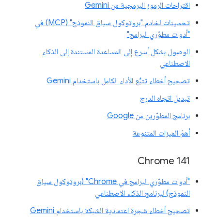
اقتراحات الرموز البرمجية من Gemini
تحسينات لخادم "بروتوكول سياق النموذج" (MCP) في
"أدوات مطوّري البرامج"
الوصول بشكل أسرع إلى المساعدة المستندة إلى الذكاء
الاصطناعي
تصحيح أخطاء تتبُّع الأداء الكامل باستخدام Gemini
تبديل اتجاه الدرج
برنامج المطوّرين من Google
أهمّ الميزات المتنوعة
‫Chrome 141
"أدوات مطوّري البرامج في Chrome" (بروتوكول سياق
النموذج) لبرنامج الذكاء الاصطناعي
تصحيح أخطاء شجرة اعتمادية الشبكة باستخدام Gemini