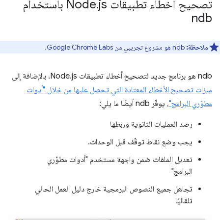
تصحيح أخطاء تطبيقات Node
.
js باستخدام
ndb
ملاحظة:
ndb هو مشروع تجريبي من Google Chrome Labs.
‫ndb هو برنامج جديد لتصحيح أخطاء تطبيقات Node.js. بالإضافة إلى
ميزات تصحيح الأخطاء المعتادة التي تحصل عليها من خلال "أدوات
مطوّري البرامج"
، يوفّر ndb أيضًا ما يلي:
رصد العمليات الثانوية وربطها
يجب وضع نقاط توقّف قبل الوحدات.
تعديل الملفات ضمن واجهة مستخدم "أدوات مطوّري
البرامج"
تجاهل جميع النصوص البرمجية خارج دليل العمل الحالي
تلقائيًا