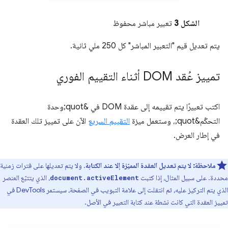
الشكل 3
تعبير مباشر محفوظ
يتم تعديل قيم "التعبير المباشر" كل 250 ملي ثانية.
تمييز عُقد DOM أثناء التقييم الفوري
اكتب تعبيرًا يتم تقييمه إلى عقدة DOM في &quot;وحدة
التحكّم&quot;، وستعمل ميزة
التقييم السريع
الآن على تمييز تلك العقدة
في إطار العرض.
ملاحظة:
لا يتم تعديل العقدة المميّزة إلا عند الكتابة
. ولا يتم تعديلها على فترات زمنية
محددة. على سبيل المثال، إذا كتبت
، الذي يتتبّع العنصر
document.activeElement
الذي يتم التركيز عليه، ثم انتقلت إلى علامة التبويب في الصفحة، سيستمر DevTools في
تمييز العقدة التي كانت نشطة عند كتابة التعبير في الأصل.