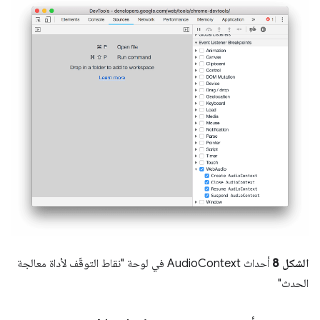
الشكل 8
أحداث AudioContext في لوحة "نقاط التوقّف لأداة معالجة
الحدث"