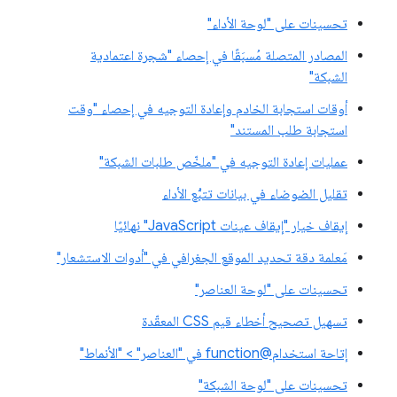
تحسينات على "لوحة الأداء"
المصادر المتصلة مُسبَقًا في إحصاء "شجرة اعتمادية
الشبكة"
أوقات استجابة الخادم وإعادة التوجيه في إحصاء "وقت
استجابة طلب المستند"
عمليات إعادة التوجيه في "ملخّص طلبات الشبكة"
تقليل الضوضاء في بيانات تتبُّع الأداء
إيقاف خيار "إيقاف عينات JavaScript" نهائيًا
مَعلمة دقة تحديد الموقع الجغرافي في "أدوات الاستشعار"
تحسينات على "لوحة العناصر"
تسهيل تصحيح أخطاء قيم CSS المعقّدة
إتاحة استخدام@function في "العناصر" > "الأنماط"
تحسينات على "لوحة الشبكة"