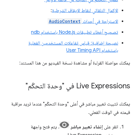
الإكمال التلقائي لنقاط الإيقاف الشرطية
:
الاستراحة في أحداث
AudioContext
تصحيح أخطاء تطبيقات Node.js باستخدام ndb
نصيحة إضافية: قياس تفاعلات المستخدمين الفعلية
باستخدام User Timing API
يمكنك مواصلة القراءة أو مشاهدة نسخة الفيديو من هذا المستند:
Live Expressions في "وحدة التحكّم"
يمكنك تثبيت تعبير مباشر في أعلى "وحدة التحكّم" عندما تريد مراقبة
قيمته في الوقت الفعلي.
انقر على
إنشاء تعبير مباشر
. يتم فتح واجهة