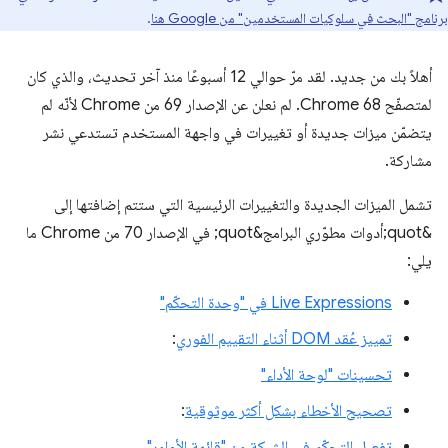
برنامج "البحث في سلوكيات المستخدمين" من Google هنا
.
أهلاً بك من جديد. لقد مرّ حوالي 12 أسبوعًا منذ آخر تحديث، والذي كان
لمتصفّح Chrome 68. لم نعلن عن الإصدار 69 من Chrome لأنّه لم
يتضمّن ميزات جديدة أو تغييرات في واجهة المستخدم تستدعي نشر
مشاركة.
تشمل الميزات الجديدة والتغييرات الرئيسية التي ستتم إضافتها إلى
&quot;أدوات مطوّري البرامج&quot; في الإصدار 70 من Chrome ما
يلي:
Live Expressions في "وحدة التحكّم"
تمييز عُقد DOM أثناء التقييم الفوري
:
تحسينات "لوحة الأداء"
تصحيح الأخطاء بشكل أكثر موثوقية
:
تفعيل التحكّم في الشبكة من "قائمة الأوامر"