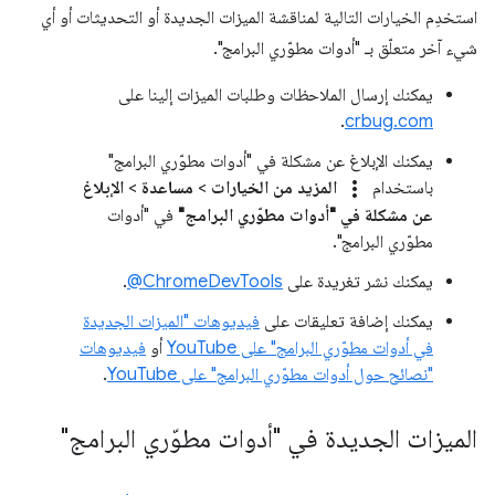
استخدِم الخيارات التالية لمناقشة الميزات الجديدة أو التحديثات أو أي
شيء آخر متعلّق بـ "أدوات مطوّري البرامج".
يمكنك إرسال الملاحظات وطلبات الميزات إلينا على
.
crbug.com
يمكنك الإبلاغ عن مشكلة في "أدوات مطوّري البرامج"
more_vert
باستخدام
المزيد من الخيارات
>
مساعدة
>
الإبلاغ
عن مشكلة في "أدوات مطوّري البرامج"
في "أدوات
مطوّري البرامج".
يمكنك نشر تغريدة على
‎@ChromeDevTools
.
يمكنك إضافة تعليقات على
فيديوهات "الميزات الجديدة
في أدوات مطوّري البرامج" على YouTube
أو
فيديوهات
"نصائح حول أدوات مطوّري البرامج" على YouTube
.
الميزات الجديدة في "أدوات مطوّري البرامج"