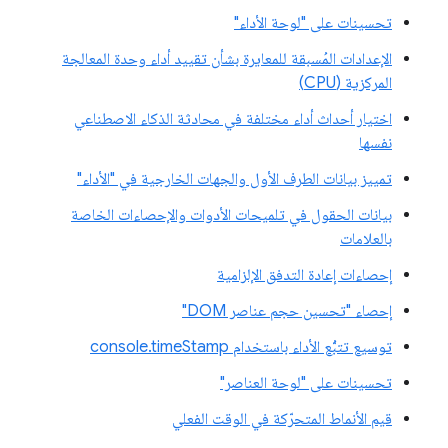
تحسينات على "لوحة الأداء"
الإعدادات المُسبقة للمعايرة بشأن تقييد أداء وحدة المعالجة
المركزية (CPU)
اختيار أحداث أداء مختلفة في محادثة الذكاء الاصطناعي
نفسها
تمييز بيانات الطرف الأول والجهات الخارجية في "الأداء"
بيانات الحقول في تلميحات الأدوات والإحصاءات الخاصة
بالعلامات
إحصاءات إعادة التدفق الإلزامية
إحصاء "تحسين حجم عناصر DOM"
توسيع تتبُّع الأداء باستخدام console.timeStamp
تحسينات على "لوحة العناصر"
قيم الأنماط المتحرّكة في الوقت الفعلي