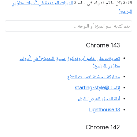
قائمة بكل ما تم تناوله في سلسلة
الميزات الجديدة في "أدوات مطوّري
البرامج"
Chrome 143
تعديلات على خادم "بروتوكول سياق النموذج" في "أدوات
مطوّري البرامج"
مشاركة محسّنة لعمليات التتبُّع
إتاحة @starting-style
أداة المحرّر للعرض: البناء
Lighthouse 13
Chrome 142