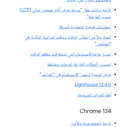
إتاحة بيانات حقل "سرعة عرض أكبر محتوى مرئي (LCP)
حسب المرحلة"
إحصاءات شجرة اعتمادية الشبكة
المدة بدلاً من إجمالي الوقت ووقت الدراسة الذاتية في
"الملخّص"
تمييز حزمة الاستدعاء التي استغرقت معظم الوقت
تحسين الحالات الفارغة للوحات مختلفة
عرض شجرة تسهيل الاستخدام في "العناصر"
‫Lighthouse 12.4.0
أهمّ الميزات المتنوعة
‫Chrome 134
لوحة الخصوصية والأمان