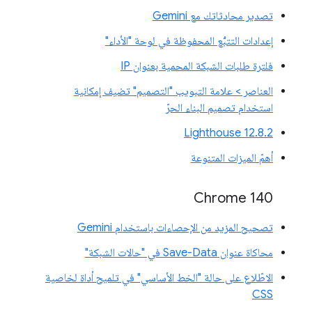
تصدير محادثاتك مع Gemini
إعدادات التتبُّع المحفوظة في لوحة "الأداء"
فلترة طلبات الشبكة المحمية بعنوان IP
العناصر > علامة التبويب "التصميم" تضيف إمكانية
استخدام تصميم البناء الحرّ
‫Lighthouse 12.8.2
أهمّ الميزات المتنوعة
Chrome 140
تصحيح المزيد من الإحصاءات باستخدام Gemini
محاكاة عنوان Save-Data في "حالات الشبكة"
الاطّلاع على حالة "الخط الأساسي" في تلميح أداة لخاصية
CSS