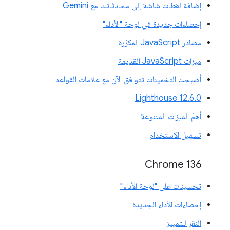
إضافة لقطات شاشة إلى محادثاتك مع Gemini
إحصاءات جديدة في لوحة "الأداء"
مصادر JavaScript المكرّرة
ميزات JavaScript القديمة
أصبحت التخمينات تتوافق الآن مع علامات القواعد
‫Lighthouse 12.6.0
أهمّ الميزات المتنوعة
تسهيل الاستخدام
Chrome 136
تحسينات على "لوحة الأداء"
إحصاءات الأداء الجديدة
النقر للتمييز