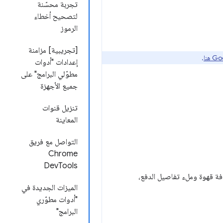
تجربة محسّنة
لتصحيح أخطاء
الرموز
[تجريبية] مزامنة
.
إعدادات "أدوات
مطوّلي البرامج" على
جميع الأجهزة
تنزيل قنوات
المعاينة
التواصل مع فريق
Chrome
DevTools
افة قهوة وملء تفاصيل الدفع،
الميزات الجديدة في
"أدوات مطوّري
البرامج"