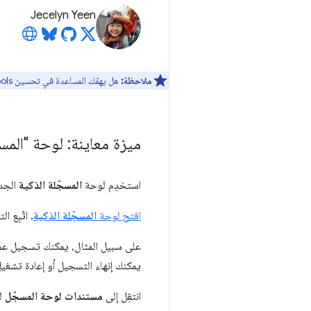
Jecelyn Yeen
ملاحظة:
هل يهمّك المساعدة في تحسين DevTools؟ يمكنك الاشتراك للمشاركة في
ميزة معاينة: لوحة "المس
استخدِم لوحة
المسجّلة الذكية
الجدي
افتح لوحة
المسجّلة الذكية
. اتّبِع 
على سبيل المثال، يمكنك تسجيل عمل
يمكنك إنهاء التسجيل أو إعادة تشغيل 
انتقِل إلى
مستندات لوحة المسجّل
ل