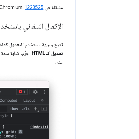
مشكلة في Chromium:
1223525
الإكمال التلقائي باستخدام 
تتيح واجهة مستخدم
التعديل كملف ML
تعديل كـ HTML
. جرِّب كتابة سمة DOM (مثل
عنه.