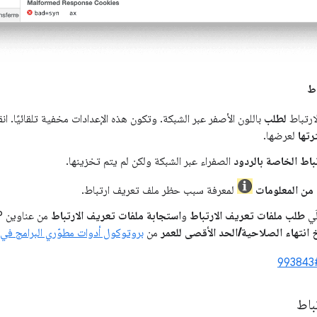
اط
ارتباط
لطلب
باللون الأصفر عبر الشبكة. وتكون هذه الإعدادات مخفية تلقائيًا. ان
رتها
لعرضها.
باط الخاصة بالردود
الصفراء عبر الشبكة ولكن لم يتم تخزينها.
من المعلومات
لمعرفة سبب حظر ملف تعريف ارتباط.
َي
طلب ملفات تعريف الارتباط
و
استجابة ملفات تعريف الارتباط
 انتهاء الصلاحية/الحد الأقصى للعمر
من
بروتوكول أدوات مطوّري البرامج في Chrome
#9
باط