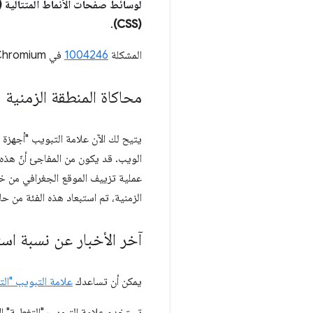
لوسائط صفحات الأنماط المتتالية (CSS)
.
(CSS)
المشكلة
1004246
في Chromium
محاكاة المنطقة الزمنية
يتيح لك الآن علامة التبويب "أجهزة 
الويب. قد يكون من المفاجئ أنّ هذه 
عملية تزييف الموقع الجغرافي من خل
الزمنية، تم استبعاد هذه الفئة من حا
آخر الأخبار عن نسبة اس
يمكن أن تساعدك
علامة التبويب "الت
تستخدم علامة التبويب "التغطية" الآ