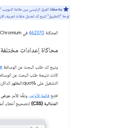
ملاحظة:
الفرق الرئيسي بين علامة التبويب "
لوحة "التطبيق" تتيح لك تعديل ملفات تعريف الار
المشكلة
462370
في Chromium
محاكاة إعدادات مختلفة لميزتَي prefers-color-scheme وion
يتيح لك طلب البحث عن الوسائط
e
كانت نتيجة طلب البحث عن الوسائ
التشغيل على &quot;المظهر الداكن&quot; ويفضّل واجهات المستخدم ذات المظهر الداكن.
افتح
قائمة الأوامر
، ونفِّذ الأمر
عرض ع
المتتالية (CSS)
لتصحيح أخطاء أنم