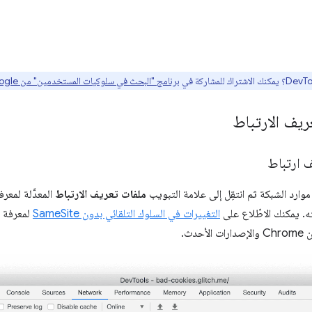
برنامج "البحث في سلوكيات المستخدمين" من Google هنا
يف الارتباط
 ارتباط
وارد الشبكة ثم انتقِل إلى علامة التبويب
ملفات تعريف الارتباط
المعدَّلة لمع
ه. يمكنك الاطّلاع على
التغييرات في السلوك التلقائي بدون SameSite
لمعرفة 