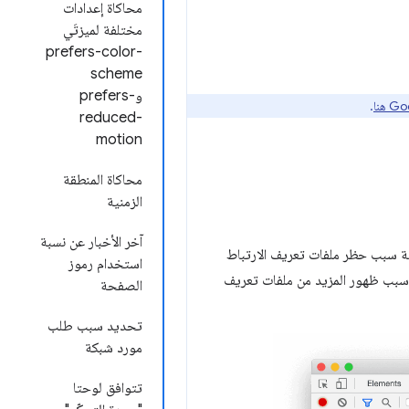
محاكاة إعدادات
مختلفة لميزتَي
prefers-color-
scheme
وprefers-
.
reduced-
motion
محاكاة المنطقة
الزمنية
آخر الأخبار عن نسبة
رفة سبب حظر ملفات تعريف الارتباط
استخدام رموز
سبب ظهور المزيد من ملفات تعريف
الصفحة
تحديد سبب طلب
مورد شبكة
تتوافق لوحتا