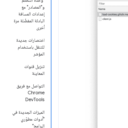
"وحدة التحكّم"
و"المصادر" مع
إعدادات المسافة
البادئة المفضّلة مرة
أخرى
اختصارات جديدة
للتنقل باستخدام
المؤشر
تنزيل قنوات
المعاينة
التواصل مع فريق
Chrome
DevTools
الميزات الجديدة في
"أدوات مطوّري
البرامج"