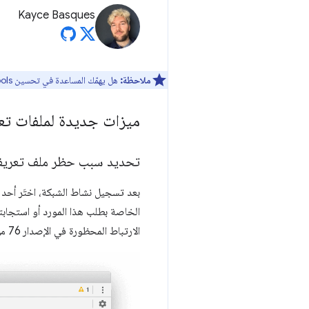
Kayce Basques
ملاحظة:
هل يهمّك المساعدة في تحسين DevTools؟ يمكنك الاشتراك للمشاركة في
ميزات جديدة لملفات تعر
تحديد سبب حظر ملف تعريف
بعد تسجيل نشاط الشبكة، اختَر أحد م
الخاصة بطلب هذا المورد أو استجابت
الارتباط المحظورة في الإصدار 76 من Chrome والإصدارات الأحدث.