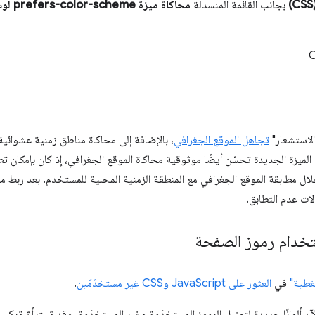
بجانب القائمة المنسدلة
محاكاة
الاستشعار"
تجاهل الموقع الجغرافي
، بالإضافة إلى محاكاة مناطق زمنية عشوائية
الميزة الجديدة تحسّن أيضًا موثوقية محاكاة الموقع الجغرافي، إذ كان بإمكان 
ال مطابقة الموقع الجغرافي مع المنطقة الزمنية المحلية للمستخدم. بعد ربط مح
لات عدم التطابق.
تخدام رموز الصفحة
غطية"
في
العثور على JavaScript وCSS غير مستخدَمَين
.
ن ألوانًا جديدة لتمثيل الرموز المستخدَمة وغير المستخدَمة. وقد ثبت أنّ تركيب