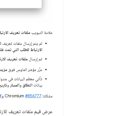
علامة التبويب
ملفات تعريف الارتب
لم يتم إرسال ملفات تعريف ال
الارتباط للطلب التي تمت فلت
تم إرسال
ملفات تعريف الارت
مرِّر مؤشر الماوس فوق
مزيد 
تأتي معظم البيانات في جدول
بيانات
النطاق
و
المسار
و
تاريخ
مشكلتا Chromium
#856777
و
93843
عرض قيم ملفات تعريف الارت