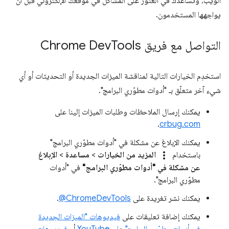
الويب، وتساعدك في العثور على المشاكل في موقعك الإلكتروني قبل أن
يواجهها المستخدمون.
التواصل مع فريق Chrome Dev
Tools
استخدِم الخيارات التالية لمناقشة الميزات الجديدة أو التحديثات أو أي
شيء آخر متعلّق بـ "أدوات مطوّري البرامج".
يمكنك إرسال الملاحظات وطلبات الميزات إلينا على
.
crbug.com
يمكنك الإبلاغ عن مشكلة في "أدوات مطوّري البرامج"
more_vert
باستخدام
المزيد من الخيارات
>
مساعدة
>
الإبلاغ
عن مشكلة في "أدوات مطوّري البرامج"
في "أدوات
مطوّري البرامج".
يمكنك نشر تغريدة على
‎@ChromeDevTools
.
يمكنك إضافة تعليقات على
فيديوهات "الميزات الجديدة