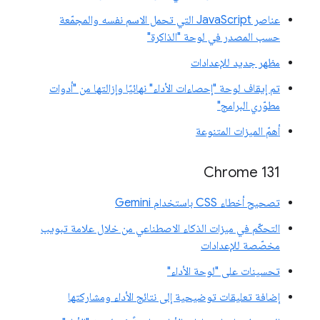
عناصر JavaScript التي تحمل الاسم نفسه والمجمّعة
حسب المصدر في لوحة "الذاكرة"
مظهر جديد للإعدادات
تم إيقاف لوحة "إحصاءات الأداء" نهائيًا وإزالتها من "أدوات
مطوّري البرامج"
أهمّ الميزات المتنوعة
Chrome 131
تصحيح أخطاء CSS باستخدام Gemini
التحكّم في ميزات الذكاء الاصطناعي من خلال علامة تبويب
مخصّصة للإعدادات
تحسينات على "لوحة الأداء"
إضافة تعليقات توضيحية إلى نتائج الأداء ومشاركتها