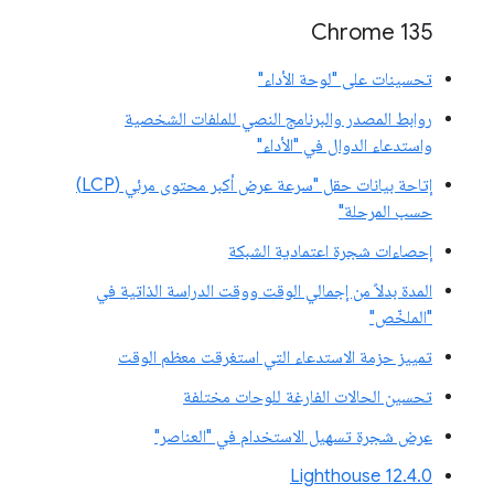
Chrome 135
تحسينات على "لوحة الأداء"
روابط المصدر والبرنامج النصي للملفات الشخصية
واستدعاء الدوال في "الأداء"
إتاحة بيانات حقل "سرعة عرض أكبر محتوى مرئي (LCP)
حسب المرحلة"
إحصاءات شجرة اعتمادية الشبكة
المدة بدلاً من إجمالي الوقت ووقت الدراسة الذاتية في
"الملخّص"
تمييز حزمة الاستدعاء التي استغرقت معظم الوقت
تحسين الحالات الفارغة للوحات مختلفة
عرض شجرة تسهيل الاستخدام في "العناصر"
‫Lighthouse 12.4.0