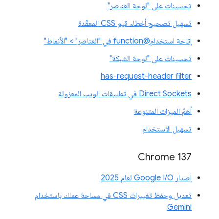
تحسينات على "لوحة العناصر"
تسهيل تصحيح أخطاء قيم CSS المعقّدة
إتاحة استخدام@function في "العناصر" > "الأنماط"
تحسينات على "لوحة الشبكة"
has-request-header filter
Direct Sockets في تطبيقات الويب المعزولة
أهمّ الميزات المتنوعة
تسهيل الاستخدام
‫Chrome 137
إصدار Google I/O لعام 2025
تعديل وحفظ تغييرات CSS في مساحة عملك باستخدام
Gemini