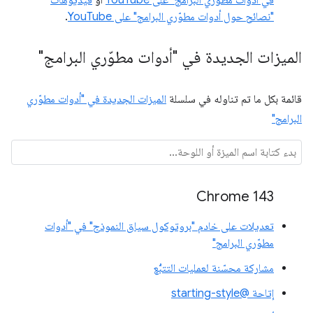
في أدوات مطوّري البرامج" على YouTube
أو
فيديوهات
"نصائح حول أدوات مطوّري البرامج" على YouTube
.
الميزات الجديدة في "أدوات مطوّري البرامج"
قائمة بكل ما تم تناوله في سلسلة
الميزات الجديدة في "أدوات مطوّري
البرامج"
Chrome 143
تعديلات على خادم "بروتوكول سياق النموذج" في "أدوات
مطوّري البرامج"
مشاركة محسّنة لعمليات التتبُّع
إتاحة @starting-style