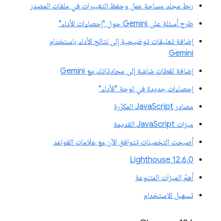
ربط مجلد مساحة عمل وحفظ التغييرات في ملفات المصدر
طرح أسئلة على Gemini حول "إحصاءات الأداء"
إضافة تعليقات توضيحية إلى نتائج الأداء باستخدام
Gemini
إضافة لقطات شاشة إلى محادثاتك مع Gemini
إحصاءات جديدة في لوحة "الأداء"
مصادر JavaScript المكرّرة
ميزات JavaScript القديمة
أصبحت التخمينات تتوافق الآن مع علامات القواعد
‫Lighthouse 12.6.0
أهمّ الميزات المتنوعة
تسهيل الاستخدام