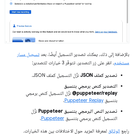
بالإضافة إلى ذلك، يمكنك تصدير التسجيل أيضًا. بعد
تسجيل مسار
مستخدم
، انقر على زر التصدير. تتوفّر 3 خيارات للتصدير:
تصدير كملف JSON
نزِّل التسجيل كملف JSON.
@puppeteer/replay
نزِّل التسجيل كنص برمجي
بتنسيق
Puppeteer Replay
.
تصدير النص البرمجي بتنسيق Puppeteer
نزِّل
التسجيل كنص برمجي بتنسيق
Puppeteer
.
راجِع
الوثائق
لمعرفة المزيد حول الاختلافات بين هذه الخيارات.