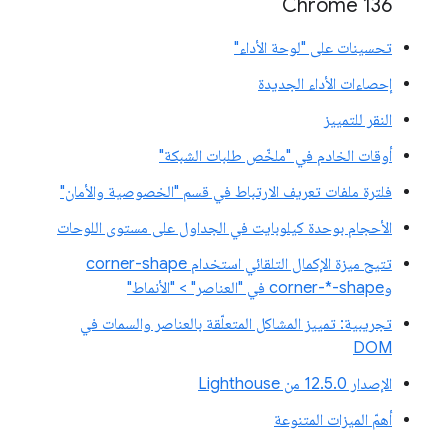
Chrome 136
تحسينات على "لوحة الأداء"
إحصاءات الأداء الجديدة
النقر للتمييز
أوقات الخادم في "ملخّص طلبات الشبكة"
فلترة ملفات تعريف الارتباط في قسم "الخصوصية والأمان"
الأحجام بوحدة كيلوبايت في الجداول على مستوى اللوحات
تتيح ميزة الإكمال التلقائي استخدام corner-shape
وcorner-*-shape في "العناصر" > "الأنماط"
تجريبية: تمييز المشاكل المتعلّقة بالعناصر والسمات في
DOM
الإصدار 12.5.0 من Lighthouse
أهمّ الميزات المتنوعة