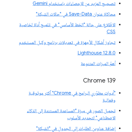
تصحيح المزيد من الإحصاءات باستخدام Gemini
محاكاة عنوان Save-Data في "حالات الشبكة"
الاطّلاع على حالة "الخط الأساسي" في تلميح أداة لخاصية
CSS
تجاوز أشكال الأجهزة في تعديلات برنامج وكيل المستخدم
‫Lighthouse 12.8.0
أهمّ الميزات المتنوعة
‫Chrome 139
"أدوات مطوّري البرامج في Chrome" أكثر موثوقية
وفعالية
تحميل الصور في ميزة "المساعدة المستندة إلى الذكاء
الاصطناعي" لتحديد الأسلوب
إضافة عناوين الطلبات إلى الجدول في "الشبكة"