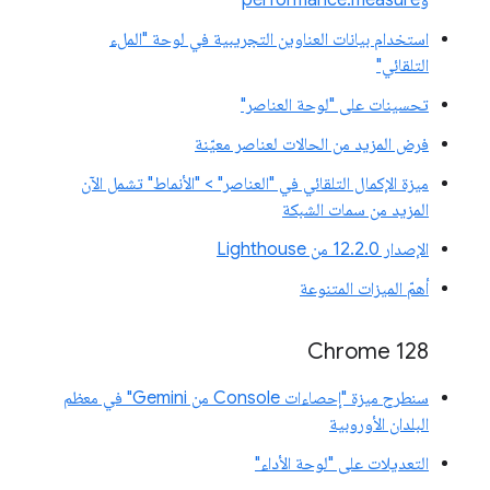
وperformance.measure
استخدام بيانات العناوين التجريبية في لوحة "الملء
التلقائي"
تحسينات على "لوحة العناصر"
فرض المزيد من الحالات لعناصر معيّنة
ميزة الإكمال التلقائي في "العناصر" > "الأنماط" تشمل الآن
المزيد من سمات الشبكة
الإصدار 12.2.0 من Lighthouse
أهمّ الميزات المتنوعة
‫Chrome 128
سنطرح ميزة "إحصاءات Console من Gemini" في معظم
البلدان الأوروبية
التعديلات على "لوحة الأداء"