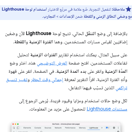
ملاحظة:
لتفعيل التجربة، ضَع علامة في مربّع الاختيار
استخدام لوحة Lighthouse
مع وضعَي النطاق الزمني واللقطة
ضمن
الإعدادات
>
التجارب
.
بالإضافة إلى وضع
التنقّل
الحالي، تتيح لوحة
Lighthouse
الآن وضعَين
إضافيَين لقياس مسارات المستخدمين، وهما
الفترة الزمنية
و
اللقطة
.
على سبيل المثال، يمكنك استخدام تقارير
الفترات الزمنية
لتحليل
تفاعلات المستخدمين. افتح صفحة
العرض التوضيحي
هذه. اختَر وضع
المدّة الزمنية
وانقر على
بدء المدة الزمنية
. في الصفحة، انقر على قهوة
وأنهِ الفترة الزمنية. اقرأ التقرير لمعرفة
إجمالي وقت الحظر
و
تغيير تنسيق
تراكمي
اللذين تسبّب فيهما التفاعل.
لكل وضع حالات استخدام ومزايا وقيود فريدة. يُرجى الرجوع إلى
مستندات Lighthouse
للحصول على مزيد من المعلومات.