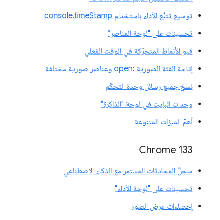
توسيع تتبُّع الأداء باستخدام console.timeStamp
تحسينات على "لوحة العناصر"
قيم الأنماط المتحرّكة في الوقت الفعلي
إتاحة الفئة الصورية :open وعناصر صورية مختلفة
نسخ جميع رسائل وحدة التحكّم
وحدات البايت في لوحة "الذاكرة"
أهمّ الميزات المتنوعة
‫Chrome 133
سجلّ المحادثات المستمر مع الذكاء الاصطناعي
تحسينات على "لوحة الأداء"
إحصاءات عرض الصور