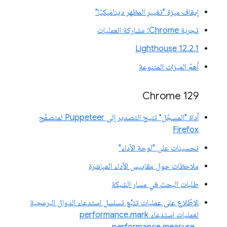
إيقاف ميزة "تغيير المظهر ديناميكيًا"
تجربة Chrome: مشاركة العمليات
‫Lighthouse 12.2.1
أهمّ الميزات المتنوعة
Chrome 129
أداة "المسجّل" تتيح التصدير إلى Puppeteer لمتصفّح
Firefox
تحسينات على "لوحة الأداء"
ملاحظات حول مقاييس الأداء المباشرة
طلبات البحث في مسار الشبكة
الاطّلاع على عمليات تتبُّع تسلسل استدعاء الدوال البرمجية
لعمليات استدعاء performance.mark