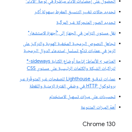
الحصول على إحصاءات الأداء مباشرةً في لوحة "الأداء"
تحديد حالات تغيير التنسيق المفرط بسهولة أكبر
تحديد الصور المتحركة غير المركّبة
نقل مستوى التزامن في الجهاز إلى "أجهزة الاستشعار"
تجاهل النصوص البرمجية المخفية الهوية والتركيز على
الرمز في عمليات تتبُّع تسلسل استدعاء الدوال البرمجية
العناصر > الأنماط: إتاحة أوضاع الكتابة sideways-*
لتراكبات الشبكة والكلمات الرئيسية على مستوى CSS
عمليات تدقيق Lighthouse للصفحات غير المتوفّرة عبر
بروتوكول HTTP في وضعَي الفترة الزمنية واللقطة
تحسينات على ميزات تسهيل الاستخدام
أهمّ الميزات المتنوعة
Chrome 130