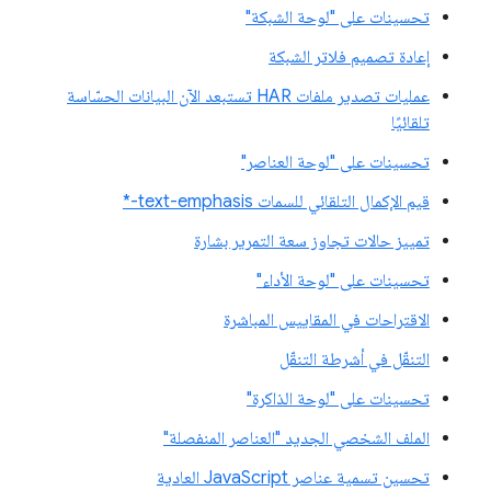
تحسينات على "لوحة الشبكة"
إعادة تصميم فلاتر الشبكة
عمليات تصدير ملفات HAR تستبعد الآن البيانات الحسّاسة
تلقائيًا
تحسينات على "لوحة العناصر"
قيم الإكمال التلقائي للسمات text-emphasis-*
تمييز حالات تجاوز سعة التمرير بشارة
تحسينات على "لوحة الأداء"
الاقتراحات في المقاييس المباشرة
التنقّل في أشرطة التنقّل
تحسينات على "لوحة الذاكرة"
الملف الشخصي الجديد "العناصر المنفصلة"
تحسين تسمية عناصر JavaScript العادية