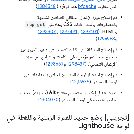
التي حظرت
bfcache
عند توفّره.(
1284548
)
تم إصلاح ميزة الإكمال التلقائي للعناصر الشبيهة
بالمصفوفات وأسماء فئات CSS وعلامتَي
map.get
وHTML. (
1297101
و
1297491
و
1293807
و
1296983
)
تم إصلاح المشكلة التي كانت تتسبب في ظهور تمييز غير
صحيح عند النقر مرّتين على الكلمات والتراجع عن ميزة
"الإكمال التلقائي". (
1298437
و
1298667
)
تم إصلاح اختصار لوحة المفاتيح الخاص بالتعليقات في
لوحة
المصادر
. (
1296535
)
إعادة تفعيل إمكانية استخدام مفتاح
Alt
(خيارات) لتحديد
عناصر متعددة في لوحة
المصادر
(
1304070
)
[تجريبي] وضع جديد للفترة الزمنية واللقطة في
لوحة Lighthouse