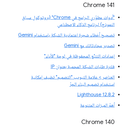
‫Chrome 141
"أدوات مطوّري البرامج في Chrome" (بروتوكول سياق
النموذج) لبرنامج الذكاء الاصطناعي
تصحيح أخطاء شجرة اعتمادية الشبكة باستخدام Gemini
تصدير محادثاتك مع Gemini
إعدادات التتبُّع المحفوظة في لوحة "الأداء"
فلترة طلبات الشبكة المحمية بعنوان IP
العناصر > علامة التبويب "التصميم" تضيف إمكانية
استخدام تصميم البناء الحرّ
‫Lighthouse 12.8.2
أهمّ الميزات المتنوعة
Chrome 140