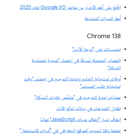
اطّلِع على أهم الأخبار من مؤتمر Google I/O لعام 2025
أهمّ الميزات المتنوعة
‫Chrome 138
تحسينات على "لوحة الأداء"
المصادر المتصلة مُسبَقًا في إحصاء "شجرة اعتمادية
الشبكة"
أوقات استجابة الخادم وإعادة التوجيه في إحصاء "وقت
استجابة طلب المستند"
عمليات إعادة التوجيه في "ملخّص طلبات الشبكة"
تقليل الضوضاء في بيانات تتبُّع الأداء
إيقاف خيار "إيقاف عينات JavaScript" نهائيًا
مَعلمة دقة تحديد الموقع الجغرافي في "أدوات الاستشعار"