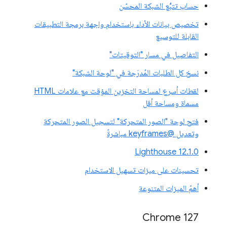
حساب تتبُّع الشبكة المحسّن
تخصيص بيانات الأداء باستخدام واجهة برمجة التطبيقات
القابلة للتوسيع
التفاصيل في مسار "التوقيتات"
نسخ كل الطلبات المُدرَجة في "لوحة الشبكة"
لقطات أسرع لمساحة التخزين المؤقت مع علامات HTML
مسماة ومساحة أقل
فتح لوحة "الصور المتحركة" لتسجيل الصور المتحركة
وتعديل @keyframes مباشرةً
‫Lighthouse 12.1.0
تحسينات على ميزات تسهيل الاستخدام
أهمّ الميزات المتنوعة
‫Chrome 127