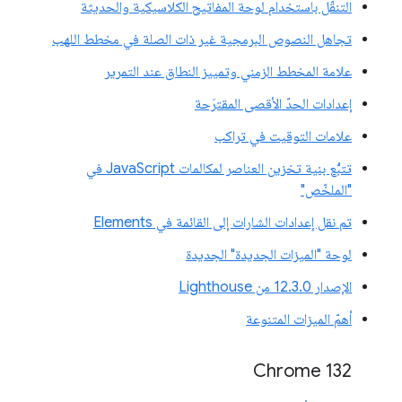
التنقّل باستخدام لوحة المفاتيح الكلاسيكية والحديثة
تجاهل النصوص البرمجية غير ذات الصلة في مخطط اللهب
علامة المخطط الزمني وتمييز النطاق عند التمرير
إعدادات الحدّ الأقصى المقترَحة
علامات التوقيت في تراكب
تتبُّع بنية تخزين العناصر لمكالمات JavaScript في
"الملخّص"
تم نقل إعدادات الشارات إلى القائمة في Elements
لوحة "الميزات الجديدة" الجديدة
الإصدار 12.3.0 من Lighthouse
أهمّ الميزات المتنوعة
Chrome 132