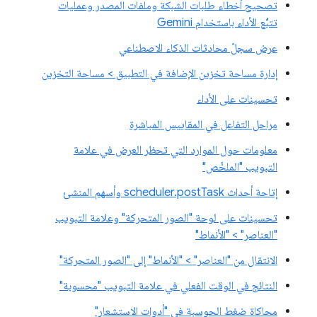
تصحيح أخطاء طلبات الشبكة وملفات المصدر وعمليات
تتبُّع الأداء باستخدام Gemini
عرض سجلّ محادثات الذكاء الاصطناعي
إدارة مساحة تخزين الإضافة في التطبيق > مساحة التخزين
تحسينات على الأداء
مراحل التفاعل في المقاييس المباشرة
معلومات حول الموارد التي تحظر العرض في علامة
التبويب "الملخّص"
إتاحة أحداث scheduler.postTask وأسهم المنشئ
تحسينات على لوحة "الصور المتحركة" وعلامة التبويب
"العناصر" > "الأنماط"
الانتقال من "العناصر" > "الأنماط" إلى "الصور المتحركة"
النتائج في الوقت الفعلي في علامة التبويب "محسوبة"
محاكاة ضغط الحوسبة في "أدوات الاستشعار"