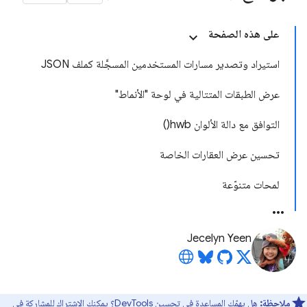
على هذه الصفحة
استيراد وتصدير مسارات المستخدمين المسجَّلة كملف JSON
عرض الطبقات المتتالية في لوحة "الأنماط"
التوافق مع دالة الألوان hwb()
تحسين عرض العقارات الخاصة
لمحات متنوّعة
Jecelyn Yeen
ملاحظة:
هل يهمّك المساعدة في تحسين DevTools؟ يمكنك الاشتراك للمشاركة في