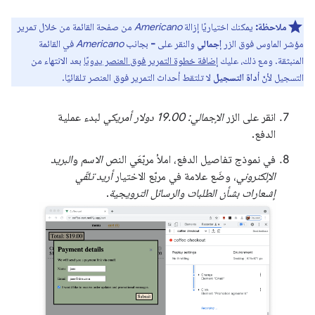
ملاحظة:
يمكنك اختياريًا إزالة
Americano
من صفحة القائمة من خلال تمرير
مؤشر الماوس فوق الزر
إجمالي
والنقر على
-
بجانب
Americano
في القائمة
المنبثقة. ومع ذلك، عليك
إضافة خطوة التمرير فوق العنصر يدويًا
بعد الانتهاء من
التسجيل لأنّ
أداة التسجيل
لا تلتقط أحداث التمرير فوق العنصر تلقائيًا.
انقر على الزر
الإجمالي: 19.00 دولار أمريكي
لبدء عملية
الدفع.
في نموذج تفاصيل الدفع، املأ مربّعَي النص
الاسم
و
البريد
الإلكتروني
، وضَع علامة في مربّع الاختيار
أريد تلقّي
إشعارات بشأن الطلبات والرسائل الترويجية
.