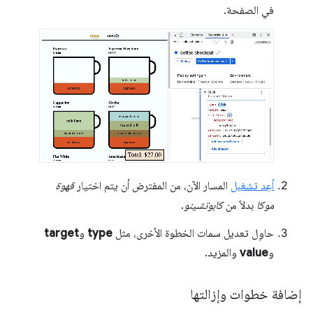
في الصفحة.
أعِد تشغيل
المسار الآن، من المفترض أن يتم اختيار
قهوة
موكا
بدلاً من
كابوتشينو
.
حاوِل تعديل سمات الخطوة الأخرى، مثل
type
و
target
و
value
والمزيد.
إضافة خطوات وإزالتها