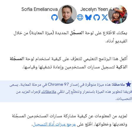
Sofia Emelianova
Jecelyn Yeen
يمكنك الاطّلاع على لوحة
المسجِّل
الجديدة (ميزة المعاينة) من خلال
الفيديو أدناه.
أكمِل هذا البرنامج التعليمي للتعرّف على كيفية استخدام لوحة
المسجّلة
الذكية
لتسجيل مسارات المستخدِمين وإعادة تشغيلها وقياسها.
ملاحظة:
هذه ميزة متوفّرة في إصدار Chrome 97 في مرحلة المعاينة. يسعى
فريقنا لتطوير هذه الميزة باستمرار ونتطلّع إلى تلقّي
ملاحظاتك
لإجراء المزيد من
التحسينات.
لمزيد من المعلومات عن كيفية مشاركة مسارات المستخدِمين المسجّلة
وتعديلها وخطواتها، اطّلِع على
مرجع ميزات أداة التسجيل
.