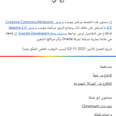
إنّ محتوى هذه الصفحة مرخّص بموجب
ترخيص Creative Commons Attribution
4.0‏
ما لم يُنصّ على خلاف ذلك، ونماذج الرموز مرخّصة بموجب
ترخيص Apache 2.0‏
.
للاطّلاع على التفاصيل، يُرجى مراجعة
سياسات موقع Google Developers‏
. إنّ Java
هي علامة تجارية مسجَّلة لشركة Oracle و/أو شركائها التابعين.
تاريخ التعديل الأخير: 2021-11-02 (حسب التوقيت العالمي المتفَّق عليه)
مساهمة
الإبلاغ عن خطأ
الاطّلاع على المشاكل المفتوحة
محتوى ذو صلة
تحديثات Chromium
دراسات الحالة