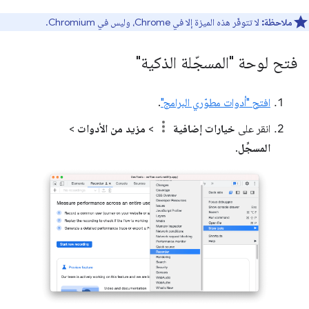
ملاحظة:
لا تتوفّر هذه الميزة إلا في Chrome، وليس في Chromium.
فتح لوحة "المسجّلة الذكية"
افتح "أدوات مطوّري البرامج"
.
انقر على
خيارات إضافية
>
مزيد من الأدوات
>
المسجِّل
.