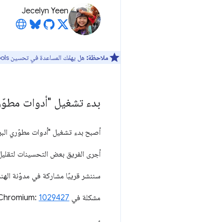
Jecelyn Yeen
ملاحظة:
هل يهمّك المساعدة في تحسين DevTools؟ يمكنك الاشتراك للمشاركة في
بدء تشغيل "أدوات مطوّ
أصبح بدء تشغيل "أدوات مطوّري البرامج" أسرع بنسبة% 37 تقريبًا من حيث تجميع
أجرى الفريق بعض التحسينات لتقليل ا
سننشر قريبًا مشاركة في مدوّنة الهند
مشكلة في Chromium:
1029427