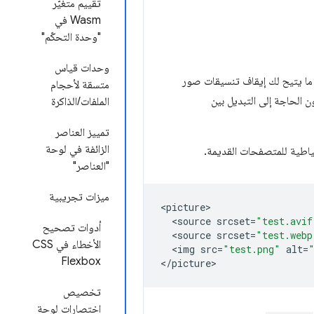
تقييم متغيّر
Wasm في
"وحدة التحكّم"
وحدات قياس
quot;أدوات مطوّري Chrome&quot; محاكاتَين جديدتَين في علامة التبويب &quot;العرض&quot;، ما يتيح لك إيقاف تنسيقات صور
متسقة لأحجام
ون الحاجة إلى التبديل بين
الملفات/الذاكرة
تمييز العناصر
الزائفة في لوحة
"العناصر"
ميزات تجريبية
<
picture
<
source
srcset
=
"test.avif
أدوات تصحيح
<
source
srcset
=
"test.webp
الأخطاء في CSS
<
img
src
=
"test.png"
alt
=
Flexbox
<
/picture
تخصيص
اختصارات لوحة