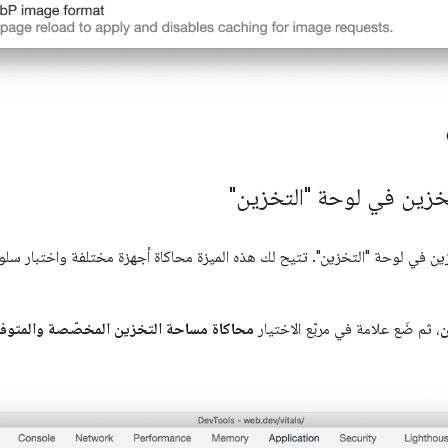
زين في لوحة "التخزين"
 في لوحة "التخزين". تتيح لك هذه الميزة محاكاة أجهزة مختلفة واختبار سل
ن
، ثم ضَع علامة في مربّع الاختيار
محاكاة مساحة التخزين المخصّصة والمتوف