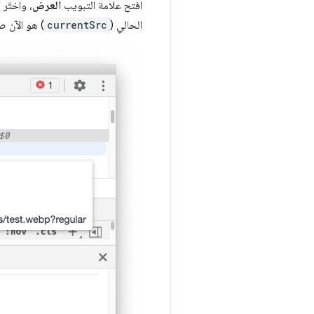
افتح علامة التبويب
العرض
، واختَر "إيقاف تنسيق ص
الحالي (
currentSrc
) هو الآن صورة WebP ال