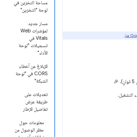
مساحة التخزين في
لوحة "التخزين"
مسار جديد
لمؤشرات Web
.
Vitals في
تسجيلات "لوحة
الأداء"
الإبلاغ عن أخطاء
CORS في "لوحة
الشبكة"
تعديلات على
ء التشغيل.
طريقة عرض
تفاصيل الإطار
معلومات حول
حظر الوصول من