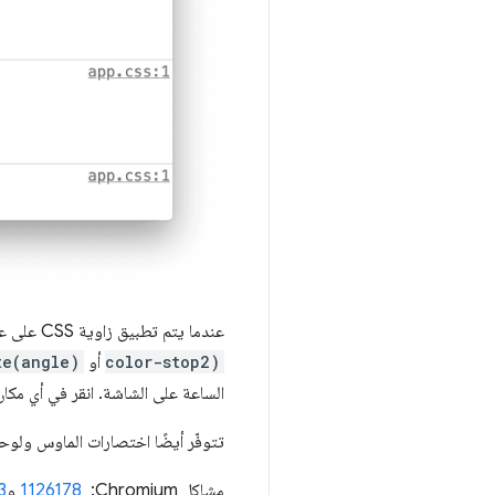
عندما يتم تطبيق زاوية CSS على عنصر HTML في صفحتك (مثل
color-stop2)
أو
te(angle)
الساعة على الشاشة. انقر في أي مكان
تتوفّر أيضًا اختصارات الماوس ولوحة
مشاكل Chromium: ‏
1126178
و
3