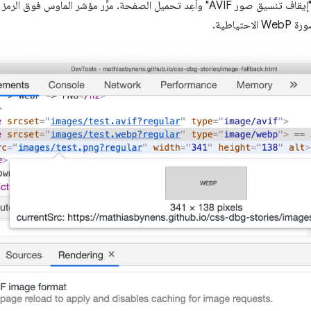
ور AVIF" وأعِد تحميل الصفحة. مرِّر مؤشر الماوس فوق الرمز
احتياطية.