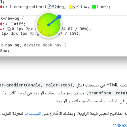
ar-gradient(angle, color-stop1,
transform: rota
)، سيظهر رمز ساعة بجانب الزاوية في لوحة "الأنماط". 
 في الساعة أو اسحب العقرب لتغيير الزاوية.
 المفاتيح لتغيير قيمة الزاوية، ويمكنك الاطّلاع على
المستندات
لمعرفة المزيد.
113863