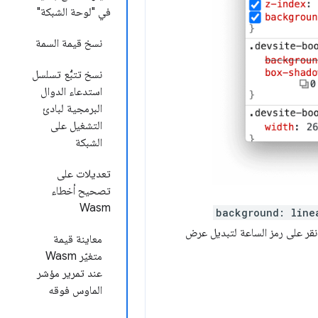
في "لوحة الشبكة"
نسخ قيمة السمة
نسخ تتبُّع تسلسل
استدعاء الدوال
البرمجية لبادئ
التشغيل على
الشبكة
تعديلات على
تصحيح أخطاء
Wasm
background: line
انقر على رمز الساعة لتبديل عرض
معاينة قيمة
متغيّر Wasm
عند تمرير مؤشر
الماوس فوقه