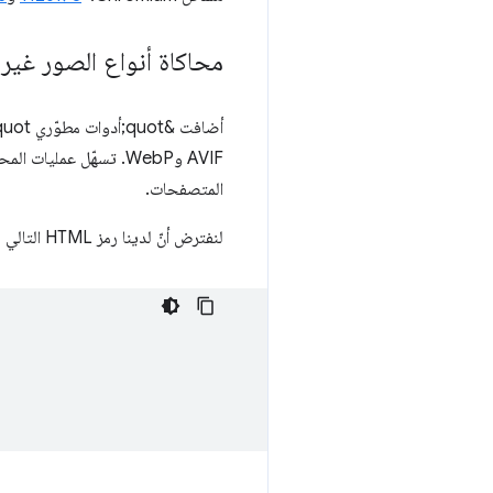
محاكاة أنواع الصور غير 
AVIF وWebP. تسهّل عمل
المتصفحات.
لنفترض أنّ لدينا رمز HTML التالي لعرض صورة بتنسيق AVIF وWebP للمتصفحات الأحدث، مع صورة PNG احتياطية للمتصفحات القديمة.