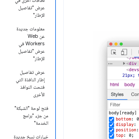
نطاقات آخرى في
عرض "تفاصيل
الإطار"
معلومات جديدة
عن Web
Workers في
عرض "تفاصيل
الإطار"
عرض تفاصيل
إطار النافذة التي
فتحت النوافذ
الأخرى
فتح لوحة "الشبكة"
من جزء "برامج
الخدمة"
خيارات نسخ جديدة