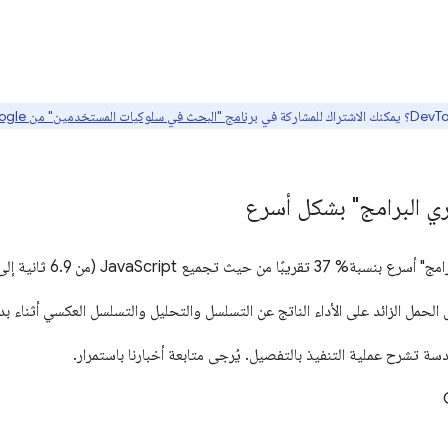
برنامج "البحث في سلوكيات المستخدمين" من Google هنا
ري البرامج" بشكل أسرع
 JavaScript (من 6.9 ثانية إلى 5 ثوانٍ). 🎉
لحمل الزائد على الأداء الناتج عن التسلسل والتحليل والتسلسل العكسي أثناء بد
سة تشرح عملية التنفيذ بالتفصيل. يُرجى متابعة أخبارنا باستمرار.