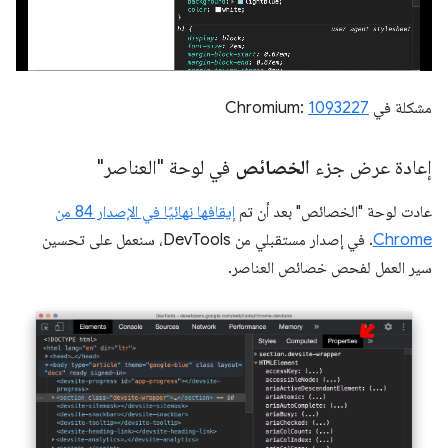
مشكلة في Chromium:
1093227
إعادة عرض جزء
الخصائص
في لوحة "العناصر"
عادت لوحة "الخصائص" بعد أن تم
إيقافها نهائيًا في الإصدار 84 من
Chrome
. في إصدار مستقبلي من DevTools، سنعمل على تحسين
سير العمل لفحص خصائص العناصر.