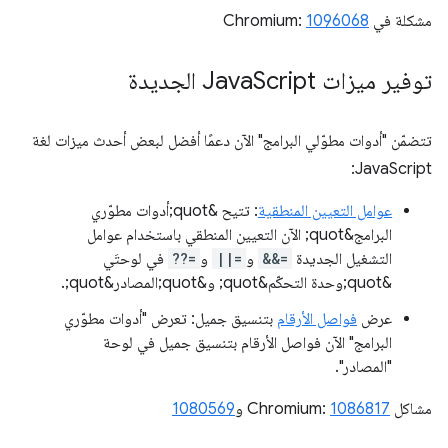
مشكلة في Chromium:
1096068
توفير ميزات Java
Script الجديدة
تتضمّن "أدوات مطوّلي البرامج" الآن دعمًا أفضل لبعض أحدث ميزات لغة
JavaScript:
عوامل التعيين المنطقية
: تتيح &quot;أدوات مطوّري
البرامج&quot; الآن التعيين المنطقي باستخدام عوامل
التشغيل الجديدة
&&=
و
||=
و
??=
في لوحتَي
&quot;وحدة التحكّم&quot; و&quot;المصادر&quot;.
عرض
فواصل الأرقام
بتنسيق جميل: تعرض "أدوات مطوّري
البرامج" الآن فواصل الأرقام بتنسيق جميل في لوحة
"المصادر".
مشاكل Chromium:
1086817
و
1080569