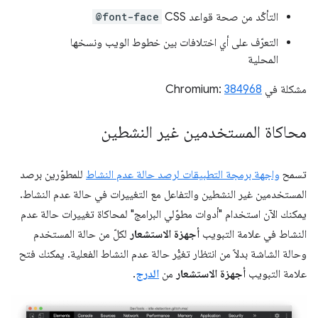
التأكّد من صحة قواعد CSS
@font-face
التعرّف على أي اختلافات بين خطوط الويب ونسخها
المحلية
مشكلة في Chromium:
384968
محاكاة المستخدمين غير النشطين
تسمح
واجهة برمجة التطبيقات لرصد حالة عدم النشاط
للمطوّرين برصد
المستخدمين غير النشطين والتفاعل مع التغييرات في حالة عدم النشاط.
يمكنك الآن استخدام "أدوات مطوّلي البرامج" لمحاكاة تغييرات حالة عدم
النشاط في علامة التبويب
أجهزة الاستشعار
لكلّ من حالة المستخدم
وحالة الشاشة بدلاً من انتظار تغيُّر حالة عدم النشاط الفعلية. يمكنك فتح
علامة التبويب
أجهزة الاستشعار
من
الدرج
.