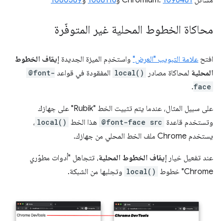
محاكاة الخطوط المحلية غير المتوفّرة
افتح
علامة التبويب "العرض"
واستخدِم الميزة الجديدة
إيقاف الخطوط
المحلية
لمحاكاة مصادر
local()
المفقودة في قواعد
@font-
.
face
على سبيل المثال، عندما يتم تثبيت الخط "Rubik" على جهازك
وتستخدم قاعدة
@font-face src
هذا الخط
local()
،
يستخدم Chrome ملف الخط المحلي من جهازك.
عند تفعيل خيار
إيقاف الخطوط المحلية
، تتجاهل "أدوات مطوّري
Chrome" خطوط
local()
وتجلبها من الشبكة.