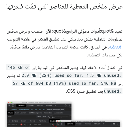
عرض ملخّص التغطية للعناصر التي تمّت فلترتها
تعيد &quot;أدوات مطوّلي البرامج&quot; الآن احتساب وعرض ملخّص
لمعلومات التغطية بشكل ديناميكي عند تطبيق الفلاتر في علامة التبويب
التغطية
. في السابق، كانت علامة التبويب
التغطية
تعرض دائمًا ملخّصًا
لكل معلومات التغطية.
في المثال أدناه، لاحظ كيف يشير الملخّص في البداية إلى
446 kB of
2.0 MB (22%) used so far. 1.5 MB unused.
ثم يشير
إلى
57 kB of 604 kB (10%) used so far. 546 kB
unused.
بعد تطبيق فلترة CSS.