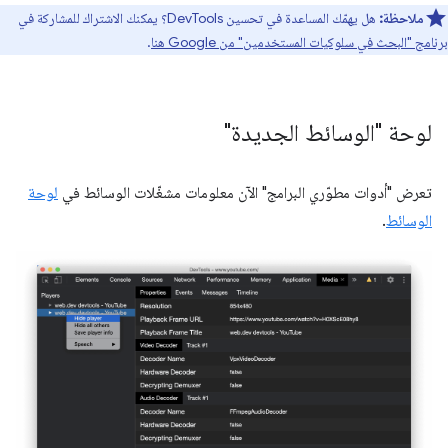
ملاحظة:
هل يهمّك المساعدة في تحسين DevTools؟ يمكنك الاشتراك للمشاركة في
برنامج "البحث في سلوكيات المستخدمين" من Google هنا
.
لوحة "الوسائط الجديدة"
تعرض "أدوات مطوّري البرامج" الآن معلومات مشغّلات الوسائط في
لوحة
الوسائط
.