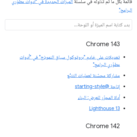
قائمة بكل ما تم تناوله في سلسلة
الميزات الجديدة في "أدوات مطوّري
البرامج"
Chrome 143
تعديلات على خادم "بروتوكول سياق النموذج" في "أدوات
مطوّري البرامج"
مشاركة محسّنة لعمليات التتبُّع
إتاحة @starting-style
أداة المحرّر للعرض: البناء
Lighthouse 13
Chrome 142