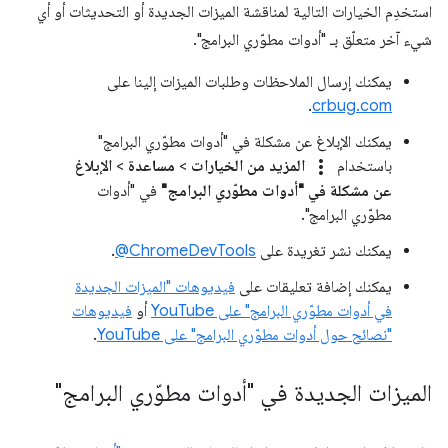
استخدِم الخيارات التالية لمناقشة الميزات الجديدة أو التحديثات أو أي
شيء آخر متعلّق بـ "أدوات مطوّري البرامج".
يمكنك إرسال الملاحظات وطلبات الميزات إلينا على
.
crbug.com
يمكنك الإبلاغ عن مشكلة في "أدوات مطوّري البرامج"
more_vert
باستخدام
المزيد من الخيارات
>
مساعدة
>
الإبلاغ
عن مشكلة في "أدوات مطوّري البرامج"
في "أدوات
مطوّري البرامج".
يمكنك نشر تغريدة على
‎@ChromeDevTools
.
يمكنك إضافة تعليقات على
فيديوهات "الميزات الجديدة
في أدوات مطوّري البرامج" على YouTube
أو
فيديوهات
"نصائح حول أدوات مطوّري البرامج" على YouTube
.
الميزات الجديدة في "أدوات مطوّري البرامج"