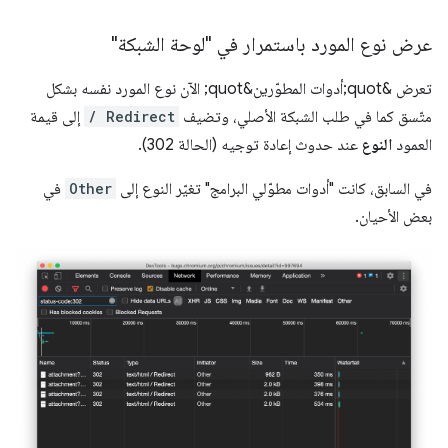
عرض نوع المورد باستمرار في "لوحة الشبكة"
تعرض &quot;أدوات المطوّرين&quot; الآن نوع المورد نفسه بشكل
متّسق كما في طلب الشبكة الأصلي، وتضيف
/ Redirect
إلى قيمة
العمود
النوع
عند حدوث إعادة توجيه (الحالة 302).
في السابق، كانت "أدوات مطوّلي البرامج" تغيّر النوع إلى
Other
في
بعض الأحيان.