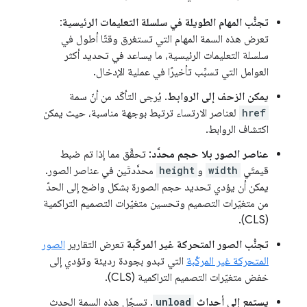
تجنُّب المهام الطويلة في سلسلة التعليمات الرئيسية
:
تعرض هذه السمة المهام التي تستغرق وقتًا أطول في
سلسلة التعليمات الرئيسية، ما يساعد في تحديد أكثر
العوامل التي تسبِّب تأخيرًا في عملية الإدخال.
يمكن الزحف إلى الروابط
. يُرجى التأكّد من أنّ سمة
href
لعناصر الارتساء ترتبط بوجهة مناسبة، حيث يمكن
اكتشاف الروابط.
عناصر الصور بلا حجم محدَّد
: تحقَّق مما إذا تم ضبط
قيمتَي
width
و
height
محدَّدتَين في عناصر الصور.
يمكن أن يؤدي تحديد حجم الصورة بشكل واضح إلى الحدّ
من متغيّرات التصميم وتحسين متغيّرات التصميم التراكمية
(CLS).
تجنُّب الصور المتحركة غير المركّبة
تعرض التقارير
الصور
المتحركة غير المركّبة
التي تبدو بجودة رديئة وتؤدي إلى
خفض متغيّرات التصميم التراكمية (CLS).
يستمع إلى أحداث
unload
. تسجّل هذه السمة الحدث