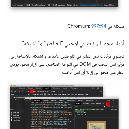
مشكلة في Chromium:
997694
أزرار محو البيانات في لوحتَي "العناصر" و"الشبكة"
تحتوي مربّعات نص الفلتر في اللوحتَين
الأنماط
و
الشبكة
، بالإضافة إلى
مربّع نص البحث في DOM في اللوحة
العناصر
، على أزرار
محو
. يؤدي
النقر على
محو
إلى إزالة أي نص أدخلته.