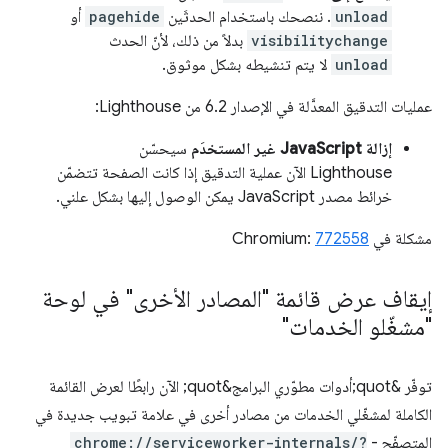
unload
. ننصحك باستخدام الحدثَين
pagehide
أو
visibilitychange
بدلاً من ذلك، لأنّ الحدث
unload
لا يتم تنشيطه بشكل موثوق.
عمليات التدقيق المعدَّلة في الإصدار 6.2 من Lighthouse:
إزالة JavaScript غير المستخدَم
سيحسّن
Lighthouse الآن عملية التدقيق إذا كانت الصفحة تتضمّن
خرائط مصدر JavaScript يمكن الوصول إليها بشكل علني.
مشكلة في Chromium:
772558
إيقاف عرض قائمة "المصادر الأخرى" في لوحة
"مشغّلو الخدمات"
توفّر &quot;أدوات مطوّري البرامج&quot; الآن رابطًا لعرض القائمة
الكاملة لمشغّلي الخدمات من مصادر أخرى في علامة تبويب جديدة في
المتصفّح -
chrome://serviceworker-internals/?