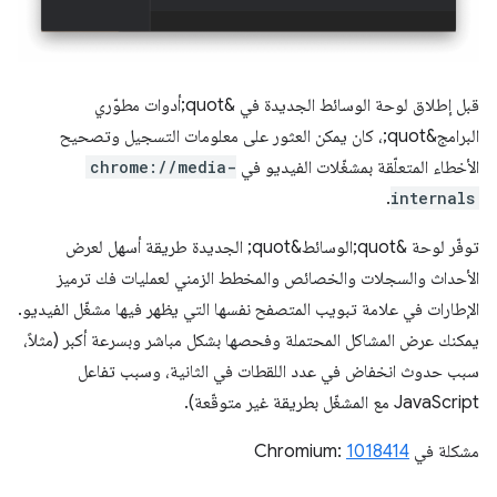
قبل إطلاق لوحة الوسائط الجديدة في &quot;أدوات مطوّري
البرامج&quot;، كان يمكن العثور على معلومات التسجيل وتصحيح
الأخطاء المتعلّقة بمشغّلات الفيديو في
chrome://media-
.
internals
توفّر لوحة &quot;الوسائط&quot; الجديدة طريقة أسهل لعرض
الأحداث والسجلات والخصائص والمخطط الزمني لعمليات فك ترميز
الإطارات في علامة تبويب المتصفح نفسها التي يظهر فيها مشغّل الفيديو.
يمكنك عرض المشاكل المحتملة وفحصها بشكل مباشر وبسرعة أكبر (مثلاً،
سبب حدوث انخفاض في عدد اللقطات في الثانية، وسبب تفاعل
JavaScript مع المشغّل بطريقة غير متوقّعة).
مشكلة في Chromium:
1018414