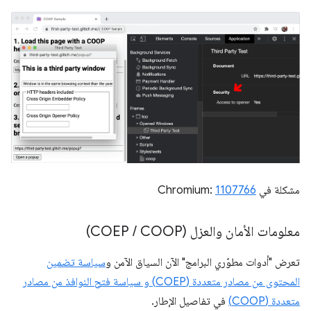
مشكلة في Chromium:
1107766
معلومات الأمان والعزل (COEP
COOP)
/
تعرض "أدوات مطوّري البرامج" الآن السياق الآمن و
سياسة تضمين
المحتوى من مصادر متعددة (COEP) و سياسة فتح النوافذ من مصادر
متعددة (COOP)
في تفاصيل الإطار.