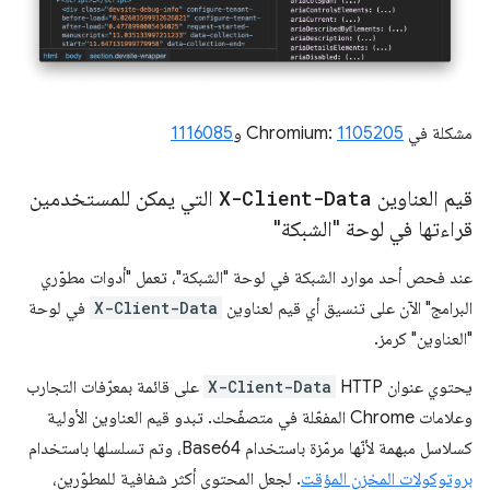
مشكلة في Chromium:
1105205
و
1116085
قيم العناوين
X-Client-Data
التي يمكن للمستخدمين
قراءتها في لوحة "الشبكة"
عند فحص أحد موارد الشبكة في لوحة "الشبكة"، تعمل "أدوات مطوّري
البرامج" الآن على تنسيق أي قيم لعناوين
X-Client-Data
في لوحة
"العناوين" كرمز.
يحتوي عنوان HTTP
X-Client-Data
على قائمة بمعرّفات التجارب
وعلامات Chrome المفعّلة في متصفّحك. تبدو قيم العناوين الأولية
كسلاسل مبهمة لأنّها مرمّزة باستخدام Base64، وتم تسلسلها باستخدام
بروتوكولات المخزن المؤقت
. لجعل المحتوى أكثر شفافية للمطوّرين،