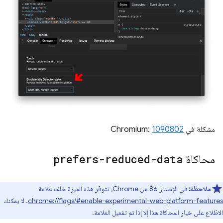
مشكلة في Chromium:
1090802
محاكاة
prefers-reduced-data
ملاحظة:
في الإصدار 86 من Chrome، تتوفّر هذه الميزة خلف علامة
chrome://flags/#enable-experimental-web-platform-features
. لا يمكنك
الاطّلاع على خيار المحاكاة هذا إلا إذا تم تفعيل العلامة.