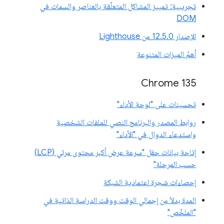
تجريبية: تمييز المشاكل المتعلّقة بالعناصر والسمات في
DOM
الإصدار 12.5.0 من Lighthouse
أهمّ الميزات المتنوعة
Chrome 135
تحسينات على "لوحة الأداء"
روابط المصدر والبرنامج النصي للملفات الشخصية
واستدعاء الدوال في "الأداء"
إتاحة بيانات حقل "سرعة عرض أكبر محتوى مرئي (LCP)
حسب المرحلة"
إحصاءات شجرة اعتمادية الشبكة
المدة بدلاً من إجمالي الوقت ووقت الدراسة الذاتية في
"الملخّص"