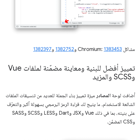
مشاكل Chromium:
1383453
و
1382752
و
1382397
تمييز أفضل للبنية ومعاينة مضمّنة لملفات Vue
وSCSS والمزيد
أضافت لوحة
المصادر
ميزة تمييز بناء الجملة للعديد من تنسيقات الملفات
الشائعة الاستخدام، ما يتيح لك قراءة الرمز البرمجي بسهولة أكبر والتعرّف
على بنيته، بما في ذلك Vue وJSX وDart وLESS وSCSS وSASS
وCSS المضمّن.