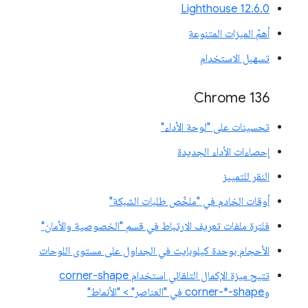
‫Lighthouse 12.6.0
أهمّ الميزات المتنوعة
تسهيل الاستخدام
Chrome 136
تحسينات على "لوحة الأداء"
إحصاءات الأداء الجديدة
النقر للتمييز
أوقات الخادم في "ملخّص طلبات الشبكة"
فلترة ملفات تعريف الارتباط في قسم "الخصوصية والأمان"
الأحجام بوحدة كيلوبايت في الجداول على مستوى اللوحات
تتيح ميزة الإكمال التلقائي استخدام corner-shape
وcorner-*-shape في "العناصر" > "الأنماط"