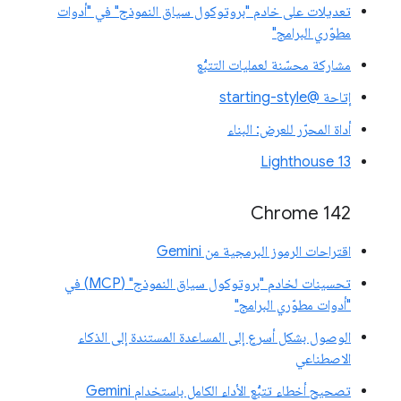
تعديلات على خادم "بروتوكول سياق النموذج" في "أدوات
مطوّري البرامج"
مشاركة محسّنة لعمليات التتبُّع
إتاحة @starting-style
أداة المحرّر للعرض: البناء
Lighthouse 13
Chrome 142
اقتراحات الرموز البرمجية من Gemini
تحسينات لخادم "بروتوكول سياق النموذج" (MCP) في
"أدوات مطوّري البرامج"
الوصول بشكل أسرع إلى المساعدة المستندة إلى الذكاء
الاصطناعي
تصحيح أخطاء تتبُّع الأداء الكامل باستخدام Gemini