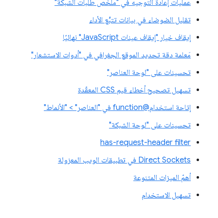
عمليات إعادة التوجيه في "ملخّص طلبات الشبكة"
تقليل الضوضاء في بيانات تتبُّع الأداء
إيقاف خيار "إيقاف عينات JavaScript" نهائيًا
مَعلمة دقة تحديد الموقع الجغرافي في "أدوات الاستشعار"
تحسينات على "لوحة العناصر"
تسهيل تصحيح أخطاء قيم CSS المعقّدة
إتاحة استخدام@function في "العناصر" > "الأنماط"
تحسينات على "لوحة الشبكة"
has-request-header filter
Direct Sockets في تطبيقات الويب المعزولة
أهمّ الميزات المتنوعة
تسهيل الاستخدام