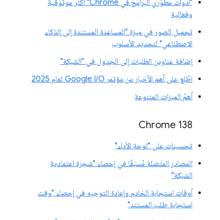
"أدوات مطوّري البرامج في Chrome" أكثر موثوقية
وفعالية
تحميل الصور في ميزة "المساعدة المستندة إلى الذكاء
الاصطناعي" لتحديد الأسلوب
إضافة عناوين الطلبات إلى الجدول في "الشبكة"
اطّلِع على أهم الأخبار من مؤتمر Google I/O لعام 2025
أهمّ الميزات المتنوعة
‫Chrome 138
تحسينات على "لوحة الأداء"
المصادر المتصلة مُسبَقًا في إحصاء "شجرة اعتمادية
الشبكة"
أوقات استجابة الخادم وإعادة التوجيه في إحصاء "وقت
استجابة طلب المستند"