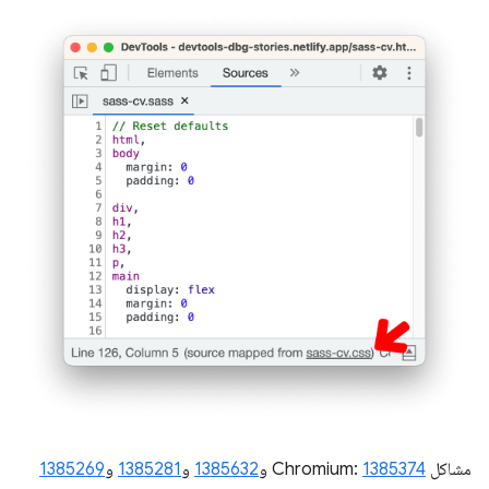
مشاكل Chromium:
1385374
و
1385632
و
1385281
و
1385269