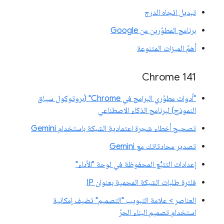
تبديل اتجاه الدرج
برنامج المطوّرين من Google
أهمّ الميزات المتنوعة
‫Chrome 141
"أدوات مطوّري البرامج في Chrome" (بروتوكول سياق
النموذج) لبرنامج الذكاء الاصطناعي
تصحيح أخطاء شجرة اعتمادية الشبكة باستخدام Gemini
تصدير محادثاتك مع Gemini
إعدادات التتبُّع المحفوظة في لوحة "الأداء"
فلترة طلبات الشبكة المحمية بعنوان IP
العناصر > علامة التبويب "التصميم" تضيف إمكانية
استخدام تصميم البناء الحرّ