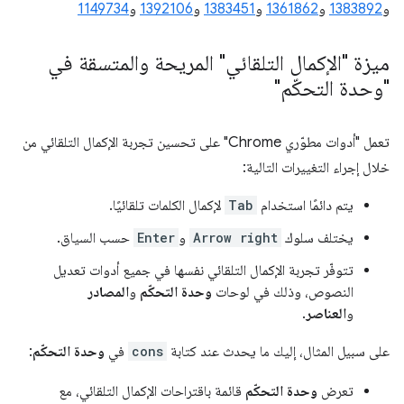
و
1383892
و
1361862
و
1383451
و
1392106
و
1149734
ميزة "الإكمال التلقائي" المريحة والمتسقة في
"وحدة التحكّم"
تعمل "أدوات مطوّري Chrome" على تحسين تجربة الإكمال التلقائي من
خلال إجراء التغييرات التالية:
يتم دائمًا استخدام
Tab
لإكمال الكلمات تلقائيًا.
يختلف سلوك
Arrow right
و
Enter
حسب السياق.
تتوفّر تجربة الإكمال التلقائي نفسها في جميع أدوات تعديل
النصوص، وذلك في لوحات
وحدة التحكّم
و
المصادر
و
العناصر
.
على سبيل المثال، إليك ما يحدث عند كتابة
cons
في
وحدة التحكّم
:
تعرض
وحدة التحكّم
قائمة باقتراحات الإكمال التلقائي، مع