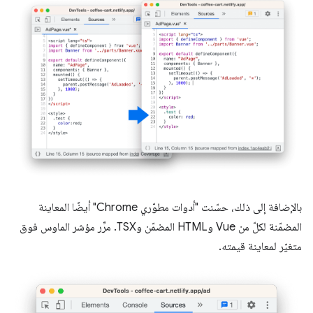
بالإضافة إلى ذلك، حسّنت "أدوات مطوّري Chrome" أيضًا المعاينة
المضمّنة لكلّ من Vue وHTML المضمّن وTSX. مرِّر مؤشر الماوس فوق
متغيّر لمعاينة قيمته.