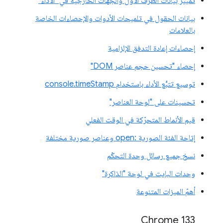
تمييز بيانات الطرف الأول والجهات الخارجية في "الأداء"
بيانات الحقول في تلميحات الأدوات والإحصاءات الخاصة
بالعلامات
إحصاءات إعادة التدفق الإلزامية
إحصاء "تحسين حجم عناصر DOM"
توسيع تتبُّع الأداء باستخدام console.timeStamp
تحسينات على "لوحة العناصر"
قيم الأنماط المتحرّكة في الوقت الفعلي
إتاحة الفئة الصورية :open وعناصر صورية مختلفة
نسخ جميع رسائل وحدة التحكّم
وحدات البايت في لوحة "الذاكرة"
أهمّ الميزات المتنوعة
‫Chrome 133