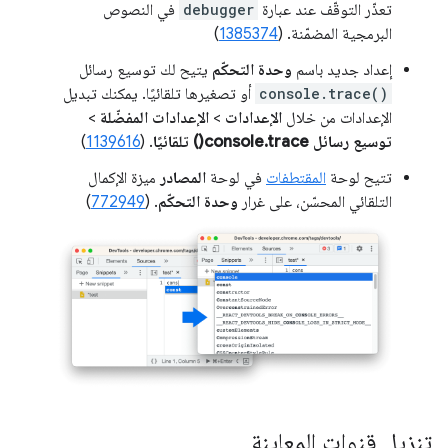
تعذّر التوقّف عند عبارة
debugger
في النصوص
البرمجية المضمّنة. (
1385374
)
إعداد جديد باسم
وحدة التحكّم
يتيح لك توسيع رسائل
console.trace()
أو تصغيرها تلقائيًا. يمكنك تبديل
الإعدادات من خلال
الإعدادات
>
الإعدادات المفضّلة
>
توسيع رسائل console.trace() تلقائيًا
. (
1139616
)
تتيح لوحة
المقتطفات
في لوحة
المصادر
ميزة الإكمال
التلقائي المحسّن، على غرار
وحدة التحكّم
. (
772949
)
تنزيل قنوات المعاينة