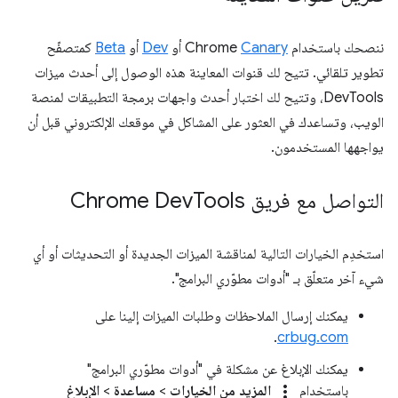
ننصحك باستخدام Chrome
Canary
أو
Dev
أو
Beta
كمتصفّح
تطوير تلقائي. تتيح لك قنوات المعاينة هذه الوصول إلى أحدث ميزات
DevTools، وتتيح لك اختبار أحدث واجهات برمجة التطبيقات لمنصة
الويب، وتساعدك في العثور على المشاكل في موقعك الإلكتروني قبل أن
يواجهها المستخدمون.
التواصل مع فريق Chrome Dev
Tools
استخدِم الخيارات التالية لمناقشة الميزات الجديدة أو التحديثات أو أي
شيء آخر متعلّق بـ "أدوات مطوّري البرامج".
يمكنك إرسال الملاحظات وطلبات الميزات إلينا على
.
crbug.com
يمكنك الإبلاغ عن مشكلة في "أدوات مطوّري البرامج"
more_vert
باستخدام
المزيد من الخيارات
>
مساعدة
>
الإبلاغ