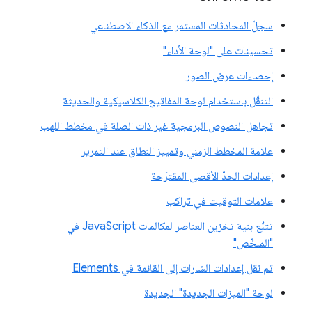
سجلّ المحادثات المستمر مع الذكاء الاصطناعي
تحسينات على "لوحة الأداء"
إحصاءات عرض الصور
التنقّل باستخدام لوحة المفاتيح الكلاسيكية والحديثة
تجاهل النصوص البرمجية غير ذات الصلة في مخطط اللهب
علامة المخطط الزمني وتمييز النطاق عند التمرير
إعدادات الحدّ الأقصى المقترَحة
علامات التوقيت في تراكب
تتبُّع بنية تخزين العناصر لمكالمات JavaScript في
"الملخّص"
تم نقل إعدادات الشارات إلى القائمة في Elements
لوحة "الميزات الجديدة" الجديدة