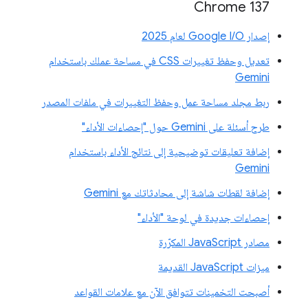
‫Chrome 137
إصدار Google I/O لعام 2025
تعديل وحفظ تغييرات CSS في مساحة عملك باستخدام
Gemini
ربط مجلد مساحة عمل وحفظ التغييرات في ملفات المصدر
طرح أسئلة على Gemini حول "إحصاءات الأداء"
إضافة تعليقات توضيحية إلى نتائج الأداء باستخدام
Gemini
إضافة لقطات شاشة إلى محادثاتك مع Gemini
إحصاءات جديدة في لوحة "الأداء"
مصادر JavaScript المكرّرة
ميزات JavaScript القديمة
أصبحت التخمينات تتوافق الآن مع علامات القواعد