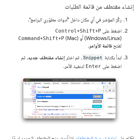
إنشاء مقتطف من قائمة الطلبات
ركِّز المؤشر في أي مكان داخل "أدوات مطوّري البرامج".
اضغط على
P
+
Shift
+
Control
(Windows/Linux) أو
(Mac)
P
+
Shift
+
Command
لفتح
قائمة الأوامر
.
ابدأ بكتابة
Snippet
، ثم اختَر
إنشاء مقتطف جديد
، ثم
اضغط على
Enter
لتنفيذ الأمر.
اطّلِع على
إعادة تسمية المقتطفات
إذا أردت منح المقتطف الجديد اسمًا