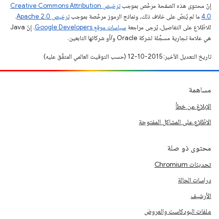
إنّ محتوى هذه الصفحة مرخّص بموجب
ترخيص Creative Commons Attribution
4.0‏
ما لم يُنصّ على خلاف ذلك، ونماذج الرموز مرخّصة بموجب
ترخيص Apache 2.0‏
.
للاطّلاع على التفاصيل، يُرجى مراجعة
سياسات موقع Google Developers‏
. إنّ Java
هي علامة تجارية مسجَّلة لشركة Oracle و/أو شركائها التابعين.
تاريخ التعديل الأخير: 2015-10-12 (حسب التوقيت العالمي المتفَّق عليه)
مساهمة
الإبلاغ عن خطأ
الاطّلاع على المشاكل المفتوحة
محتوى ذو صلة
تحديثات Chromium
دراسات الحالة
الأرشيف
ملفات البودكاست والعروض