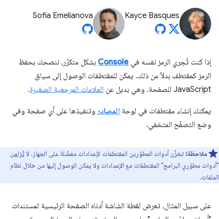
Sofia Emelianova
Kayce Basques
إذا كنت تُجري الرمز نفسه في
Console
بشكل متكرّر، ننصحك بحفظ
الرمز كمقتطف بدلاً من ذلك. يمكن للمقتطفات الوصول إلى سياق
JavaScript للصفحة. وهي بديل عن
العلامات المرجعية الصغيرة
.
يمكنك إنشاء مقتطفات في لوحة
المصادر
وتنفيذها على أي صفحة وفي
وضع التصفّح المتخفي.
ملاحظة:
تخزِّن أدوات المطوّرين المقتطفات كإعدادات مفضّلة على الجهاز. لا
تُزامن
"أدوات مطوّري البرامج" المقتطفات مع الإعدادات ولا يمكن الوصول إليها من خلال نظام
الملفات.
على سبيل المثال، تعرض لقطة الشاشة أدناه الصفحة الرئيسية لمستندات