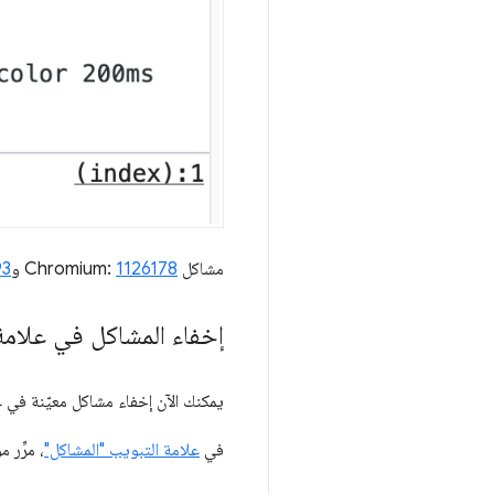
مشاكل Chromium:
1126178
و
93
إخفاء المشاكل في علامة
يمكنك الآن إخفاء مشاكل معيّنة في ع
في
علامة التبويب "المشاكل"
، مرِّر