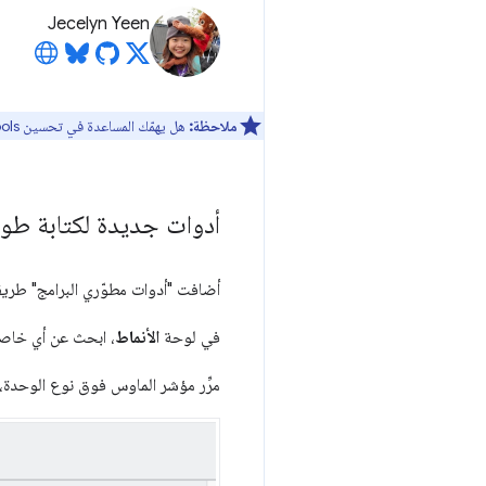
Jecelyn Yeen
ملاحظة:
هل يهمّك المساعدة في تحسين DevTools؟ يمكنك الاشتراك للمشاركة في
أدوات جديدة لكتابة طول S
أضافت "أدوات مطوّري البرامج" طريقة 
في لوحة
الأنماط
، ابحث عن أي خاصية CSS تتضمّن طولا
مرِّر مؤشر الماوس فوق نوع الوحدة، و