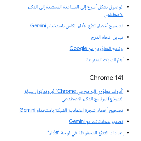
الوصول بشكل أسرع إلى المساعدة المستندة إلى الذكاء
الاصطناعي
تصحيح أخطاء تتبُّع الأداء الكامل باستخدام Gemini
تبديل اتجاه الدرج
برنامج المطوّرين من Google
أهمّ الميزات المتنوعة
‫Chrome 141
"أدوات مطوّري البرامج في Chrome" (بروتوكول سياق
النموذج) لبرنامج الذكاء الاصطناعي
تصحيح أخطاء شجرة اعتمادية الشبكة باستخدام Gemini
تصدير محادثاتك مع Gemini
إعدادات التتبُّع المحفوظة في لوحة "الأداء"