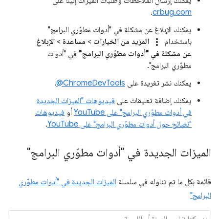
يمكنك إرسال الملاحظات وطلبات الميزات إلينا على
.
crbug.com
يمكنك الإبلاغ عن مشكلة في "أدوات مطوّري البرامج"
more_vert
باستخدام
المزيد من الخيارات
>
مساعدة
>
الإبلاغ
عن مشكلة في "أدوات مطوّري البرامج"
في "أدوات
مطوّري البرامج".
يمكنك نشر تغريدة على
‎@ChromeDevTools
.
يمكنك إضافة تعليقات على
فيديوهات "الميزات الجديدة
في أدوات مطوّري البرامج" على YouTube
أو
فيديوهات
"نصائح حول أدوات مطوّري البرامج" على YouTube
.
الميزات الجديدة في "أدوات مطوّري البرامج"
قائمة بكل ما تم تناوله في سلسلة
الميزات الجديدة في "أدوات مطوّري
البرامج"