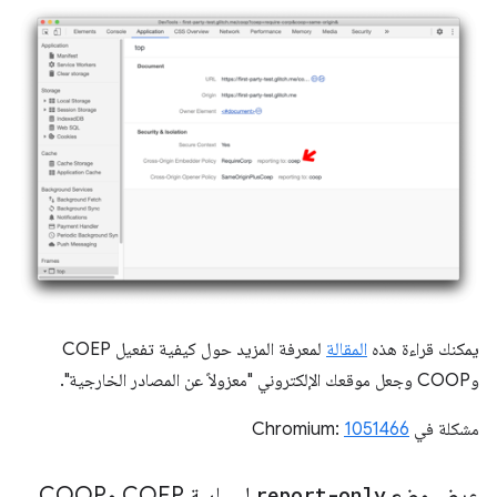
يمكنك قراءة هذه
المقالة
لمعرفة المزيد حول كيفية تفعيل COEP
وCOOP وجعل موقعك الإلكتروني "معزولاً عن المصادر الخارجية".
مشكلة في Chromium:
1051466
عرض وضع
report-only
لسياسة COEP وCOOP