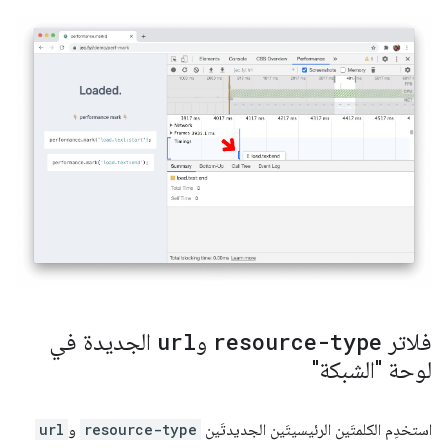
فلاتر
resource-type
و
url
الجديدة في
لوحة "الشبكة"
استخدِم الكلمتَين الرئيسيتَين الجديدتَين
resource-type
و
url