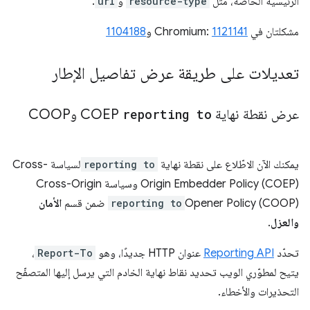
الرئيسية الخاصة، مثل
resource-type
و
url
.
مشكلتان في Chromium:
1121141
و
1104188
تعديلات على طريقة عرض تفاصيل الإطار
عرض نقطة نهاية
reporting to
COEP وCOOP
يمكنك الآن الاطّلاع على نقطة نهاية
reporting to
لسياسة Cross-
Origin Embedder Policy (COEP) وسياسة Cross-Origin
Opener Policy (COOP)
reporting to
ضمن قسم
الأمان
والعزل
.
تحدّد
Reporting API
عنوان HTTP جديدًا، وهو
Report-To
،
يتيح لمطوّري الويب تحديد نقاط نهاية الخادم التي يرسل إليها المتصفّح
التحذيرات والأخطاء.