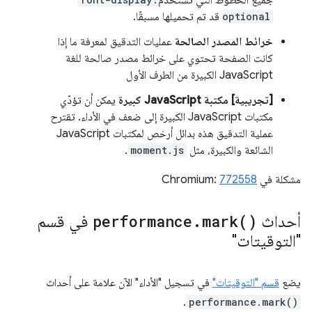
optional
قد تم تحميلها مسبقًا.
خرائط المصدر الصالحة
عمليات التدقيق لمعرفة ما إذا
كانت الصفحة تحتوي على خرائط مصدر صالحة للغة
JavaScript الكبيرة من الطرف الأول
[تجريبية] مكتبة JavaScript كبيرة
يمكن أن تؤدّي
مكتبات JavaScript الكبيرة إلى ضعف في الأداء. تقترح
عملية التدقيق هذه بدائل أرخص لمكتبات JavaScript
الشائعة والكبيرة، مثل
moment.js
.
مشكلة في Chromium:
772558
أحداث
)
mark(
.
performance
في قسم
"التوقيتات"
يضع
قسم "التوقيتات"
في تسجيل "الأداء" الآن علامة على أحداث
.
performance.mark()