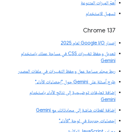
أهمّ الميزات المتنوعة
تسهيل الاستخدام
‫Chrome 137
إصدار Google I/O لعام 2025
تعديل وحفظ تغييرات CSS في مساحة عملك باستخدام
Gemini
ربط مجلد مساحة عمل وحفظ التغييرات في ملفات المصدر
طرح أسئلة على Gemini حول "إحصاءات الأداء"
إضافة تعليقات توضيحية إلى نتائج الأداء باستخدام
Gemini
إضافة لقطات شاشة إلى محادثاتك مع Gemini
إحصاءات جديدة في لوحة "الأداء"
مصادر JavaScript المكرّرة