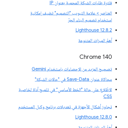
فلترة طلبات الشبكة المحمية بعنوان IP
العناصر > علامة التبويب "التصميم" تضيف إمكانية
استخدام تصميم البناء الحرّ
‫Lighthouse 12.8.2
أهمّ الميزات المتنوعة
Chrome 140
تصحيح المزيد من الإحصاءات باستخدام Gemini
محاكاة عنوان Save-Data في "حالات الشبكة"
الاطّلاع على حالة "الخط الأساسي" في تلميح أداة لخاصية
CSS
تجاوز أشكال الأجهزة في تعديلات برنامج وكيل المستخدم
‫Lighthouse 12.8.0
أهمّ الميزات المتنوعة