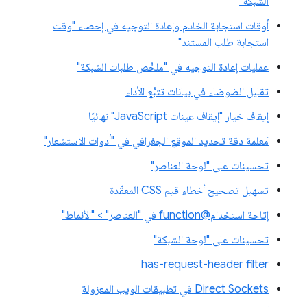
الشبكة"
أوقات استجابة الخادم وإعادة التوجيه في إحصاء "وقت
استجابة طلب المستند"
عمليات إعادة التوجيه في "ملخّص طلبات الشبكة"
تقليل الضوضاء في بيانات تتبُّع الأداء
إيقاف خيار "إيقاف عينات JavaScript" نهائيًا
مَعلمة دقة تحديد الموقع الجغرافي في "أدوات الاستشعار"
تحسينات على "لوحة العناصر"
تسهيل تصحيح أخطاء قيم CSS المعقّدة
إتاحة استخدام@function في "العناصر" > "الأنماط"
تحسينات على "لوحة الشبكة"
has-request-header filter
Direct Sockets في تطبيقات الويب المعزولة