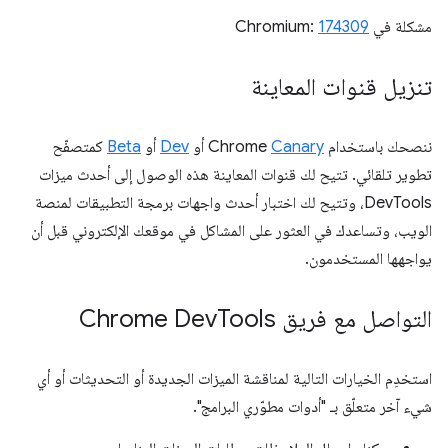
مشكلة في Chromium:
174309
تنزيل قنوات المعاينة
ننصحك باستخدام Chrome
Canary
أو
Dev
أو
Beta
كمتصفّح
تطوير تلقائي. تتيح لك قنوات المعاينة هذه الوصول إلى أحدث ميزات
DevTools، وتتيح لك اختبار أحدث واجهات برمجة التطبيقات لمنصة
الويب، وتساعدك في العثور على المشاكل في موقعك الإلكتروني قبل أن
يواجهها المستخدمون.
التواصل مع فريق Chrome Dev
Tools
استخدِم الخيارات التالية لمناقشة الميزات الجديدة أو التحديثات أو أي
شيء آخر متعلّق بـ "أدوات مطوّري البرامج".