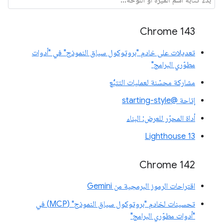
Chrome 143
تعديلات على خادم "بروتوكول سياق النموذج" في "أدوات
مطوّري البرامج"
مشاركة محسّنة لعمليات التتبُّع
إتاحة @starting-style
أداة المحرّر للعرض: البناء
Lighthouse 13
Chrome 142
اقتراحات الرموز البرمجية من Gemini
تحسينات لخادم "بروتوكول سياق النموذج" (MCP) في
"أدوات مطوّري البرامج"