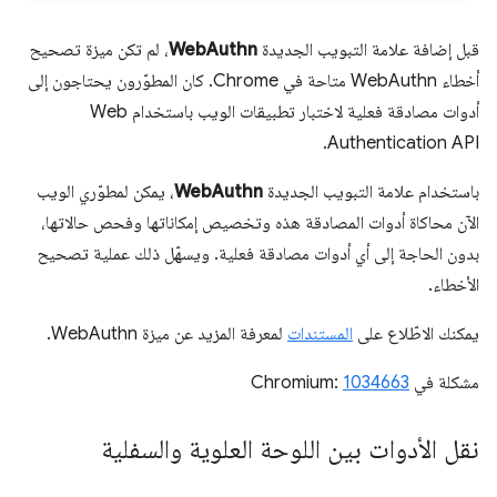
قبل إضافة علامة التبويب الجديدة
WebAuthn
، لم تكن ميزة تصحيح
أخطاء WebAuthn متاحة في Chrome. كان المطوّرون يحتاجون إلى
أدوات مصادقة فعلية لاختبار تطبيقات الويب باستخدام Web
Authentication API.
باستخدام علامة التبويب الجديدة
WebAuthn
، يمكن لمطوّري الويب
الآن محاكاة أدوات المصادقة هذه وتخصيص إمكاناتها وفحص حالاتها،
بدون الحاجة إلى أي أدوات مصادقة فعلية. ويسهّل ذلك عملية تصحيح
الأخطاء.
يمكنك الاطّلاع على
المستندات
لمعرفة المزيد عن ميزة WebAuthn.
مشكلة في Chromium:
1034663
نقل الأدوات بين اللوحة العلوية والسفلية