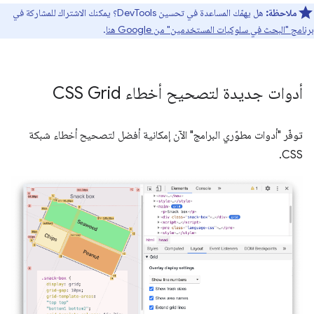
ملاحظة:
هل يهمّك المساعدة في تحسين DevTools؟ يمكنك الاشتراك للمشاركة في
برنامج "البحث في سلوكيات المستخدمين" من Google هنا
.
أدوات جديدة لتصحيح أخطاء CSS Grid
توفّر "أدوات مطوّري البرامج" الآن إمكانية أفضل لتصحيح أخطاء شبكة
CSS.