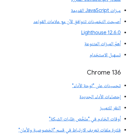
ميزات JavaScript القديمة
أصبحت التخمينات تتوافق الآن مع علامات القواعد
‫Lighthouse 12.6.0
أهمّ الميزات المتنوعة
تسهيل الاستخدام
Chrome 136
تحسينات على "لوحة الأداء"
إحصاءات الأداء الجديدة
النقر للتمييز
أوقات الخادم في "ملخّص طلبات الشبكة"
فلترة ملفات تعريف الارتباط في قسم "الخصوصية والأمان"