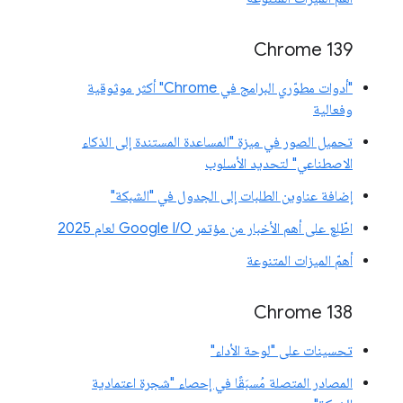
‫Chrome 139
"أدوات مطوّري البرامج في Chrome" أكثر موثوقية
وفعالية
تحميل الصور في ميزة "المساعدة المستندة إلى الذكاء
الاصطناعي" لتحديد الأسلوب
إضافة عناوين الطلبات إلى الجدول في "الشبكة"
اطّلِع على أهم الأخبار من مؤتمر Google I/O لعام 2025
أهمّ الميزات المتنوعة
‫Chrome 138
تحسينات على "لوحة الأداء"
المصادر المتصلة مُسبَقًا في إحصاء "شجرة اعتمادية