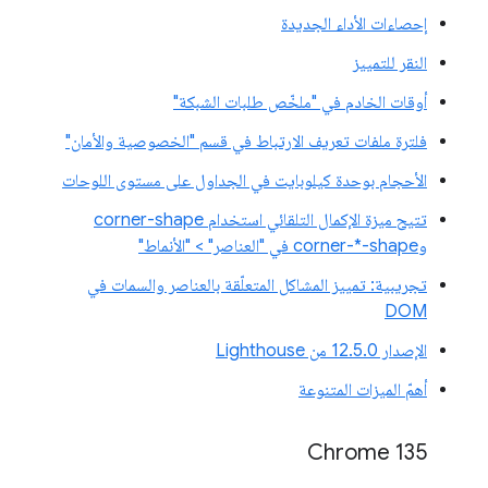
إحصاءات الأداء الجديدة
النقر للتمييز
أوقات الخادم في "ملخّص طلبات الشبكة"
فلترة ملفات تعريف الارتباط في قسم "الخصوصية والأمان"
الأحجام بوحدة كيلوبايت في الجداول على مستوى اللوحات
تتيح ميزة الإكمال التلقائي استخدام corner-shape
وcorner-*-shape في "العناصر" > "الأنماط"
تجريبية: تمييز المشاكل المتعلّقة بالعناصر والسمات في
DOM
الإصدار 12.5.0 من Lighthouse
أهمّ الميزات المتنوعة
Chrome 135