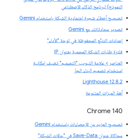
النموذج) لبرنامج الذكاء الاصطناعي
تصحيح أخطاء شجرة اعتمادية الشبكة باستخدام Gemini
تصدير محادثاتك مع Gemini
إعدادات التتبُّع المحفوظة في لوحة "الأداء"
فلترة طلبات الشبكة المحمية بعنوان IP
العناصر > علامة التبويب "التصميم" تضيف إمكانية
استخدام تصميم البناء الحرّ
‫Lighthouse 12.8.2
أهمّ الميزات المتنوعة
Chrome 140
تصحيح المزيد من الإحصاءات باستخدام Gemini
محاكاة عنوان Save-Data في "حالات الشبكة"