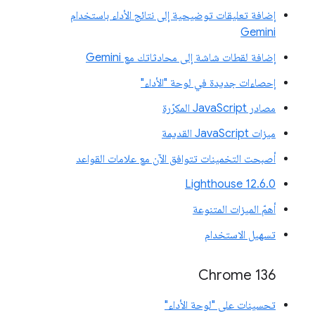
إضافة تعليقات توضيحية إلى نتائج الأداء باستخدام
Gemini
إضافة لقطات شاشة إلى محادثاتك مع Gemini
إحصاءات جديدة في لوحة "الأداء"
مصادر JavaScript المكرّرة
ميزات JavaScript القديمة
أصبحت التخمينات تتوافق الآن مع علامات القواعد
‫Lighthouse 12.6.0
أهمّ الميزات المتنوعة
تسهيل الاستخدام
Chrome 136
تحسينات على "لوحة الأداء"