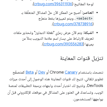
لوحة المفاتيح (
crbug.com/396311936
).
العناصر
: أصبح من الممكن الآن حلّ المشاكل المتعلّقة بـ
<select>
، ويتم تمييزها بخط متعرّج
).
crbug.com/378738916
(
الشبكة
: يتم الآن عرض رمزَي "نقطة التجاوز" وتحذير ملفات
تعريف الارتباط على يسار اسم علامة التبويب بدلاً من
يمينها (
crbug.com/390556283
).
تنزيل قنوات المعاينة
ننصحك باستخدام Chrome
Canary
أو
Dev
أو
Beta
كمتصفّح
تطوير تلقائي. تتيح لك قنوات المعاينة هذه الوصول إلى أحدث ميزات
DevTools، وتتيح لك اختبار أحدث واجهات برمجة التطبيقات لمنصة
الويب، وتساعدك في العثور على المشاكل في موقعك الإلكتروني قبل أن
يواجهها المستخدمون.