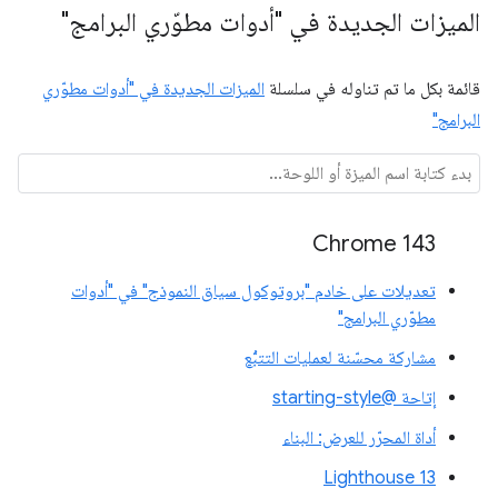
الميزات الجديدة في "أدوات مطوّري البرامج"
قائمة بكل ما تم تناوله في سلسلة
الميزات الجديدة في "أدوات مطوّري
البرامج"
Chrome 143
تعديلات على خادم "بروتوكول سياق النموذج" في "أدوات
مطوّري البرامج"
مشاركة محسّنة لعمليات التتبُّع
إتاحة @starting-style
أداة المحرّر للعرض: البناء
Lighthouse 13