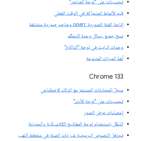
تحسينات على "لوحة العناصر"
قيم الأنماط المتحرّكة في الوقت الفعلي
إتاحة الفئة الصورية :open وعناصر صورية مختلفة
نسخ جميع رسائل وحدة التحكّم
وحدات البايت في لوحة "الذاكرة"
أهمّ الميزات المتنوعة
‫Chrome 133
سجلّ المحادثات المستمر مع الذكاء الاصطناعي
تحسينات على "لوحة الأداء"
إحصاءات عرض الصور
التنقّل باستخدام لوحة المفاتيح الكلاسيكية والحديثة
تجاهل النصوص البرمجية غير ذات الصلة في مخطط اللهب