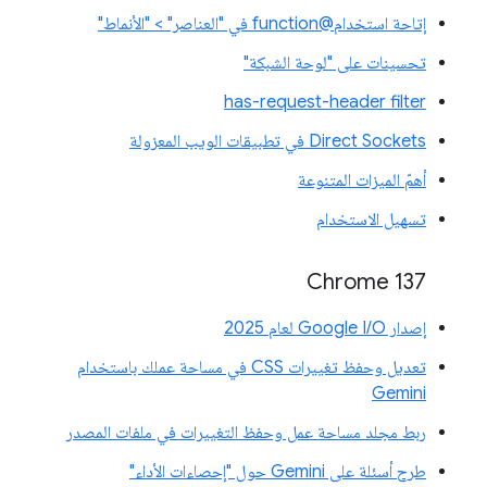
إتاحة استخدام@function في "العناصر" > "الأنماط"
تحسينات على "لوحة الشبكة"
has-request-header filter
Direct Sockets في تطبيقات الويب المعزولة
أهمّ الميزات المتنوعة
تسهيل الاستخدام
‫Chrome 137
إصدار Google I/O لعام 2025
تعديل وحفظ تغييرات CSS في مساحة عملك باستخدام
Gemini
ربط مجلد مساحة عمل وحفظ التغييرات في ملفات المصدر
طرح أسئلة على Gemini حول "إحصاءات الأداء"