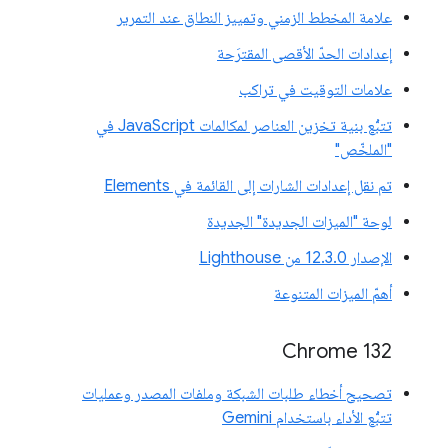
علامة المخطط الزمني وتمييز النطاق عند التمرير
إعدادات الحدّ الأقصى المقترَحة
علامات التوقيت في تراكب
تتبُّع بنية تخزين العناصر لمكالمات JavaScript في
"الملخّص"
تم نقل إعدادات الشارات إلى القائمة في Elements
لوحة "الميزات الجديدة" الجديدة
الإصدار 12.3.0 من Lighthouse
أهمّ الميزات المتنوعة
Chrome 132
تصحيح أخطاء طلبات الشبكة وملفات المصدر وعمليات
تتبُّع الأداء باستخدام Gemini