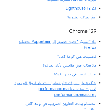
‫Lighthouse 12.2.1
أهمّ الميزات المتنوعة
Chrome 129
أداة "المسجّل" تتيح التصدير إلى Puppeteer لمتصفّح
Firefox
تحسينات على "لوحة الأداء"
ملاحظات حول مقاييس الأداء المباشرة
طلبات البحث في مسار الشبكة
الاطّلاع على عمليات تتبُّع تسلسل استدعاء الدوال البرمجية
لعمليات استدعاء performance.mark
وperformance.measure
استخدام بيانات العناوين التجريبية في لوحة "الملء
التلقائي"