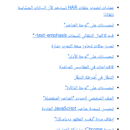
عمليات تصدير ملفات HAR تستبعد الآن البيانات الحسّاسة
تلقائيًا
تحسينات على "لوحة العناصر"
قيم الإكمال التلقائي للسمات text-emphasis-*
تمييز حالات تجاوز سعة التمرير بشارة
تحسينات على "لوحة الأداء"
الاقتراحات في المقاييس المباشرة
التنقّل في أشرطة التنقّل
تحسينات على "لوحة الذاكرة"
الملف الشخصي الجديد "العناصر المنفصلة"
تحسين تسمية عناصر JavaScript العادية
إيقاف ميزة "تغيير المظهر ديناميكيًا"
تجربة Chrome: مشاركة العمليات