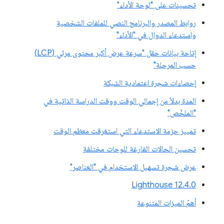
تحسينات على "لوحة الأداء"
روابط المصدر والبرنامج النصي للملفات الشخصية
واستدعاء الدوال في "الأداء"
إتاحة بيانات حقل "سرعة عرض أكبر محتوى مرئي (LCP)
حسب المرحلة"
إحصاءات شجرة اعتمادية الشبكة
المدة بدلاً من إجمالي الوقت ووقت الدراسة الذاتية في
"الملخّص"
تمييز حزمة الاستدعاء التي استغرقت معظم الوقت
تحسين الحالات الفارغة للوحات مختلفة
عرض شجرة تسهيل الاستخدام في "العناصر"
‫Lighthouse 12.4.0
أهمّ الميزات المتنوعة