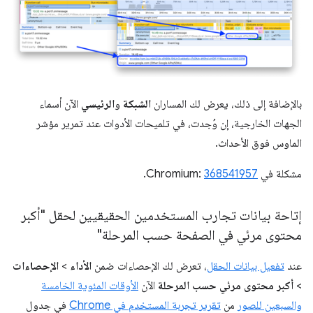
بالإضافة إلى ذلك، يعرض لك المساران
الشبكة
و
الرئيسي
الآن أسماء
الجهات الخارجية، إن وُجدت، في تلميحات الأدوات عند تمرير مؤشر
الماوس فوق الأحداث.
مشكلة في Chromium:
368541957
.
إتاحة بيانات تجارب المستخدمين الحقيقيين لحقل "أكبر
محتوى مرئي في الصفحة حسب المرحلة"
عند
تفعيل بيانات الحقل
، تعرض لك الإحصاءات ضمن
الأداء
>
الإحصاءات
>
أكبر محتوى مرئي حسب المرحلة
الآن
الأوقات المئوية الخامسة
والسبعين للصور
من
تقرير تجربة المستخدم في Chrome
في جدول