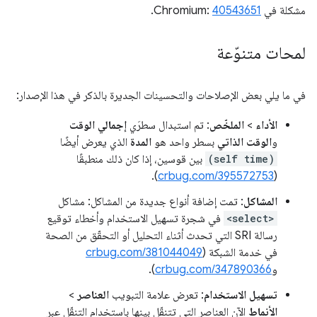
مشكلة في Chromium:
40543651
.
لمحات متنوّعة
في ما يلي بعض الإصلاحات والتحسينات الجديرة بالذكر في هذا الإصدار:
الأداء
>
الملخّص
: تم استبدال سطرَي
إجمالي الوقت
و
الوقت الذاتي
بسطر واحد هو
المدة
الذي يعرض أيضًا
(self time)
بين قوسين، إذا كان ذلك منطبقًا
).
crbug.com/395572753
(
المشاكل
: تمت إضافة أنواع جديدة من المشاكل: مشاكل
<select>
في شجرة تسهيل الاستخدام وأخطاء توقيع
رسالة SRI التي تحدث أثناء التحليل أو التحقّق من الصحة
في خدمة الشبكة (
crbug.com/381044049
و
crbug.com/347890366
).
تسهيل الاستخدام
: تعرض علامة التبويب
العناصر
>
الأنماط
الآن العناصر التي تتنقّل بينها باستخدام التنقّل عبر