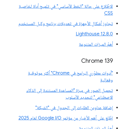
الاطّلاع على حالة "الخط الأساسي" في تلميح أداة لخاصية
CSS
تجاوز أشكال الأجهزة في تعديلات برنامج وكيل المستخدم
‫Lighthouse 12.8.0
أهمّ الميزات المتنوعة
‫Chrome 139
"أدوات مطوّري البرامج في Chrome" أكثر موثوقية
وفعالية
تحميل الصور في ميزة "المساعدة المستندة إلى الذكاء
الاصطناعي" لتحديد الأسلوب
إضافة عناوين الطلبات إلى الجدول في "الشبكة"
اطّلِع على أهم الأخبار من مؤتمر Google I/O لعام 2025
أهمّ الميزات المتنوعة