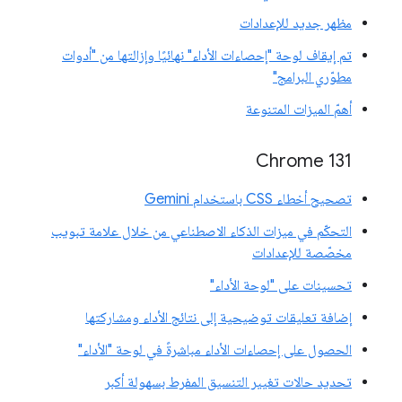
مظهر جديد للإعدادات
تم إيقاف لوحة "إحصاءات الأداء" نهائيًا وإزالتها من "أدوات
مطوّري البرامج"
أهمّ الميزات المتنوعة
Chrome 131
تصحيح أخطاء CSS باستخدام Gemini
التحكّم في ميزات الذكاء الاصطناعي من خلال علامة تبويب
مخصّصة للإعدادات
تحسينات على "لوحة الأداء"
إضافة تعليقات توضيحية إلى نتائج الأداء ومشاركتها
الحصول على إحصاءات الأداء مباشرةً في لوحة "الأداء"
تحديد حالات تغيير التنسيق المفرط بسهولة أكبر