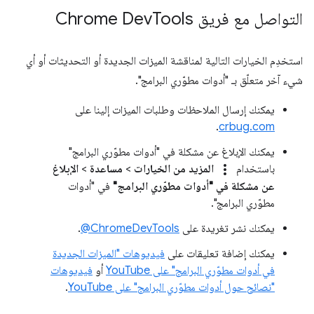
التواصل مع فريق Chrome Dev
Tools
استخدِم الخيارات التالية لمناقشة الميزات الجديدة أو التحديثات أو أي
شيء آخر متعلّق بـ "أدوات مطوّري البرامج".
يمكنك إرسال الملاحظات وطلبات الميزات إلينا على
.
crbug.com
يمكنك الإبلاغ عن مشكلة في "أدوات مطوّري البرامج"
more_vert
باستخدام
المزيد من الخيارات
>
مساعدة
>
الإبلاغ
عن مشكلة في "أدوات مطوّري البرامج"
في "أدوات
مطوّري البرامج".
يمكنك نشر تغريدة على
‎@ChromeDevTools
.
يمكنك إضافة تعليقات على
فيديوهات "الميزات الجديدة
في أدوات مطوّري البرامج" على YouTube
أو
فيديوهات
"نصائح حول أدوات مطوّري البرامج" على YouTube
.