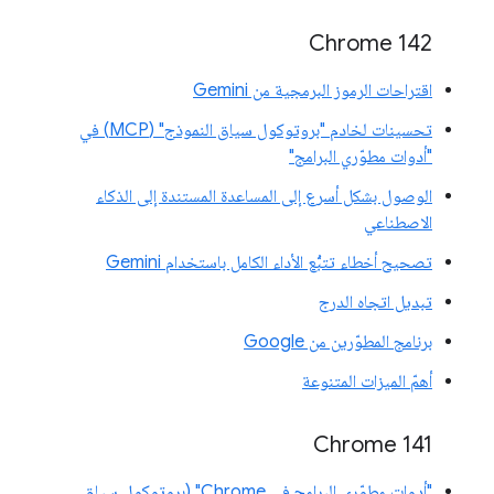
Chrome 142
اقتراحات الرموز البرمجية من Gemini
تحسينات لخادم "بروتوكول سياق النموذج" (MCP) في
"أدوات مطوّري البرامج"
الوصول بشكل أسرع إلى المساعدة المستندة إلى الذكاء
الاصطناعي
تصحيح أخطاء تتبُّع الأداء الكامل باستخدام Gemini
تبديل اتجاه الدرج
برنامج المطوّرين من Google
أهمّ الميزات المتنوعة
‫Chrome 141
"أدوات مطوّري البرامج في Chrome" (بروتوكول سياق