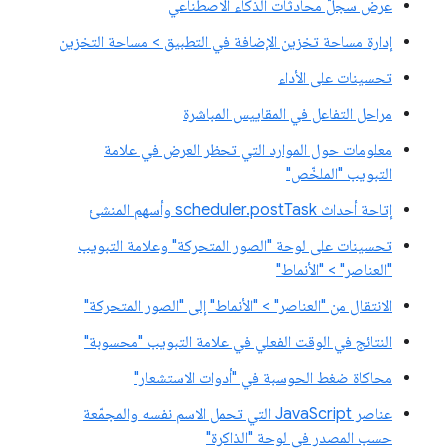
عرض سجلّ محادثات الذكاء الاصطناعي
إدارة مساحة تخزين الإضافة في التطبيق > مساحة التخزين
تحسينات على الأداء
مراحل التفاعل في المقاييس المباشرة
معلومات حول الموارد التي تحظر العرض في علامة
التبويب "الملخّص"
إتاحة أحداث scheduler.postTask وأسهم المنشئ
تحسينات على لوحة "الصور المتحركة" وعلامة التبويب
"العناصر" > "الأنماط"
الانتقال من "العناصر" > "الأنماط" إلى "الصور المتحركة"
النتائج في الوقت الفعلي في علامة التبويب "محسوبة"
محاكاة ضغط الحوسبة في "أدوات الاستشعار"
عناصر JavaScript التي تحمل الاسم نفسه والمجمّعة
حسب المصدر في لوحة "الذاكرة"