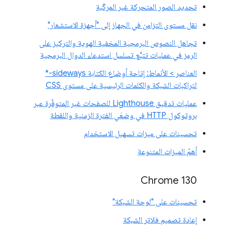
تحديد الصور المتحركة غير المركّبة
نقل مستوى التزامن في الجهاز إلى "أجهزة الاستشعار"
تجاهل النصوص البرمجية المخفية الهوية والتركيز على
الرمز في عمليات تتبُّع تسلسل استدعاء الدوال البرمجية
العناصر > الأنماط: إتاحة أوضاع الكتابة sideways-*
لتراكبات الشبكة والكلمات الرئيسية على مستوى CSS
عمليات تدقيق Lighthouse للصفحات غير المتوفّرة عبر
بروتوكول HTTP في وضعَي الفترة الزمنية واللقطة
تحسينات على ميزات تسهيل الاستخدام
أهمّ الميزات المتنوعة
Chrome 130
تحسينات على "لوحة الشبكة"
إعادة تصميم فلاتر الشبكة