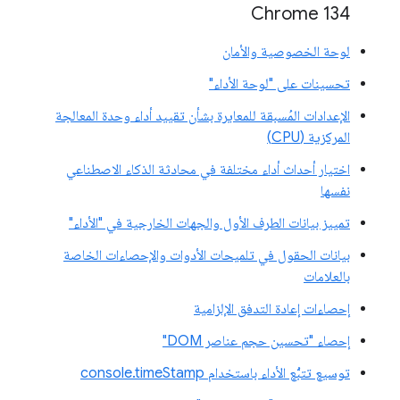
‫Chrome 134
لوحة الخصوصية والأمان
تحسينات على "لوحة الأداء"
الإعدادات المُسبقة للمعايرة بشأن تقييد أداء وحدة المعالجة
المركزية (CPU)
اختيار أحداث أداء مختلفة في محادثة الذكاء الاصطناعي
نفسها
تمييز بيانات الطرف الأول والجهات الخارجية في "الأداء"
بيانات الحقول في تلميحات الأدوات والإحصاءات الخاصة
بالعلامات
إحصاءات إعادة التدفق الإلزامية
إحصاء "تحسين حجم عناصر DOM"
توسيع تتبُّع الأداء باستخدام console.timeStamp