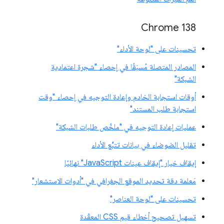
‫Chrome 138
تحسينات على "لوحة الأداء"
المصادر المتصلة مُسبَقًا في إحصاء "شجرة اعتمادية
الشبكة"
أوقات استجابة الخادم وإعادة التوجيه في إحصاء "وقت
استجابة طلب المستند"
عمليات إعادة التوجيه في "ملخّص طلبات الشبكة"
تقليل الضوضاء في بيانات تتبُّع الأداء
إيقاف خيار "إيقاف عينات JavaScript" نهائيًا
مَعلمة دقة تحديد الموقع الجغرافي في "أدوات الاستشعار"
تحسينات على "لوحة العناصر"
تسهيل تصحيح أخطاء قيم CSS المعقّدة