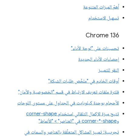
أهمّ الميزات المتنوعة
تسهيل الاستخدام
Chrome 136
تحسينات على "لوحة الأداء"
إحصاءات الأداء الجديدة
النقر للتمييز
أوقات الخادم في "ملخّص طلبات الشبكة"
فلترة ملفات تعريف الارتباط في قسم "الخصوصية والأمان"
الأحجام بوحدة كيلوبايت في الجداول على مستوى اللوحات
تتيح ميزة الإكمال التلقائي استخدام corner-shape
وcorner-*-shape في "العناصر" > "الأنماط"
تجريبية: تمييز المشاكل المتعلّقة بالعناصر والسمات في