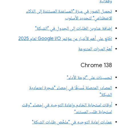
وفعالية
تحميل الصور في ميزة "المساعدة المستندة إلى الذكاء
الاصطناعي" لتحديد الأسلوب
إضافة عناوين الطلبات إلى الجدول في "الشبكة"
اطّلِع على أهم الأخبار من مؤتمر Google I/O لعام 2025
أهمّ الميزات المتنوعة
‫Chrome 138
تحسينات على "لوحة الأداء"
المصادر المتصلة مُسبَقًا في إحصاء "شجرة اعتمادية
الشبكة"
أوقات استجابة الخادم وإعادة التوجيه في إحصاء "وقت
استجابة طلب المستند"
عمليات إعادة التوجيه في "ملخّص طلبات الشبكة"