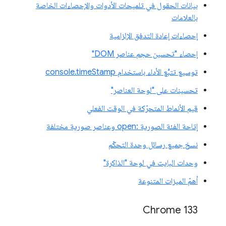
بيانات الحقول في تلميحات الأدوات والإحصاءات الخاصة
بالعلامات
إحصاءات إعادة التدفق الإلزامية
إحصاء "تحسين حجم عناصر DOM"
توسيع تتبُّع الأداء باستخدام console.timeStamp
تحسينات على "لوحة العناصر"
قيم الأنماط المتحرّكة في الوقت الفعلي
إتاحة الفئة الصورية :open وعناصر صورية مختلفة
نسخ جميع رسائل وحدة التحكّم
وحدات البايت في لوحة "الذاكرة"
أهمّ الميزات المتنوعة
‫Chrome 133