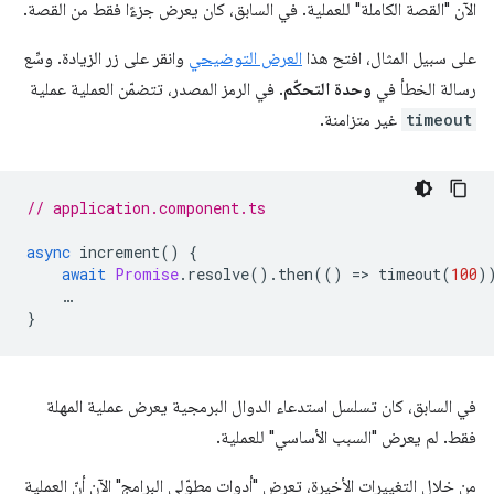
الآن "القصة الكاملة" للعملية. في السابق، كان يعرض جزءًا فقط من القصة.
على سبيل المثال، افتح هذا
العرض التوضيحي
وانقر على زر الزيادة. وسِّع
رسالة الخطأ في
وحدة التحكّم
. في الرمز المصدر، تتضمّن العملية عملية
timeout
غير متزامنة.
// application.component.ts
async
increment
()
{
await
Promise
.
resolve
().
then
(()
=
>
timeout
(
100
)
…
}
في السابق، كان تسلسل استدعاء الدوال البرمجية يعرض عملية المهلة
فقط. لم يعرض "السبب الأساسي" للعملية.
من خلال التغييرات الأخيرة، تعرض "أدوات مطوّلي البرامج" الآن أنّ العملية