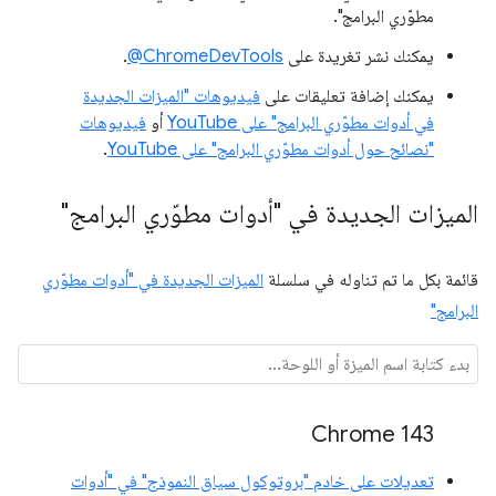
مطوّري البرامج".
يمكنك نشر تغريدة على
‎@ChromeDevTools
.
يمكنك إضافة تعليقات على
فيديوهات "الميزات الجديدة
في أدوات مطوّري البرامج" على YouTube
أو
فيديوهات
"نصائح حول أدوات مطوّري البرامج" على YouTube
.
الميزات الجديدة في "أدوات مطوّري البرامج"
قائمة بكل ما تم تناوله في سلسلة
الميزات الجديدة في "أدوات مطوّري
البرامج"
Chrome 143
تعديلات على خادم "بروتوكول سياق النموذج" في "أدوات