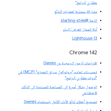
مطوّري البرامج"
مشاركة محسّنة لعمليات التتبُّع
إتاحة @starting-style
أداة المحرّر للعرض: البناء
Lighthouse 13
Chrome 142
اقتراحات الرموز البرمجية من Gemini
تحسينات لخادم "بروتوكول سياق النموذج" (MCP) في
"أدوات مطوّري البرامج"
الوصول بشكل أسرع إلى المساعدة المستندة إلى الذكاء
الاصطناعي
تصحيح أخطاء تتبُّع الأداء الكامل باستخدام Gemini
تبديل اتجاه الدرج