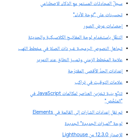
سجلّ المحادثات المستمر مع الذكاء الاصطناعي
تحسينات على "لوحة الأداء"
إحصاءات عرض الصور
التنقّل باستخدام لوحة المفاتيح الكلاسيكية والحديثة
تجاهل النصوص البرمجية غير ذات الصلة في مخطط اللهب
علامة المخطط الزمني وتمييز النطاق عند التمرير
إعدادات الحدّ الأقصى المقترَحة
علامات التوقيت في تراكب
تتبُّع بنية تخزين العناصر لمكالمات JavaScript في
"الملخّص"
تم نقل إعدادات الشارات إلى القائمة في Elements
لوحة "الميزات الجديدة" الجديدة
الإصدار 12.3.0 من Lighthouse