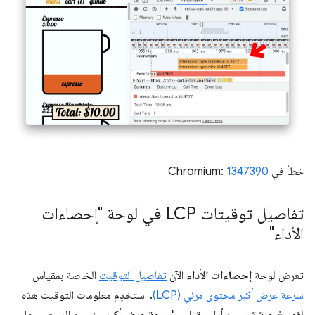
خطأ في Chromium:
1347390
تفاصيل توقيتات LCP في لوحة "إحصاءات
الأداء"
تعرض لوحة
إحصاءات الأداء
الآن
تفاصيل التوقيت
الخاصة بمقياس
سرعة عرض أكبر محتوى مرئي (LCP)
. استخدِم معلومات التوقيت هذه
لفهم فرصة تحسين أداء مقياس "سرعة عرض أكبر جزء من المحتوى على