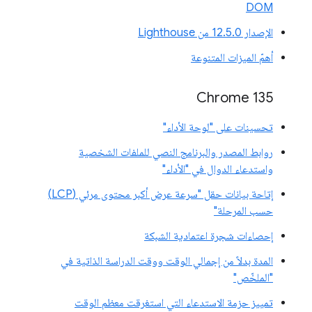
DOM
الإصدار 12.5.0 من Lighthouse
أهمّ الميزات المتنوعة
Chrome 135
تحسينات على "لوحة الأداء"
روابط المصدر والبرنامج النصي للملفات الشخصية
واستدعاء الدوال في "الأداء"
إتاحة بيانات حقل "سرعة عرض أكبر محتوى مرئي (LCP)
حسب المرحلة"
إحصاءات شجرة اعتمادية الشبكة
المدة بدلاً من إجمالي الوقت ووقت الدراسة الذاتية في
"الملخّص"
تمييز حزمة الاستدعاء التي استغرقت معظم الوقت