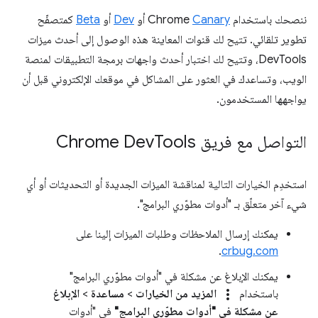
ننصحك باستخدام Chrome
Canary
أو
Dev
أو
Beta
كمتصفّح
تطوير تلقائي. تتيح لك قنوات المعاينة هذه الوصول إلى أحدث ميزات
DevTools، وتتيح لك اختبار أحدث واجهات برمجة التطبيقات لمنصة
الويب، وتساعدك في العثور على المشاكل في موقعك الإلكتروني قبل أن
يواجهها المستخدمون.
التواصل مع فريق Chrome Dev
Tools
استخدِم الخيارات التالية لمناقشة الميزات الجديدة أو التحديثات أو أي
شيء آخر متعلّق بـ "أدوات مطوّري البرامج".
يمكنك إرسال الملاحظات وطلبات الميزات إلينا على
.
crbug.com
يمكنك الإبلاغ عن مشكلة في "أدوات مطوّري البرامج"
more_vert
باستخدام
المزيد من الخيارات
>
مساعدة
>
الإبلاغ
عن مشكلة في "أدوات مطوّري البرامج"
في "أدوات