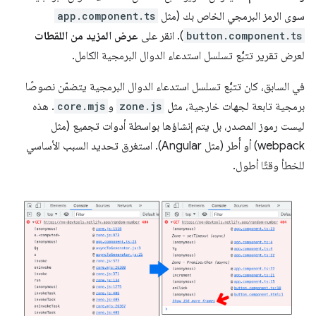
سوى الرمز البرمجي الخاص بك (مثل
app.component.ts
button.component.ts
). انقر على
عرض المزيد من اللقطات
لعرض تقرير تتبُّع تسلسل استدعاء الدوال البرمجية الكامل.
في السابق، كان تتبُّع تسلسل استدعاء الدوال البرمجية يتضمّن نصوصًا
برمجية تابعة لجهات خارجية، مثل
zone.js
و
core.mjs
. هذه
ليست رموز المصدر، بل يتم إنشاؤها بواسطة أدوات تجميع (مثل
webpack) أو أُطر (مثل Angular). استغرق تحديد السبب الأساسي
للخطأ وقتًا أطول.