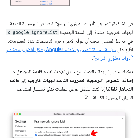
في الخلفية، تتجاهل "أدوات مطوّري البرامج" النصوص البرمجية التابعة
لجهات خارجية استنادًا إلى السمة الجديدة
x_google_ignoreList
في خرائط المصدر. يجب أن توفّر الأُطر وحزم التطبيقات هذه المعلومات.
اطّلِع على
دراسة الحالة: تصحيح أخطاء Angular بشكل أفضل باستخدام
"أدوات مطوّري البرامج"
.
يمكنك اختياريًا إيقاف الإعداد من خلال
الإعدادات
>
قائمة التجاهل
>
إضافة النصوص البرمجية المعروفة التابعة لجهات خارجية إلى قائمة
التجاهل تلقائيًا
إذا كنت تفضّل عرض عمليات تتبُّع تسلسل استدعاء
الدوال البرمجية الكاملة دائمًا.