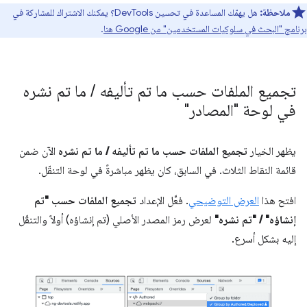
ملاحظة:
هل يهمّك المساعدة في تحسين DevTools؟ يمكنك الاشتراك للمشاركة في
برنامج "البحث في سلوكيات المستخدمين" من Google هنا
.
تجميع الملفات حسب ما تم تأليفه
/
ما تم نشره
في لوحة "المصادر"
يظهر الخيار
تجميع الملفات حسب ما تم تأليفه / ما تم نشره
الآن ضمن
قائمة النقاط الثلاث. في السابق، كان يظهر مباشرةً في لوحة التنقّل.
افتح هذا
العرض التوضيحي
. فعِّل الإعداد
تجميع الملفات حسب "تم
إنشاؤه" / "تم نشره"
لعرض رمز المصدر الأصلي (تم إنشاؤه) أولاً والتنقّل
إليه بشكل أسرع.