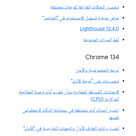
تحسين الحالات الفارغة للوحات مختلفة
عرض شجرة تسهيل الاستخدام في "العناصر"
‫Lighthouse 12.4.0
أهمّ الميزات المتنوعة
‫Chrome 134
لوحة الخصوصية والأمان
تحسينات على "لوحة الأداء"
الإعدادات المُسبقة للمعايرة بشأن تقييد أداء وحدة المعالجة
المركزية (CPU)
اختيار أحداث أداء مختلفة في محادثة الذكاء الاصطناعي
نفسها
تمييز بيانات الطرف الأول والجهات الخارجية في "الأداء"