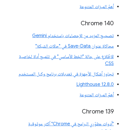
أهمّ الميزات المتنوعة
Chrome 140
تصحيح المزيد من الإحصاءات باستخدام Gemini
محاكاة عنوان Save-Data في "حالات الشبكة"
الاطّلاع على حالة "الخط الأساسي" في تلميح أداة لخاصية
CSS
تجاوز أشكال الأجهزة في تعديلات برنامج وكيل المستخدم
‫Lighthouse 12.8.0
أهمّ الميزات المتنوعة
‫Chrome 139
"أدوات مطوّري البرامج في Chrome" أكثر موثوقية