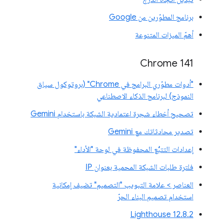
برنامج المطوّرين من Google
أهمّ الميزات المتنوعة
‫Chrome 141
"أدوات مطوّري البرامج في Chrome" (بروتوكول سياق
النموذج) لبرنامج الذكاء الاصطناعي
تصحيح أخطاء شجرة اعتمادية الشبكة باستخدام Gemini
تصدير محادثاتك مع Gemini
إعدادات التتبُّع المحفوظة في لوحة "الأداء"
فلترة طلبات الشبكة المحمية بعنوان IP
العناصر > علامة التبويب "التصميم" تضيف إمكانية
استخدام تصميم البناء الحرّ
‫Lighthouse 12.8.2