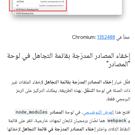
خطأ في Chromium:
1352488
إخفاء المصادر المدرَجة بقائمة التجاهل في لوحة
"المصادر"
فعِّل خيار
إخفاء المصادر المدرَجة بقائمة التجاهل
لإخفاء الملفات غير
ذات الصلة في لوحة
التنقّل
. بهذه الطريقة، يمكنك التركيز على الرمز
البرمجي فقط.
افتح هذا
العرض التوضيحي
. في لوحة
المصادر
node_modules
و
webpack
هما نصّان برمجيان تابعان لجهات خارجية. انقر على قائمة
النقاط الثلاث واختَر
إخفاء المصادر المدرَجة في قائمة التجاهل
لإخفائها