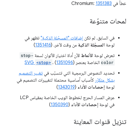
خطأ في Chromium:
1351383
لمحات متنوّعة
في السابق، لم تكن
إضافات "المسجّلة الذكية"
تظهر في
لوحة
المسجّلة الذكية
من وقت لآخر. (
1351416
)
تعرض لوحة
الأنماط
الآن أداة اختيار الألوان لسمة
stop-
color
الخاصة بعنصر
)
1351096
. (
<stop>
SVG
تحديد النصوص البرمجية التي تتسبّب في
تغيير التصميم
بشكل متكرّر
كأسباب أساسية محتملة لتغييرات التصميم في
لوحة
إحصاءات الأداء
(
1343019
)
عرض المسار الحرج لخطوط الويب الخاصة بمقياس LCP
في لوحة
إحصاءات الأداء
(
1350390
)
تنزيل قنوات المعاينة