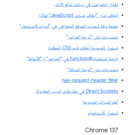
تقليل الضوضاء في بيانات تتبُّع الأداء
إيقاف خيار "إيقاف عينات JavaScript" نهائيًا
مَعلمة دقة تحديد الموقع الجغرافي في "أدوات الاستشعار"
تحسينات على "لوحة العناصر"
تسهيل تصحيح أخطاء قيم CSS المعقّدة
إتاحة استخدام@function في "العناصر" > "الأنماط"
تحسينات على "لوحة الشبكة"
has-request-header filter
Direct Sockets في تطبيقات الويب المعزولة
أهمّ الميزات المتنوعة
تسهيل الاستخدام
‫Chrome 137