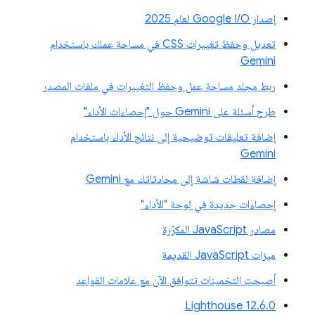
إصدار Google I/O لعام 2025
تعديل وحفظ تغييرات CSS في مساحة عملك باستخدام
Gemini
ربط مجلد مساحة عمل وحفظ التغييرات في ملفات المصدر
طرح أسئلة على Gemini حول "إحصاءات الأداء"
إضافة تعليقات توضيحية إلى نتائج الأداء باستخدام
Gemini
إضافة لقطات شاشة إلى محادثاتك مع Gemini
إحصاءات جديدة في لوحة "الأداء"
مصادر JavaScript المكرّرة
ميزات JavaScript القديمة
أصبحت التخمينات تتوافق الآن مع علامات القواعد
‫Lighthouse 12.6.0