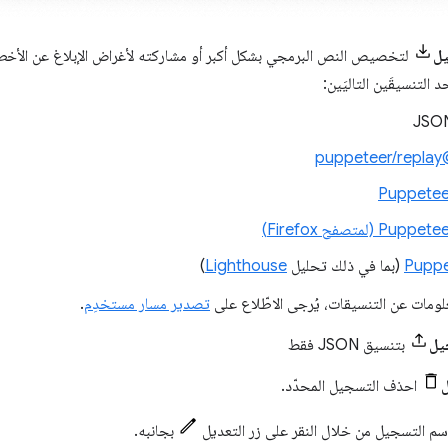
ل
لتخصيص النص البرمجي بشكل أكبر أو مشاركته لأغراض الإبلاغ عن الأخط
 التنسيقَين التاليَين:
@puppet
Puppetee
Puppet (لمتصفح Firefox)
Puppe
(بما في ذلك تحليل
Lighthouse
)
لومات عن التنسيقات، يُرجى الاطّلاع على
تصدير مسار مستخدِم
.
يل
بتنسيق JSON فقط
احذف التسجيل المحدّد.
سم التسجيل من خلال النقر على زر التعديل
بجانبه.