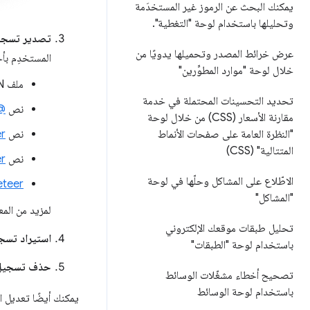
يمكنك البحث عن الرموز غير المستخدَمة
وتحليلها باستخدام لوحة "التغطية"
.
تصدير تسجي
عرض خرائط المصدر وتحميلها يدويًا من
المستخدِم بأحد
خلال لوحة "موارد المطوِّرين"
ملف JSON
تحديد التحسينات المحتملة في خدمة
نص
eer/replay
مقارنة الأسعار (CSS) من خلال لوحة
نص
r
"النظرة العامة على صفحات الأنماط
المتتالية" (CSS)
نص
eer
الاطّلاع على المشاكل وحلّها في لوحة
teer
"المشاكل"
لمزيد من المع
تحليل طبقات موقعك الإلكتروني
استيراد تسج
باستخدام لوحة "الطبقات"
حذف تسجيل
تصحيح أخطاء مشغّلات الوسائط
باستخدام لوحة الوسائط
يمكنك أيضًا تعديل ا