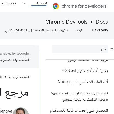
المستندات
دراسات الحال
نظرة عامة
تحليل أداء وقت التشغيل
Chrome DevTools
Docs
DevTools
البدء
تطبيقات المساعدة المستندة إلى الذكاء الاصطناعي
إضافة تعليقات توضيحية إلى نتائج
الأداء ومشاركتها
مرجع الميزات
مرجع حدث المخطط الزمني
المفضّلة، وقد تتضمّن ب
تحليل أداء أداة اختيار لغة CSS
الصفحة الرئيسية
cs
أداء الملف الشخصي على Node
js
.
مرجع ا
تخصيص بيانات الأداء باستخدام واجهة
برمجة التطبيقات القابلة للتوسّع
الحصول على إحصاءات قابلة للاستخدام
lianova