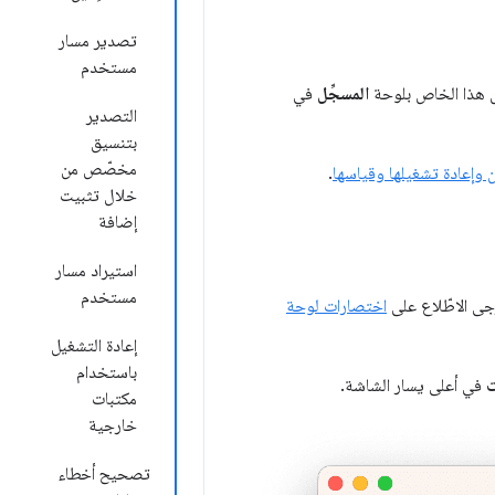
تصدير مسار
مستخدم
ل هذا الخاص بلوحة
المسجِّل
في
التصدير
بتنسيق
مخصّص من
وإعادة تشغيلها وقياسها
.
خلال تثبيت
إضافة
استيراد مسار
مستخدم
جى الاطّلاع على
اختصارات لوحة
إعادة التشغيل
باستخدام
ت
في أعلى يسار الشاشة.
مكتبات
خارجية
تصحيح أخطاء