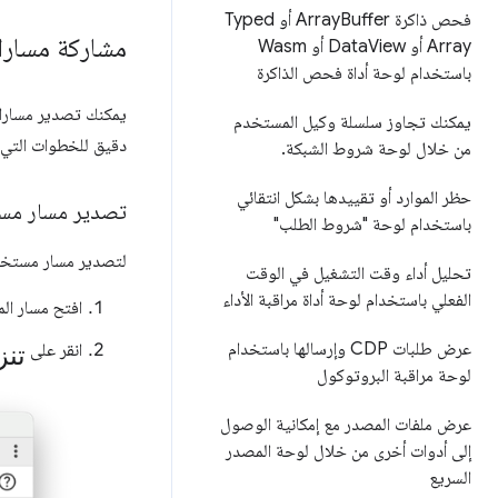
فحص ذاكرة Array
Buffer أو Typed
مشاركة مسارا
Array أو Data
View أو Wasm
باستخدام لوحة أداة فحص الذاكرة
يمكنك تصدير مسارات 
يمكنك تجاوز سلسلة وكيل المستخدم
دقيق للخطوات التي 
من خلال لوحة شروط الشبكة
.
حظر الموارد أو تقييدها بشكل انتقائي
تصدير مسار مس
باستخدام لوحة "شروط الطلب"
لتصدير مسار مستخدم،
تحليل أداء وقت التشغيل في الوقت
الفعلي باستخدام لوحة أداة مراقبة الأداء
افتح مسار ال
تنز
عرض طلبات CDP وإرسالها باستخدام
انقر على
لوحة مراقبة البروتوكول
عرض ملفات المصدر مع إمكانية الوصول
إلى أدوات أخرى من خلال لوحة المصدر
السريع