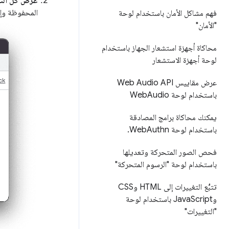
عرض كل الت
المحفوظة وإد
فهم مشاكل الأمان باستخدام لوحة
"الأمان"
محاكاة أجهزة استشعار الجهاز باستخدام
لوحة أجهزة الاستشعار
عرض مقاييس Web Audio API
باستخدام لوحة Web
Audio
يمكنك محاكاة برامج المصادقة
باستخدام لوحة Web
Authn
.
فحص الصور المتحركة وتعديلها
باستخدام لوحة "الرسوم المتحركة"
تتبُّع التغييرات إلى HTML وCSS
وJava
Script باستخدام لوحة
"التغييرات"