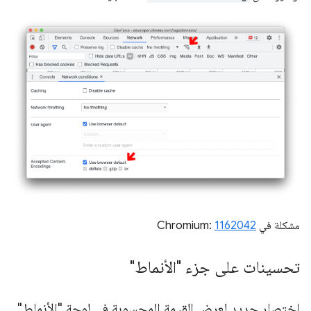
مشكلة في Chromium:
1162042
تحسينات على جزء "الأنماط"
اختصار جديد لعرض القيمة المحسوبة في لوحة "الأنماط"