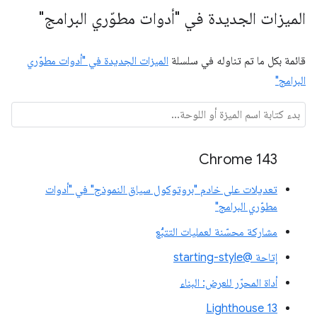
الميزات الجديدة في "أدوات مطوّري البرامج"
قائمة بكل ما تم تناوله في سلسلة
الميزات الجديدة في "أدوات مطوّري
البرامج"
Chrome 143
تعديلات على خادم "بروتوكول سياق النموذج" في "أدوات
مطوّري البرامج"
مشاركة محسّنة لعمليات التتبُّع
إتاحة @starting-style
أداة المحرّر للعرض: البناء
Lighthouse 13