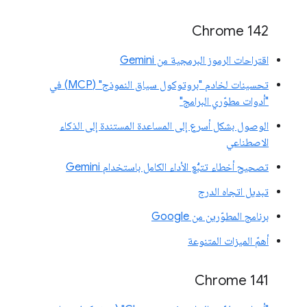
Chrome 142
اقتراحات الرموز البرمجية من Gemini
تحسينات لخادم "بروتوكول سياق النموذج" (MCP) في
"أدوات مطوّري البرامج"
الوصول بشكل أسرع إلى المساعدة المستندة إلى الذكاء
الاصطناعي
تصحيح أخطاء تتبُّع الأداء الكامل باستخدام Gemini
تبديل اتجاه الدرج
برنامج المطوّرين من Google
أهمّ الميزات المتنوعة
‫Chrome 141