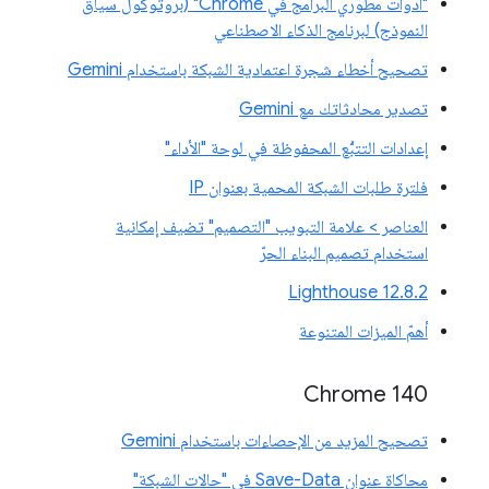
"أدوات مطوّري البرامج في Chrome" (بروتوكول سياق
النموذج) لبرنامج الذكاء الاصطناعي
تصحيح أخطاء شجرة اعتمادية الشبكة باستخدام Gemini
تصدير محادثاتك مع Gemini
إعدادات التتبُّع المحفوظة في لوحة "الأداء"
فلترة طلبات الشبكة المحمية بعنوان IP
العناصر > علامة التبويب "التصميم" تضيف إمكانية
استخدام تصميم البناء الحرّ
‫Lighthouse 12.8.2
أهمّ الميزات المتنوعة
Chrome 140
تصحيح المزيد من الإحصاءات باستخدام Gemini
محاكاة عنوان Save-Data في "حالات الشبكة"