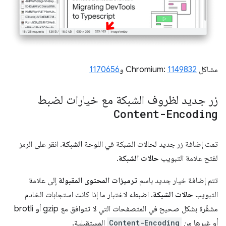
مشاكل Chromium:
1149832
و
1170656
زر جديد لظروف الشبكة مع خيارات لضبط
Content-Encoding
تمت إضافة زر جديد لحالات الشبكة في اللوحة
الشبكة
. انقر على الرمز
لفتح علامة التبويب
حالات الشبكة
.
تتم إضافة خيار جديد باسم
ترميزات المحتوى المقبولة
إلى علامة
التبويب
حالات الشبكة
. اضبطه لاختبار ما إذا كانت استجابات الخادم
مشفّرة بشكل صحيح في المتصفحات التي لا تتوافق مع gzip أو brotli
أو غيرها من
Content-Encoding
المستقبلية.