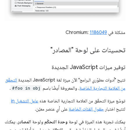
مشكلة في Chromium:
1186049
تحسينات على لوحة "المصادر"
توفير ميزات Java
Script الجديدة
تتيح "أدوات مطوّري البرامج" الآن ميزة لغة JavaScript الجديدة
التحقّق
من العلامة التجارية الخاصة
، والمعروفة أيضًا باسم
#foo in obj
.
توسّع ميزة التحقّق من العلامة التجارية الخاصة هذه
عامل التشغيل in
لتتيح اختبار
حقول الفئات الخاصة
على أي عنصر معيّن.
يمكنك تجربة هذه الميزة في لوحة
وحدة التحكّم
ولوحة
المصادر
. يمكنك
أيضًا فحص الحقول الخاصّة في قسم
النطاق
ضمن لوحة
أداة تصحيح