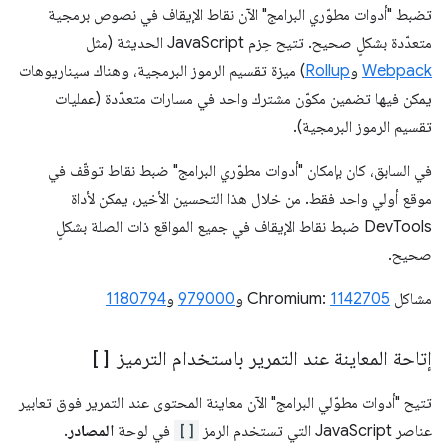
تضبط "أدوات مطوّري البرامج" الآن نقاط الإيقاف في نصوص برمجية
متعدّدة بشكلٍ صحيح. تتيح حِزم JavaScript الحديثة (مثل
Webpack
و
Rollup
) ميزة تقسيم الرموز البرمجية، وهناك سيناريوهات
يمكن فيها تضمين مكوّن مشترك واحد في مسارات متعدّدة (عمليات
تقسيم الرموز البرمجية).
في السابق، كان بإمكان "أدوات مطوّري البرامج" ضبط نقاط توقّف في
موقع أولي واحد فقط. من خلال هذا التحسين الأخير، يمكن لأداة
DevTools ضبط نقاط الإيقاف في جميع المواقع ذات الصلة بشكلٍ
صحيح.
مشاكل Chromium:
1142705
و
979000
و
1180794
إتاحة المعاينة عند التمرير باستخدام الترميز
[]
تتيح "أدوات مطوّلي البرامج" الآن معاينة المحتوى عند التمرير فوق تعابير
عناصر JavaScript التي تستخدم الرمز
[]
في لوحة
المصادر
.