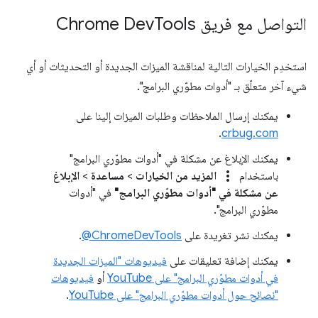
التواصل مع فريق Chrome Dev
Tools
استخدِم الخيارات التالية لمناقشة الميزات الجديدة أو التحديثات أو أي
شيء آخر متعلّق بـ "أدوات مطوّري البرامج".
يمكنك إرسال الملاحظات وطلبات الميزات إلينا على
.
crbug.com
يمكنك الإبلاغ عن مشكلة في "أدوات مطوّري البرامج"
more_vert
باستخدام
المزيد من الخيارات
>
مساعدة
>
الإبلاغ
عن مشكلة في "أدوات مطوّري البرامج"
في "أدوات
مطوّري البرامج".
يمكنك نشر تغريدة على
‎@ChromeDevTools
.
يمكنك إضافة تعليقات على
فيديوهات "الميزات الجديدة
في أدوات مطوّري البرامج" على YouTube
أو
فيديوهات
"نصائح حول أدوات مطوّري البرامج" على YouTube
.