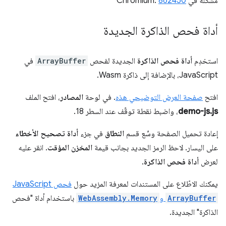
مشكلة في Chromium:
862450
أداة فحص الذاكرة الجديدة
استخدِم
أداة فحص الذاكرة
الجديدة لفحص
ArrayBuffer
في
JavaScript، بالإضافة إلى ذاكرة Wasm.
افتح
صفحة العرض التوضيحي هذه
. في لوحة
المصادر
، افتح الملف
demo-js.js
، واضبط نقطة توقّف عند السطر 18.
إعادة تحميل الصفحة وسِّع قسم
النطاق
في جزء
أداة تصحيح الأخطاء
على اليسار. لاحظ الرمز الجديد بجانب قيمة
المخزن المؤقت
. انقر عليه
لعرض
أداة فحص الذاكرة
.
يمكنك الاطّلاع على المستندات لمعرفة المزيد حول
فحص JavaScript
ArrayBuffer
و
WebAssembly.Memory
باستخدام أداة "فحص
الذاكرة" الجديدة.