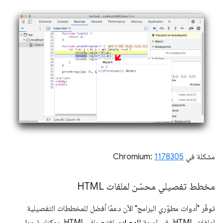
مشكلة في Chromium:
1178305
مخطط تفصيلي محسّن لملفات HTML
توفّر "أدوات مطوّري البرامج" الآن دعمًا أفضل للمخططات التفصيلية
لملفات HTML. في لوحة
المصادر
، افتح ملف HTML. يمكنك تبديل