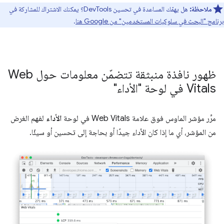
ملاحظة:
هل يهمّك المساعدة في تحسين DevTools؟ يمكنك الاشتراك للمشاركة في
برنامج "البحث في سلوكيات المستخدمين" من Google هنا
.
ظهور نافذة منبثقة تتضمّن معلومات حول Web
Vitals في لوحة "الأداء"
مرِّر مؤشر الماوس فوق علامة Web Vitals في لوحة
الأداء
لفهم الغرض
من المؤشر، أي ما إذا كان الأداء جيدًا أو بحاجة إلى تحسين أو سيئًا.