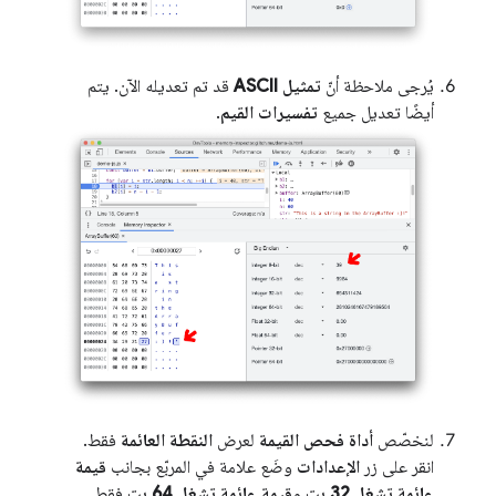
يُرجى ملاحظة أنّ
تمثيل ASCII
قد تم تعديله الآن. يتم
أيضًا تعديل جميع
تفسيرات القيم
.
لنخصّص
أداة فحص القيمة
لعرض
النقطة العائمة
فقط.
انقر على زر
الإعدادات
وضَع علامة في المربّع بجانب
قيمة
عائمة تشغل 32 بت
و
قيمة عائمة تشغل 64 بت
فقط.