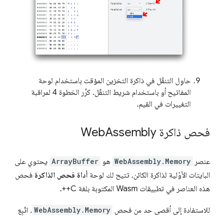
حاوِل التنقّل في ذاكرة التخزين المؤقت باستخدام لوحة
المفاتيح أو باستخدام شريط التنقّل. كرِّر الخطوة 4 لمراقبة
التغييرات في القيم.
فحص ذاكرة Web
Assembly
عنصر
WebAssembly.Memory
هو
ArrayBuffer
يحتوي على
البايتات الأوّلية لذاكرة الكائن. تتيح لك لوحة
أداة فحص الذاكرة
فحص
هذه العناصر في تطبيقات Wasm المكتوبة بلغة C++.
للاستفادة إلى أقصى حد من فحص
WebAssembly.Memory
، اتّبِع