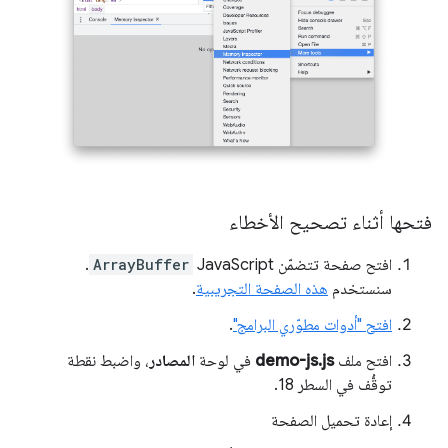
فتحها أثناء تصحيح الأخطاء
افتح صفحة تتضمّن JavaScript
ArrayBuffer
.
سنستخدم
هذه الصفحة التجريبية
.
افتح "أدوات مطوّري البرامج"
.
افتح ملف
demo-js.js
في لوحة
المصادر
، واضبط نقطة
توقُّف في السطر 18.
إعادة تحميل الصفحة