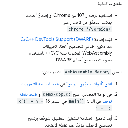
الخطوات التالية:
استخدِم الإصدار 107 من Chrome أو إصدارًا أحدث.
يمكنك التحقّق من الإصدار على
.
chrome://version/
ثبِّت إضافة
C/C++ DevTools Support (DWARF)
.
هذا مكوّن إضافي لتصحيح أخطاء تطبيقات
WebAssembly المكتوبة بلغة C/C++ باستخدام
معلومات تصحيح أخطاء DWARF.
لفحص
WebAssembly.Memory
لعنصر معيّن:
افتح "أدوات مطوّري البرامج"
في
هذه الصفحة التجريبية
.
في لوحة
المصادر
، افتح
demo-cpp.cc
و
اضبط نقطة
توقف
في الدالة
main()
في السطر 15:
x[i] = n -
.
i - 1;
أعِد تحميل الصفحة لتشغيل التطبيق. يتوقّف برنامج
تصحيح الأخطاء مؤقتًا عند نقطة الإيقاف.