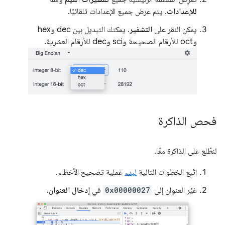
للإعدادات
. يتم عرض جميع الإعدادات تلقائيًا.
يمكن النقر على
التشفير
. يمكنك التبديل بين dec وhex
وoct للأرقام الصحيحة وsci وdec للأرقام العشرية.
فحص الذاكرة
لنطّلِع على الذاكرة معًا.
اتّبِع الخطوات التالية
لبدء
عملية تصحيح الأخطاء.
غيِّر العنوان إلى
0x00000027
في
إدخال العنوان
.