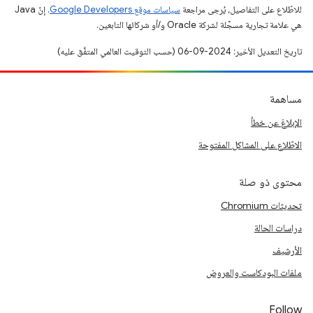
للاطّلاع على التفاصيل، يُرجى مراجعة
سياسات موقع Google Developers‏
. إنّ Java
هي علامة تجارية مسجَّلة لشركة Oracle و/أو شركائها التابعين.
تاريخ التعديل الأخير: 2024-09-06 (حسب التوقيت العالمي المتفَّق عليه)
مساهمة
الإبلاغ عن خطأ
الاطّلاع على المشاكل المفتوحة
محتوى ذو صلة
تحديثات Chromium
دراسات الحالة
الأرشيف
ملفات البودكاست والعروض
Follow