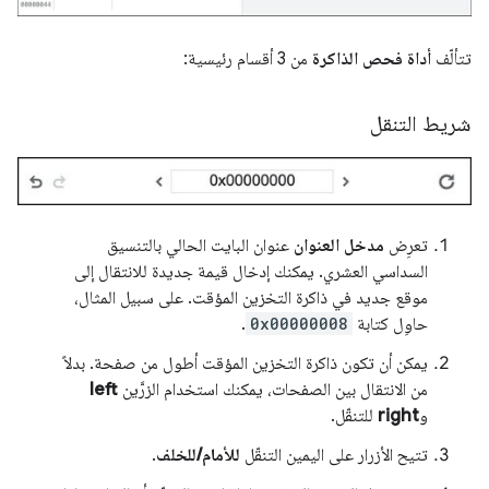
تتألّف
أداة فحص الذاكرة
من 3 أقسام رئيسية:
شريط التنقل
تعرِض
مدخل العنوان
عنوان البايت الحالي بالتنسيق
السداسي العشري. يمكنك إدخال قيمة جديدة للانتقال إلى
موقع جديد في ذاكرة التخزين المؤقت. على سبيل المثال،
حاوِل كتابة
0x00000008
.
يمكن أن تكون ذاكرة التخزين المؤقت أطول من صفحة. بدلاً
من الانتقال بين الصفحات، يمكنك استخدام الزرَّين
left
و
right
للتنقّل.
تتيح الأزرار على اليمين التنقّل
للأمام/للخلف
.