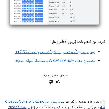
لمزيد من المعلومات، يُرجى الاطّلاع على:
توسيع نطاق "أداة فحص الذاكرة" لتصحيح أخطاء C/C++
تصحيح أخطاء WebAssembly باستخدام أدوات حديثة
هل كان المحتوى مفيدًا؟
إنّ محتوى هذه الصفحة مرخّص بموجب
ترخيص Creative Commons Attribution
4.0‏
ما لم يُنصّ على خلاف ذلك، ونماذج الرموز مرخّصة بموجب
ترخيص Apache 2.0‏
.