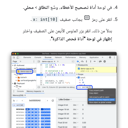
في لوحة
أداة تصحيح الأخطاء
، وسِّع
النطاق
>
محلي
.
انقر على رمز
بجانب صفيف
x: int[10]
.
بدلاً من ذلك، انقر بزر الماوس الأيمن على الصفيف واختَر
إظهار في لوحة "أداة فحص الذاكرة"
.