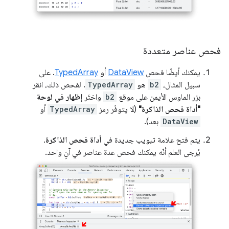
فحص عناصر متعددة
يمكنك أيضًا فحص
DataView
أو
TypedArray
. على
سبيل المثال،
b2
هو
TypedArray
. لفحص ذلك، انقر
بزر الماوس الأيمن على موقع
b2
واختَر
إظهار في لوحة
"أداة فحص الذاكرة"
(لا يتوفّر رمز
TypedArray
أو
DataView
بعد).
يتم فتح علامة تبويب جديدة في
أداة فحص الذاكرة
.
يُرجى العلم أنّه يمكنك فحص عدة عناصر في آنٍ واحد.