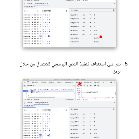
انقر على
استئناف تنفيذ النص البرمجي
للانتقال من خلال
الرمز.