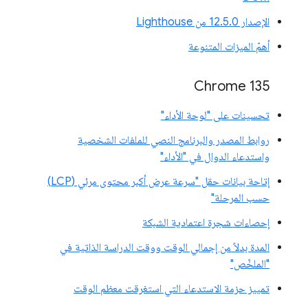
الإصدار 12.5.0 من Lighthouse
أهمّ الميزات المتنوعة
Chrome 135
تحسينات على "لوحة الأداء"
روابط المصدر والبرنامج النصي للملفات الشخصية
واستدعاء الدوال في "الأداء"
إتاحة بيانات حقل "سرعة عرض أكبر محتوى مرئي (LCP)
حسب المرحلة"
إحصاءات شجرة اعتمادية الشبكة
المدة بدلاً من إجمالي الوقت ووقت الدراسة الذاتية في
"الملخّص"
تمييز حزمة الاستدعاء التي استغرقت معظم الوقت