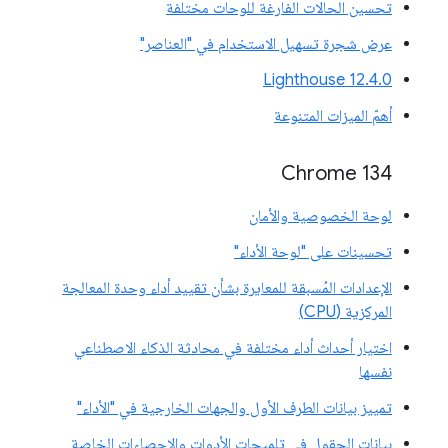
تحسين الحالات الفارغة للوحات مختلفة
عرض شجرة تسهيل الاستخدام في "العناصر"
‫Lighthouse 12.4.0
أهمّ الميزات المتنوعة
‫Chrome 134
لوحة الخصوصية والأمان
تحسينات على "لوحة الأداء"
الإعدادات المُسبقة للمعايرة بشأن تقييد أداء وحدة المعالجة
المركزية (CPU)
اختيار أحداث أداء مختلفة في محادثة الذكاء الاصطناعي
نفسها
تمييز بيانات الطرف الأول والجهات الخارجية في "الأداء"
بيانات الحقول في تلميحات الأدوات والإحصاءات الخاصة