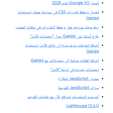
إصدار Google I/O لعام 2025
تعديل وحفظ تغييرات CSS في مساحة عملك باستخدام
Gemini
ربط مجلد مساحة عمل وحفظ التغييرات في ملفات المصدر
طرح أسئلة على Gemini حول "إحصاءات الأداء"
إضافة تعليقات توضيحية إلى نتائج الأداء باستخدام
Gemini
إضافة لقطات شاشة إلى محادثاتك مع Gemini
إحصاءات جديدة في لوحة "الأداء"
مصادر JavaScript المكرّرة
ميزات JavaScript القديمة
أصبحت التخمينات تتوافق الآن مع علامات القواعد
‫Lighthouse 12.6.0