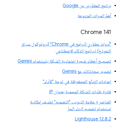
برنامج المطوّرين من Google
أهمّ الميزات المتنوعة
‫Chrome 141
"أدوات مطوّري البرامج في Chrome" (بروتوكول سياق
النموذج) لبرنامج الذكاء الاصطناعي
تصحيح أخطاء شجرة اعتمادية الشبكة باستخدام Gemini
تصدير محادثاتك مع Gemini
إعدادات التتبُّع المحفوظة في لوحة "الأداء"
فلترة طلبات الشبكة المحمية بعنوان IP
العناصر > علامة التبويب "التصميم" تضيف إمكانية
استخدام تصميم البناء الحرّ
‫Lighthouse 12.8.2