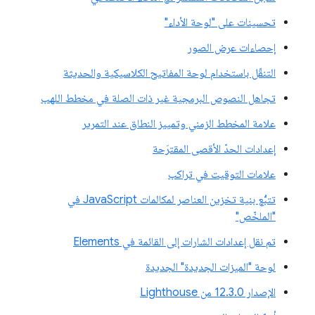
تحسينات على "لوحة الأداء"
إحصاءات عرض الصور
التنقّل باستخدام لوحة المفاتيح الكلاسيكية والحديثة
تجاهل النصوص البرمجية غير ذات الصلة في مخطط اللهب
علامة المخطط الزمني وتمييز النطاق عند التمرير
إعدادات الحدّ الأقصى المقترَحة
علامات التوقيت في تراكب
تتبُّع بنية تخزين العناصر لمكالمات JavaScript في
"الملخّص"
تم نقل إعدادات الشارات إلى القائمة في Elements
لوحة "الميزات الجديدة" الجديدة
الإصدار 12.3.0 من Lighthouse