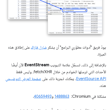
يودّ فريق "أدوات مطوّري البرامج" أن يشكر
شارل فازاك
على إطلاق هذه
الميزة.
بالإضافة إلى ذلك، تسجّل علامة التبويب
EventStream
الآن أيضًا
الأحداث التي ترسلها الخوادم من خلال fetch/XHR، وليس فقط
EventSource API
. يمكنك تجربة ذلك على
صفحة العرض التوضيحي
هذه.
مشكلة في Chromium: ‏
1488863
و
40659493
.