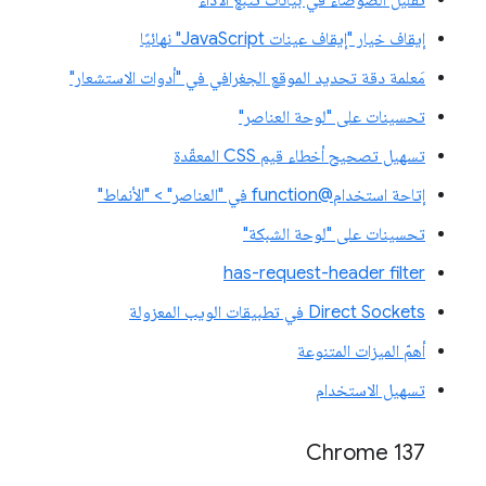
إيقاف خيار "إيقاف عينات JavaScript" نهائيًا
مَعلمة دقة تحديد الموقع الجغرافي في "أدوات الاستشعار"
تحسينات على "لوحة العناصر"
تسهيل تصحيح أخطاء قيم CSS المعقّدة
إتاحة استخدام@function في "العناصر" > "الأنماط"
تحسينات على "لوحة الشبكة"
has-request-header filter
Direct Sockets في تطبيقات الويب المعزولة
أهمّ الميزات المتنوعة
تسهيل الاستخدام
‫Chrome 137