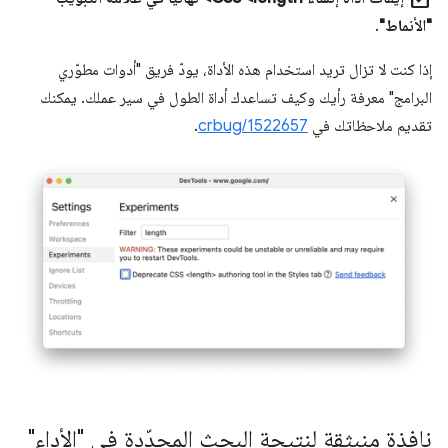
"الأنماط"
.
إذا كنت لا تزال تريد استخدام هذه الأداة، يودّ فريق "أدوات مطوّري
البرامج" معرفة رأيك وكيف تساعدك أداة الطول في سير عملك. يمكنك
تقديم ملاحظاتك في
crbug/1522657
.
نافذة منبثقة لنتيجة البحث المحدّدة في "الأداء"