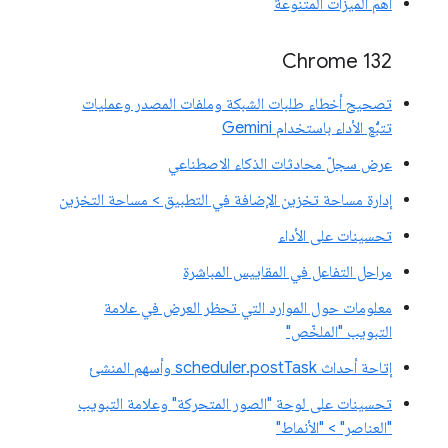
أهمّ الميزات المتنوعة
Chrome 132
تصحيح أخطاء طلبات الشبكة وملفات المصدر وعمليات
تتبُّع الأداء باستخدام Gemini
عرض سجلّ محادثات الذكاء الاصطناعي
إدارة مساحة تخزين الإضافة في التطبيق > مساحة التخزين
تحسينات على الأداء
مراحل التفاعل في المقاييس المباشرة
معلومات حول الموارد التي تحظر العرض في علامة
التبويب "الملخّص"
إتاحة أحداث scheduler.postTask وأسهم المنشئ
تحسينات على لوحة "الصور المتحركة" وعلامة التبويب
"العناصر" > "الأنماط"