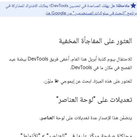
ملاحظة:
هل يهمّك المساعدة في تحسين DevTools؟ يمكنك الاشتراك للمشاركة في
برنامج "البحث في سلوكيات المستخدمين" من Google هنا
.
العثور على المفاجأة المخفية
للاحتفال بيوم كذبة أبريل هذا العام، أخفى فريق DevTools بيضة عيد
الفصح في مكان ما في DevTools.
للعثور على هذه الميزة، ابحث عن إيموجي 💫 ملوّن.
تعديلات على "لوحة العناصر"
يتضمّن هذا الإصدار عدة تعديلات على لوحة
العناصر
.
محاكاة صفحة مركّز عليها في "العناصر" > "الأنماط"