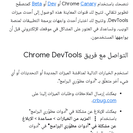
ننصحك باستخدام Chrome
Canary
أو
Dev
أو
Beta
كمتصفّح
تطوير تلقائي. تتيح لك قنوات المعاينة هذه الوصول إلى أحدث ميزات
DevTools، وتتيح لك اختبار أحدث واجهات برمجة التطبيقات لمنصة
الويب، وتساعدك في العثور على المشاكل في موقعك الإلكتروني قبل أن
يواجهها المستخدمون.
التواصل مع فريق Chrome Dev
Tools
استخدِم الخيارات التالية لمناقشة الميزات الجديدة أو التحديثات أو أي
شيء آخر متعلّق بـ "أدوات مطوّري البرامج".
يمكنك إرسال الملاحظات وطلبات الميزات إلينا على
.
crbug.com
يمكنك الإبلاغ عن مشكلة في "أدوات مطوّري البرامج"
more_vert
باستخدام
المزيد من الخيارات
>
مساعدة
>
الإبلاغ
عن مشكلة في "أدوات مطوّري البرامج"
في "أدوات
مطوّري البرامج".