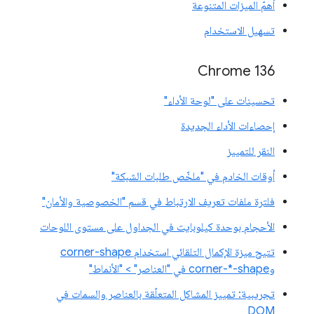
أهمّ الميزات المتنوعة
تسهيل الاستخدام
Chrome 136
تحسينات على "لوحة الأداء"
إحصاءات الأداء الجديدة
النقر للتمييز
أوقات الخادم في "ملخّص طلبات الشبكة"
فلترة ملفات تعريف الارتباط في قسم "الخصوصية والأمان"
الأحجام بوحدة كيلوبايت في الجداول على مستوى اللوحات
تتيح ميزة الإكمال التلقائي استخدام corner-shape
وcorner-*-shape في "العناصر" > "الأنماط"
تجريبية: تمييز المشاكل المتعلّقة بالعناصر والسمات في
DOM