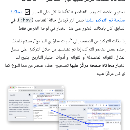
check_box
تحتوي علامة التبويب
العناصر
>
الأنماط
الآن على الخيار
محاكاة
صفحة تم التركيز عليها
ضمن الزر
تبديل حالة العناصر
(
:hov
). في
السابق، كان بإمكانك العثور على هذا الخيار في لوحة
العرض
فقط.
إذا بدّلت التركيز من الصفحة إلى "أدوات مطوّري البرامج"، سيتم تلقائيًا
إخفاء بعض عناصر التراكب إذا تم تشغيلها من خلال التركيز. على سبيل
المثال، القوائم المنسدلة أو القوائم أو أدوات اختيار التاريخ. يتيح لك
الخيار
محاكاة صفحة مركَّز عليها
تصحيح أخطاء عنصر من هذا النوع كما
لو كان مركَّزًا عليه.