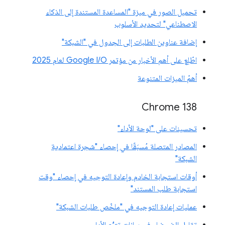
تحميل الصور في ميزة "المساعدة المستندة إلى الذكاء
الاصطناعي" لتحديد الأسلوب
إضافة عناوين الطلبات إلى الجدول في "الشبكة"
اطّلِع على أهم الأخبار من مؤتمر Google I/O لعام 2025
أهمّ الميزات المتنوعة
‫Chrome 138
تحسينات على "لوحة الأداء"
المصادر المتصلة مُسبَقًا في إحصاء "شجرة اعتمادية
الشبكة"
أوقات استجابة الخادم وإعادة التوجيه في إحصاء "وقت
استجابة طلب المستند"
عمليات إعادة التوجيه في "ملخّص طلبات الشبكة"
تقليل الضوضاء في بيانات تتبُّع الأداء