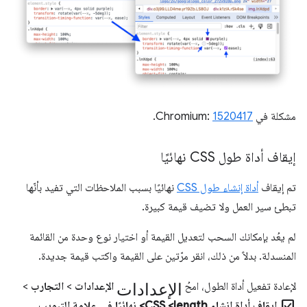
مشكلة في Chromium:
1520417
.
إيقاف أداة طول CSS نهائيًا
تم إيقاف
أداة إنشاء طول CSS
نهائيًا بسبب الملاحظات التي تفيد بأنّها
تبطئ سير العمل ولا تضيف قيمة كبيرة.
لم يعُد بإمكانك السحب لتعديل القيمة أو اختيار نوع وحدة من القائمة
المنسدلة. بدلاً من ذلك، انقر مرّتين على القيمة واكتب قيمة جديدة.
الإعدادات
لإعادة تفعيل أداة الطول، امحُ
الإعدادات
>
التجارب
>
check_box
إيقاف أداة إنشاء CSS <length> نهائيًا في علامة التبويب