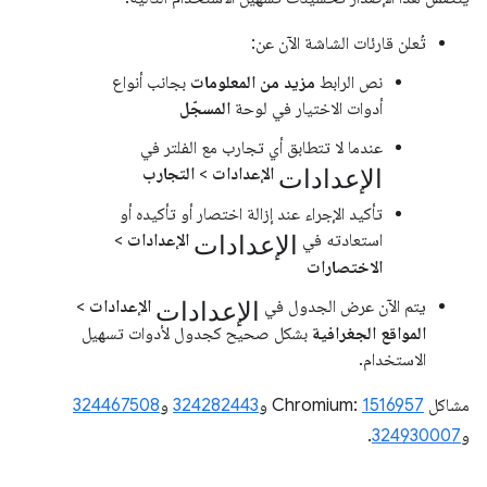
تُعلن قارئات الشاشة الآن عن:
نص الرابط
مزيد من المعلومات
بجانب أنواع
أدوات الاختيار في لوحة
المسجّل
عندما لا تتطابق أي تجارب مع الفلتر في
الإعدادات
الإعدادات
>
التجارب
تأكيد الإجراء عند إزالة اختصار أو تأكيده أو
الإعدادات
استعادته في
الإعدادات
>
الاختصارات
الإعدادات
يتم الآن عرض الجدول في
الإعدادات
>
المواقع الجغرافية
بشكل صحيح كجدول لأدوات تسهيل
الاستخدام.
مشاكل Chromium:
1516957
و
324282443
و
324467508
و
324930007
.