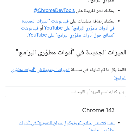
يمكنك نشر تغريدة على
‎@ChromeDevTools
.
يمكنك إضافة تعليقات على
فيديوهات "الميزات الجديدة
في أدوات مطوّري البرامج" على YouTube
أو
فيديوهات
"نصائح حول أدوات مطوّري البرامج" على YouTube
.
الميزات الجديدة في "أدوات مطوّري البرامج"
قائمة بكل ما تم تناوله في سلسلة
الميزات الجديدة في "أدوات مطوّري
البرامج"
Chrome 143
تعديلات على خادم "بروتوكول سياق النموذج" في "أدوات
مطوّري البرامج"