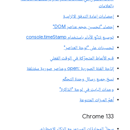
بالعلامات
إحصاءات إعادة التدفق الإلزامية
إحصاء "تحسين حجم عناصر DOM"
توسيع تتبُّع الأداء باستخدام console.timeStamp
تحسينات على "لوحة العناصر"
قيم الأنماط المتحرّكة في الوقت الفعلي
إتاحة الفئة الصورية :open وعناصر صورية مختلفة
نسخ جميع رسائل وحدة التحكّم
وحدات البايت في لوحة "الذاكرة"
أهمّ الميزات المتنوعة
‫Chrome 133
سجلّ المحادثات المستمر مع الذكاء الاصطناعي