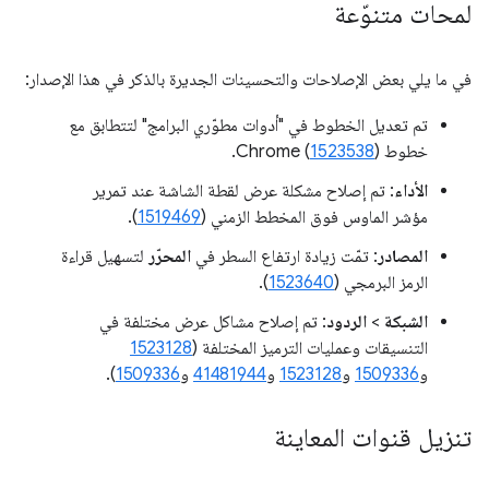
لمحات متنوّعة
في ما يلي بعض الإصلاحات والتحسينات الجديرة بالذكر في هذا الإصدار:
تم تعديل الخطوط في "أدوات مطوّري البرامج" لتتطابق مع
خطوط Chrome (
).
1523538
الأداء
: تم إصلاح مشكلة عرض لقطة الشاشة عند تمرير
مؤشر الماوس فوق المخطط الزمني (
1519469
).
المصادر
: تمّت زيادة ارتفاع السطر في
المحرّر
لتسهيل قراءة
الرمز البرمجي (
1523640
).
الشبكة
>
الردود
: تم إصلاح مشاكل عرض مختلفة في
التنسيقات وعمليات الترميز المختلفة (
1523128
و
1509336
و
1523128
و
41481944
و
1509336
).
تنزيل قنوات المعاينة