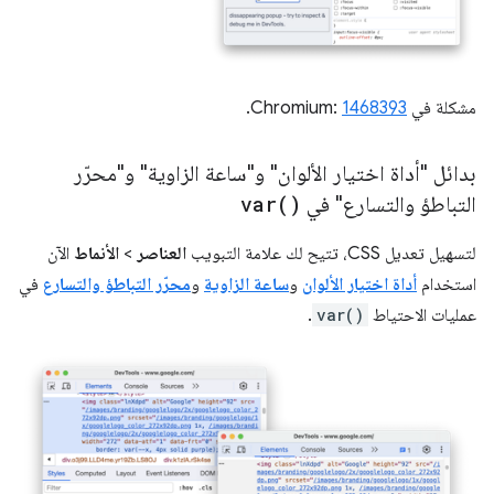
مشكلة في Chromium:
1468393
.
بدائل "أداة اختيار الألوان" و"ساعة الزاوية" و"محرّر
التباطؤ والتسارع" في
)
var(
لتسهيل تعديل CSS، تتيح لك علامة التبويب
العناصر
>
الأنماط
الآن
استخدام
أداة اختيار الألوان
و
ساعة الزاوية
و
محرّر التباطؤ والتسارع
في
عمليات الاحتياط
var()
.