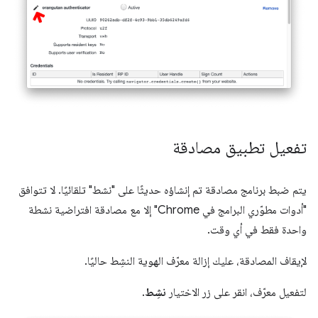
تفعيل تطبيق مصادقة
يتم ضبط برنامج مصادقة تم إنشاؤه حديثًا على "نشط" تلقائيًا. لا تتوافق
"أدوات مطوّري البرامج في Chrome" إلا مع مصادقة افتراضية نشطة
واحدة فقط في أي وقت.
لإيقاف المصادقة، عليك إزالة معرّف الهوية النشِط حاليًا.
لتفعيل معرّف، انقر على زر الاختيار
نشِط
.