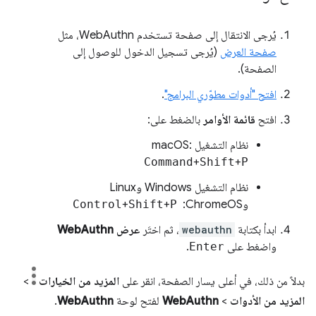
يُرجى الانتقال إلى صفحة تستخدم WebAuthn، مثل
صفحة العرض
(يُرجى تسجيل الدخول للوصول إلى
الصفحة).
افتح "أدوات مطوّري البرامج"
.
افتح
قائمة الأوامر
بالضغط على:
نظام التشغيل macOS:
Command
+
Shift
+
P
نظام التشغيل Windows وLinux
وChromeOS: ‏
P
+
Shift
+
Control
ابدأ بكتابة
webauthn
، ثم اختَر
عرض WebAuthn
واضغط على
Enter
.
بدلاً من ذلك، في أعلى يسار الصفحة، انقر على
المزيد من الخيارات
>
المزيد من الأدوات
>
WebAuthn
لفتح لوحة
WebAuthn
.