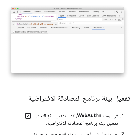
تفعيل بيئة برنامج المصادقة الافتراضية
check_box
في لوحة
WebAuthn
، انقر لتفعيل مربّع الاختيار
تفعيل بيئة برنامج المصادقة الافتراضية
.
بعد تفعيل هذا الخيار، سيظهر قسم
مصادق جديد
.