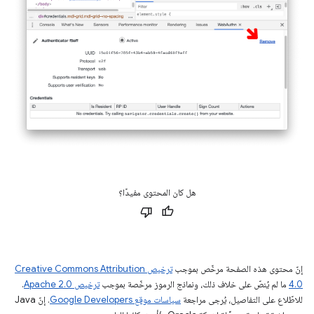
هل كان المحتوى مفيدًا؟
إنّ محتوى هذه الصفحة مرخّص بموجب
ترخيص Creative Commons Attribution
4.0‏
ما لم يُنصّ على خلاف ذلك، ونماذج الرموز مرخّصة بموجب
ترخيص Apache 2.0‏
.
للاطّلاع على التفاصيل، يُرجى مراجعة
سياسات موقع Google Developers‏
. إنّ Java