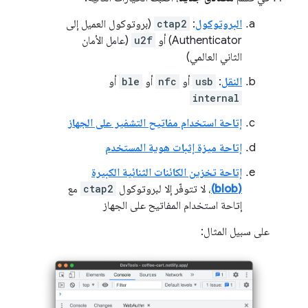
البروتوكول
:
ctap2
(بروتوكول العميل إلى
Authenticator) أو
u2f
(عامل الأمان
الثاني العالمي)
النقل
:
usb
أو
nfc
أو
ble
أو
internal
إتاحة استخدام مفاتيح التشفير على الجهاز
إتاحة ميزة إثبات هوية المستخدم
إتاحة تخزين الكائنات الثنائية الكبيرة
(blob)
، لا تتوفّر إلا لبروتوكول
ctap2
مع
إتاحة استخدام المفاتيح على الجهاز
على سبيل المثال: