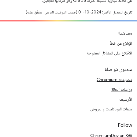
هي علامة تجارية مسجَّلة لشركة Oracle و/أو شركائها التابعين.
تاريخ التعديل الأخير: 2024-10-01 (حسب التوقيت العالمي المتفَّق عليه)
مساهمة
الإبلاغ عن خطأ
الاطّلاع على المشاكل المفتوحة
محتوى ذو صلة
تحديثات Chromium
دراسات الحالة
الأرشيف
ملفات البودكاست والعروض
Follow
@ChromiumDev on X