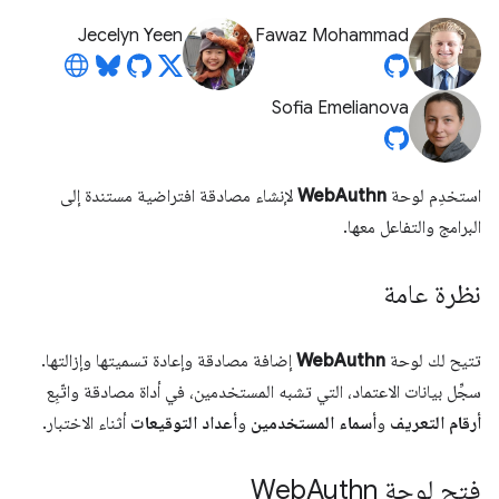
Jecelyn Yeen
Fawaz Mohammad
Sofia Emelianova
استخدِم لوحة
WebAuthn
لإنشاء مصادقة افتراضية مستندة إلى
البرامج والتفاعل معها.
نظرة عامة
تتيح لك لوحة
WebAuthn
إضافة مصادقة وإعادة تسميتها وإزالتها.
سجِّل بيانات الاعتماد، التي تشبه المستخدمين، في أداة مصادقة واتّبِع
أرقام التعريف
و
أسماء المستخدمين
و
أعداد التوقيعات
أثناء الاختبار.
فتح لوحة Web
Authn