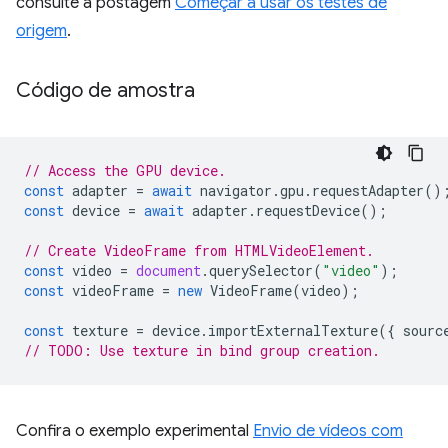
consulte a postagem
Começar a usar os testes de
origem
.
Código de amostra
// Access the GPU device.
const
adapter
=
await
navigator
.
gpu
.
requestAdapter
()
const
device
=
await
adapter
.
requestDevice
();
// Create VideoFrame from HTMLVideoElement.
const
video
=
document
.
querySelector
(
"video"
);
const
videoFrame
=
new
VideoFrame
(
video
);
const
texture
=
device
.
importExternalTexture
({
sourc
// TODO: Use texture in bind group creation.
Confira o exemplo experimental
Envio de vídeos com