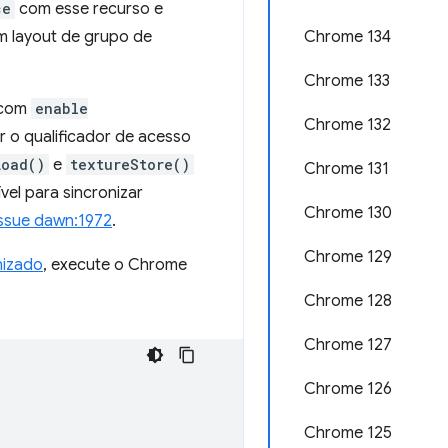
ce
com esse recurso e
m layout de grupo de
Chrome 134
Chrome 133
L com
enable
Chrome 132
r o qualificador de acesso
Load()
e
textureStore()
Chrome 131
vel para sincronizar
Chrome 130
issue dawn:1972
.
Chrome 129
nizado
, execute o Chrome
Chrome 128
Chrome 127
Chrome 126
Chrome 125