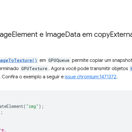
mage
Element e Image
Data em
copy
Extern
mageToTexture()
em
GPUQueue
permite copiar um snapshot
terminado
GPUTexture
. Agora você pode transmitir objetos
 Confira o exemplo a seguir e
issue chromium:1471372
.
ateElement
(
"img"
);
"
;
re.