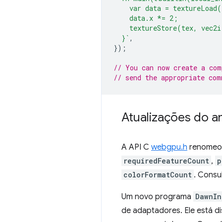
    var data = textureLoad
    data.x *= 2;
    textureStore(tex, vec2i
  }`
,
});
// You can now create a com
// send the appropriate com
Atualizações do 
A API C
webgpu.h
renomeou
requiredFeatureCount
,
p
colorFormatCount
. Consu
Um novo programa
DawnIn
de adaptadores. Ele está di