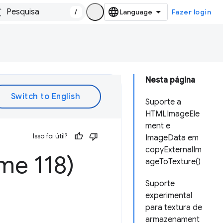
/
Fazer login
Nesta página
Suporte a
HTMLImageEle
ment e
Isso foi útil?
ImageData em
copyExternalIm
me 118)
ageToTexture()
Suporte
experimental
para textura de
armazenament