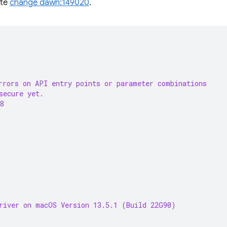
lte
change dawn:149020
.
rrors on API entry points or parameter combinations
secure yet.
8
river on macOS Version 13.5.1 (Build 22G90)