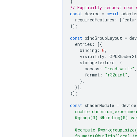
}
// Explicitly request read-
const
device
=
await
adapte
requiredFeatures
:
[
featur
});
const
bindGroupLayout
=
dev
entries
:
[{
binding
:
0
,
visibility
:
GPUShaderSt
storageTexture
:
{
access
:
"read-write"
,
format
:
"r32uint"
,
},
}],
});
const
shaderModule
=
device
  enable chromium_experimen
  @group(0) @binding(0) var
  @compute @workgroup_size
  fn main(@builtin(local_i