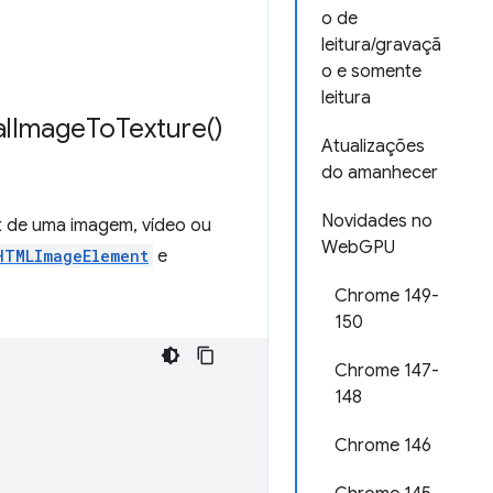
o de
leitura/gravaçã
o e somente
leitura
al
Image
To
Texture(
)
Atualizações
do amanhecer
Novidades no
 de uma imagem, vídeo ou
WebGPU
HTMLImageElement
e
Chrome 149-
150
Chrome 147-
148
Chrome 146