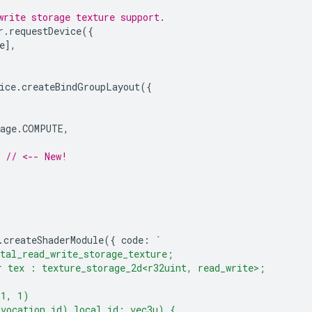
write storage texture support.
r
.
requestDevice
({
e
],
ice
.
createBindGroupLayout
({
age
.
COMPUTE
,
// <-- New!
.
createShaderModule
({
code
:
`
tal_read_write_storage_texture;
 tex : texture_storage_2d<r32uint, read_write>;
(1, 1)
nvocation_id) local_id: vec3u) {