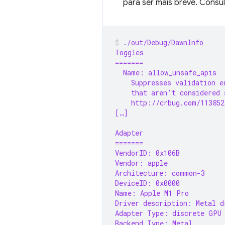
para ser mais breve. Consu
./out/Debug/DawnInfo
Toggles
=======
  Name: allow_unsafe_apis
    Suppresses validation e
    that aren't considered 
    http://crbug.com/113852
[…]
Adapter
=======
VendorID: 0x106B
Vendor: apple
Architecture: common-3
DeviceID: 0x0000
Name: Apple M1 Pro
Driver description: Metal d
Adapter Type: discrete GPU
Backend Type: Metal