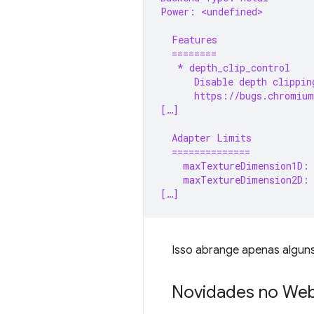
Power: <undefined>
  Features
  ========
   * depth_clip_control
      Disable depth clippin
      https://bugs.chromium
[…]
  Adapter Limits
  ==============
    maxTextureDimension1D:
    maxTextureDimension2D:
[…]
Isso abrange apenas alguns
Novidades no We