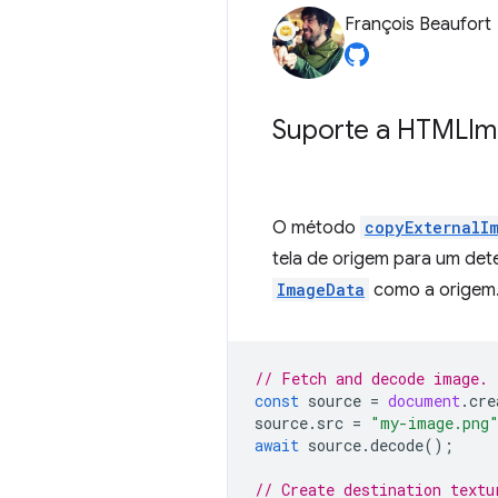
François Beaufort
Suporte a HTMLI
O método
copyExternalI
tela de origem para um de
ImageData
como a origem.
// Fetch and decode image.
const
source
=
document
.
cre
source
.
src
=
"my-image.png
await
source
.
decode
();
// Create destination textu