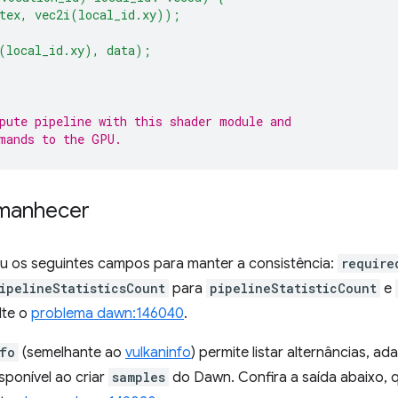
(tex, vec2i(local_id.xy));
(local_id.xy), data);
pute pipeline with this shader module and
mands to the GPU.
amanhecer
 os seguintes campos para manter a consistência:
require
ipelineStatisticsCount
para
pipelineStatisticCount
e
lte o
problema dawn:146040
.
fo
(semelhante ao
vulkaninfo
) permite listar alternâncias, ad
sponível ao criar
samples
do Dawn. Confira a saída abaixo, q