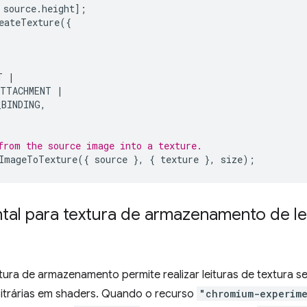
source
.
height
];
eateTexture
({
T
|
ATTACHMENT
|
_BINDING
,
from the source image into a texture.
ImageToTexture
({
source
},
{
texture
},
size
);
tal para textura de armazenamento de le
xtura de armazenamento permite realizar leituras de textura
itrárias em shaders. Quando o recurso
"chromium-experime