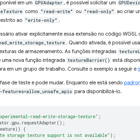
sponível em um
GPUAdapter
, é possível solicitar um
GPUDevi
geTexture
como
"read-write"
ou
"read-only"
ao criar u
restrito ao
"write-only"
.
cessário ativar explicitamente essa extensão no código WGS
ead_write_storage_texture
. Quando ativada, é possível usa
exturas de armazenamento. As funções integradas
texture
e uma nova função integrada
textureBarrier()
está disponí
ra em um grupo de trabalho. Consulte o exemplo a seguir e
 fase de teste e pode mudar. Enquanto ele está sendo
padro
-features=allow_unsafe_apis
para disponibilizá-lo.
xperimental-read-write-storage-texture"
;
ator
.
gpu
.
requestAdapter
();
eature
))
{
te storage texture support is not available"
);