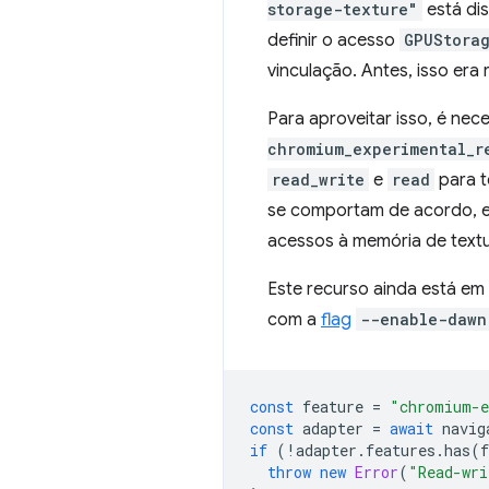
storage-texture"
está di
definir o acesso
GPUStora
vinculação. Antes, isso era 
Para aproveitar isso, é ne
chromium_experimental_r
read_write
e
read
para t
se comportam de acordo, 
acessos à memória de textu
Este recurso ainda está em
com a
flag
--enable-dawn
const
feature
=
"chromium-e
const
adapter
=
await
navig
if
(
!
adapter
.
features
.
has
(
f
throw
new
Error
(
"Read-wri