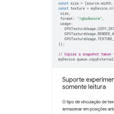
const
size
=
[
source
.
width
,
const
texture
=
myDevice
.
cr
size
,
format
:
"rgba8unorm"
,
usage
:
GPUTextureUsage
.
COPY_DS
GPUTextureUsage
.
RENDER_
GPUTextureUsage
.
TEXTURE
});
// Copies a snapshot taken 
myDevice
.
queue
.
copyExternal
Suporte experimen
somente leitura
O tipo de vinculação de te
armazenar em posições arb