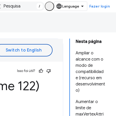
/
Fazer login
Nesta página
Ampliar o
alcance com o
modo de
Isso foi útil?
compatibilidad
e (recurso em
me 122)
desenvolviment
o)
Aumentar o
limite de
maxVertexAttri