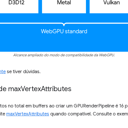
Alcance ampliado do modo de compatibilidade da WebGPU.
nte
se tiver dúvidas.
 de max
Vertex
Attributes
os no total em buffers ao criar um GPURenderPipeline é 16 p
mite
maxVertexAttributes
quando compatível. Consulte o exemp