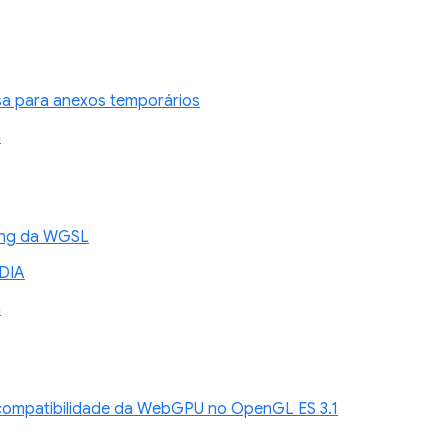
sa para anexos temporários
n
xing da WGSL
DIA
n
compatibilidade da WebGPU no OpenGL ES 3.1