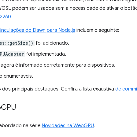
WGSL podem ser usados sem a necessidade de ativar o botão 
:2260
.
vinculações do Dawn para Node.js
incluem o seguinte:
es::getSize()
foi adicionado.
PUAdapter
foi implementada.
agora é informado corretamente para dispositivos.
o enumeráveis.
dos principais destaques. Confira a lista exaustiva
de commi
b
GPU
i abordado na série
Novidades na WebGPU
.