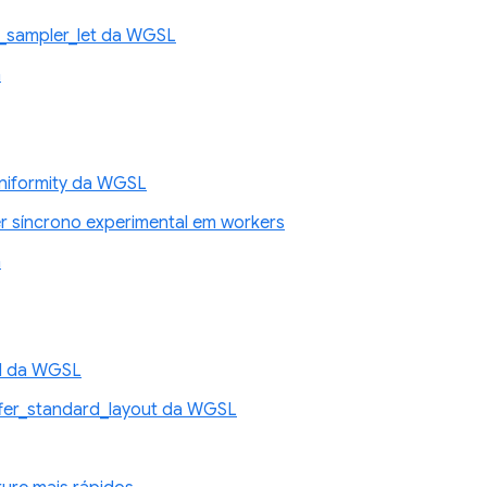
_sampler_let da WGSL
n
niformity da WGSL
 síncrono experimental em workers
n
d da WGSL
fer_standard_layout da WGSL