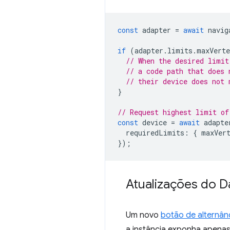
const
adapter
=
await
navig
if
(
adapter
.
limits
.
maxVerte
// When the desired limit
// a code path that does 
// their device does not 
}
// Request highest limit of
const
device
=
await
adapte
requiredLimits
:
{
maxVer
});
Atualizações do 
Um novo
botão de alternânc
a instância exponha apenas