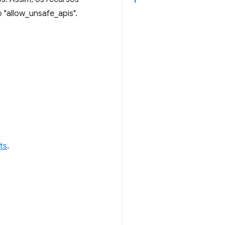
"allow_unsafe_apis".
ts
.