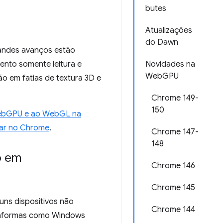
butes
Atualizações
do Dawn
andes avanços estão
ento somente leitura e
Novidades na
WebGPU
ão em fatias de textura 3D e
Chrome 149-
150
 WebGPU e ao WebGL na
nar no Chrome
.
Chrome 147-
148
o em
Chrome 146
Chrome 145
uns dispositivos não
Chrome 144
lataformas como Windows