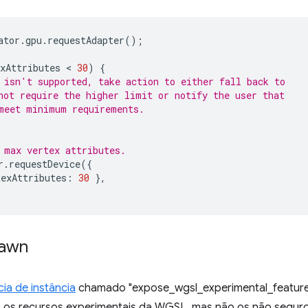
ator
.
gpu
.
requestAdapter
();
xAttributes
 < 
30
)
{
 isn't supported, take action to either fall back to
not require the higher limit or notify the user that
meet minimum requirements.
 max vertex attributes.
r
.
requestDevice
({
texAttributes
:
30
},
Dawn
ia de instância
chamado "expose_wgsl_experimental_features
 os recursos experimentais da WGSL, mas não os não seguro