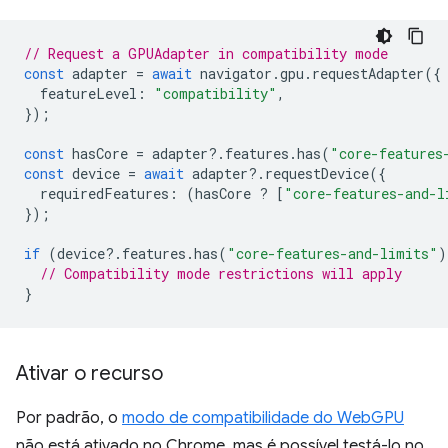
// Request a GPUAdapter in compatibility mode
const
adapter
=
await
navigator
.
gpu
.
requestAdapter
({
featureLevel
:
"compatibility"
,
});
const
hasCore
=
adapter
?
.
features
.
has
(
"core-features
const
device
=
await
adapter
?
.
requestDevice
({
requiredFeatures
:
(
hasCore
?
[
"core-features-and-l
});
if
(
device
?
.
features
.
has
(
"core-features-and-limits"
)
// Compatibility mode restrictions will apply
}
Ativar o recurso
Por padrão, o
modo de compatibilidade do WebGPU
não está ativado no Chrome, mas é possível testá-lo no