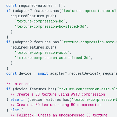
const
requiredFeatures
=
[];
if
(
adapter
?
.
features
.
has
(
"texture-compression-bc-sl
requiredFeatures
.
push
(
"texture-compression-bc"
,
"texture-compression-bc-sliced-3d"
,
);
}
if
(
adapter
?
.
features
.
has
(
"texture-compression-astc-
requiredFeatures
.
push
(
"texture-compression-astc"
,
"texture-compression-astc-sliced-3d"
,
);
}
const
device
=
await
adapter
?
.
requestDevice
({
requir
// Later on...
if
(
device
.
features
.
has
(
"texture-compression-astc-sl
// Create a 3D texture using ASTC compression
}
else
if
(
device
.
features
.
has
(
"texture-compression-
// Create a 3D texture using BC compression
}
else
{
// Fallback: Create an uncompressed 3D texture