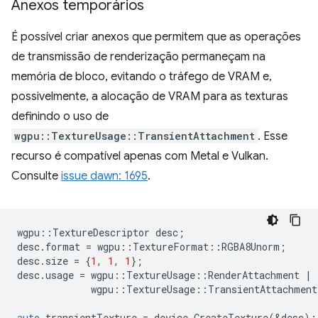
Anexos temporários
É possível criar anexos que permitem que as operações
de transmissão de renderização permaneçam na
memória de bloco, evitando o tráfego de VRAM e,
possivelmente, a alocação de VRAM para as texturas
definindo o uso de
wgpu::TextureUsage::TransientAttachment
. Esse
recurso é compatível apenas com Metal e Vulkan.
Consulte
issue dawn: 1695
.
wgpu
::
TextureDescriptor
desc
;
desc
.
format
=
wgpu
::
TextureFormat
::
RGBA8Unorm
;
desc
.
size
=
{
1
,
1
,
1
};
desc
.
usage
=
wgpu
::
TextureUsage
::
RenderAttachment
|
wgpu
::
TextureUsage
::
TransientAttachment
auto
transientTexture
=
device
.
CreateTexture
(
&
desc
);