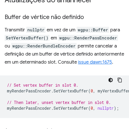
Buffer de vértice não definido
Transmitir
nullptr
em vez de um
wgpu::Buffer
para
SetVertexBuffer()
em
wgpu::RenderPassEncoder
ou
wgpu::RenderBundleEncoder
permite cancelar a
definição de um buffer de vértice definido anteriormente
em um determinado slot. Consulte
issue dawn:1675
.
// Set vertex buffer in slot 0.
myRenderPassEncoder
.
SetVertexBuffer
(
0
,
myVertexBuffe
// Then later, unset vertex buffer in slot 0.
myRenderPassEncoder
.
SetVertexBuffer
(
0
,
nullptr
);