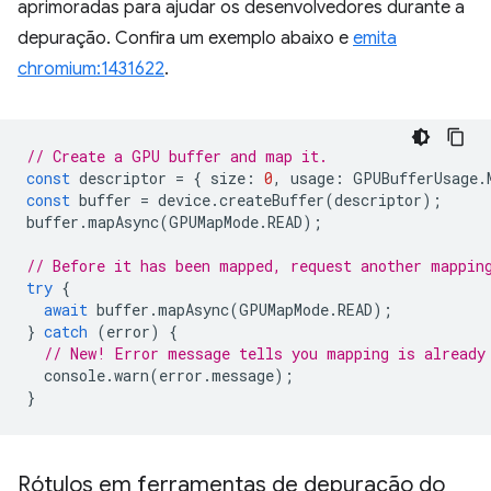
aprimoradas para ajudar os desenvolvedores durante a
depuração. Confira um exemplo abaixo e
emita
chromium:1431622
.
// Create a GPU buffer and map it.
const
descriptor
=
{
size
:
0
,
usage
:
GPUBufferUsage
.
const
buffer
=
device
.
createBuffer
(
descriptor
);
buffer
.
mapAsync
(
GPUMapMode
.
READ
);
// Before it has been mapped, request another mappin
try
{
await
buffer
.
mapAsync
(
GPUMapMode
.
READ
);
}
catch
(
error
)
{
// New! Error message tells you mapping is already
console
.
warn
(
error
.
message
);
}
Rótulos em ferramentas de depuração do