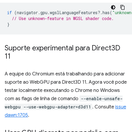
if
(
navigator
.
gpu
.
wgslLanguageFeatures
?
.
has
(
"unknown
// Use unknown-feature in WGSL shader code.
}
Suporte experimental para Direct3D
11
A equipe do Chromium está trabalhando para adicionar
suporte ao WebGPU para Direct3D 11. Agora você pode
testar localmente executando o Chrome no Windows
com as flags de linha de comando
--enable-unsafe-
webgpu --use-webgpu-adapter=d3d11
. Consulte
issue
dawn:1705
.