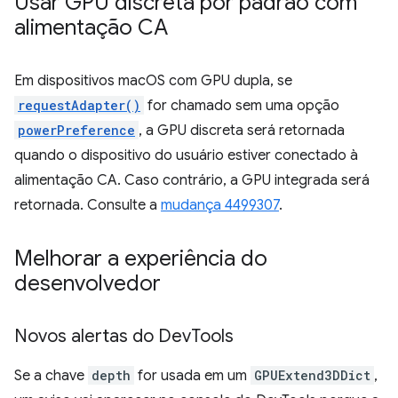
Usar GPU discreta por padrão com
alimentação CA
Em dispositivos macOS com GPU dupla, se
requestAdapter()
for chamado sem uma opção
powerPreference
, a GPU discreta será retornada
quando o dispositivo do usuário estiver conectado à
alimentação CA. Caso contrário, a GPU integrada será
retornada. Consulte a
mudança 4499307
.
Melhorar a experiência do
desenvolvedor
Novos alertas do Dev
Tools
Se a chave
depth
for usada em um
GPUExtend3DDict
,