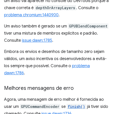
um aviso vai aparecer no console do DevTools porque a
chave correta é
depthOrArrayLayers
. Consulte o
problema chromium:1440900
.
Um aviso também é gerado se um
GPUBlendComponent
tiver uma mistura de membros explícitos e padrão.
Consulte
issue dawn:1785
.
Embora os envios e desenhos de tamanho zero sejam
válidos, um aviso incentiva os desenvolvedores a evitá-
los sempre que possível. Consulte o
problema
dawn:1786
.
Melhores mensagens de erro
Agora, uma mensagem de erro melhor é fornecida ao
usar um
GPUCommandEncoder
se
finish()
já tiver sido
chamado. Consulte
issue dawn:1736
.