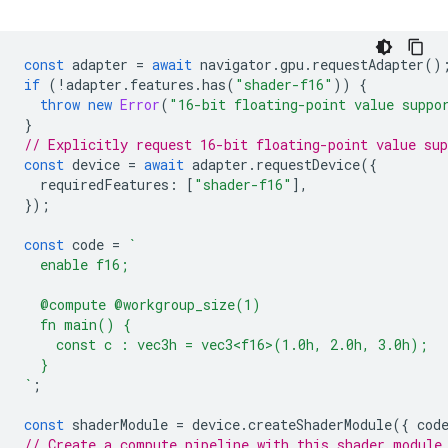
const
adapter
=
await
navigator
.
gpu
.
requestAdapter
()
if
(
!
adapter
.
features
.
has
(
"shader-f16"
))
{
throw
new
Error
(
"16-bit floating-point value suppo
}
// Explicitly request 16-bit floating-point value sup
const
device
=
await
adapter
.
requestDevice
({
requiredFeatures
:
[
"shader-f16"
],
});
const
code
=
`
  enable f16;
  @compute @workgroup_size(1)
  fn main() {
    const c : vec3h = vec3<f16>(1.0h, 2.0h, 3.0h);
  }
`
;
const
shaderModule
=
device
.
createShaderModule
({
cod
// Create a compute pipeline with this shader module