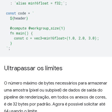
:
`alias min16float = f32;`
;
const
code
=
`
${
header
}
  @compute @workgroup_size(1)
  fn main() {
    const c = vec3<min16float>(1.0, 2.0, 3.0);
  }
`
;
Ultrapassar os limites
O número máximo de bytes necessários para armazenar
uma amostra (pixel ou subpixel) de dados de saída do
pipeline de renderização, em todos os anexos de cores,
é de 32 bytes por padrão. Agora é possível solicitar até
64 usando o limite