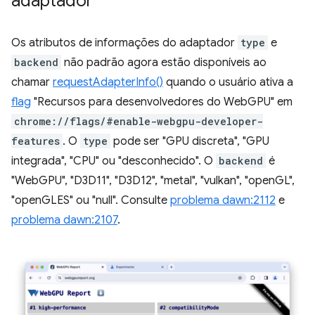
adaptador
Os atributos de informações do adaptador
type
e
backend
não padrão agora estão disponíveis ao
chamar
requestAdapterInfo()
quando o usuário ativa a
flag
"Recursos para desenvolvedores do WebGPU" em
chrome://flags/#enable-webgpu-developer-
features
. O
type
pode ser "GPU discreta", "GPU
integrada", "CPU" ou "desconhecido". O
backend
é
"WebGPU", "D3D11", "D3D12", "metal", "vulkan", "openGL",
"openGLES" ou "null". Consulte
problema dawn:2112
e
problema dawn:2107
.