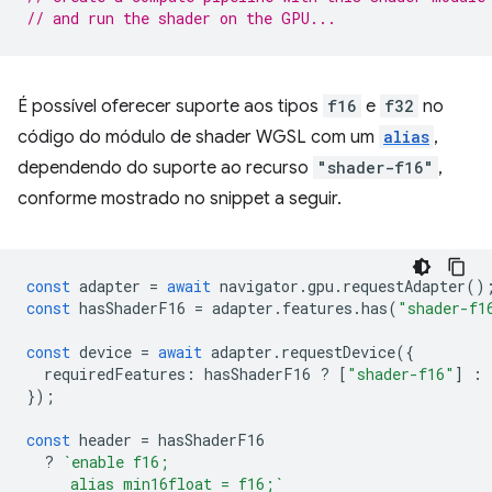
// and run the shader on the GPU...
É possível oferecer suporte aos tipos
f16
e
f32
no
código do módulo de shader WGSL com um
alias
,
dependendo do suporte ao recurso
"shader-f16"
,
conforme mostrado no snippet a seguir.
const
adapter
=
await
navigator
.
gpu
.
requestAdapter
()
const
hasShaderF16
=
adapter
.
features
.
has
(
"shader-f1
const
device
=
await
adapter
.
requestDevice
({
requiredFeatures
:
hasShaderF16
?
[
"shader-f16"
]
:
});
const
header
=
hasShaderF16
?
`enable f16;
     alias min16float = f16;`