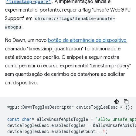
"timestamp-query"
. A implementação ainda é
experimental e, portanto, requer a flag "Unsafe WebGPU
Support" em
chrome://flags/#enable-unsafe-
webgpu
.
No Dawn, um novo
botão de alternância de dispositivo
chamado "timestamp_quantization" foi adicionado e
está ativado por padrão. O snippet a seguir mostra
como permitir o recurso experimental "timestamp-query"
sem quantização de carimbo de data/hora ao solicitar
um dispositivo.
wgpu
::
DawnTogglesDescriptor
deviceTogglesDesc
=
{};
const
char
*
allowUnsafeApisToggle
=
"allow_unsafe_ap
deviceTogglesDesc
.
enabledToggles
=
&
allowUnsafeApisT
deviceTogglesDesc
.
enabledToggleCount
=
1
;