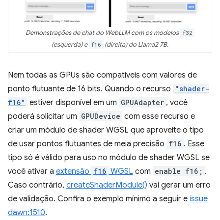
Demonstrações de chat do WebLLM com os modelos
f32
(esquerda) e
f16
(direita) do Llama2 7B.
Nem todas as GPUs são compatíveis com valores de
ponto flutuante de 16 bits. Quando o recurso
"shader-
f16"
estiver disponível em um
GPUAdapter
, você
poderá solicitar um
GPUDevice
com esse recurso e
criar um módulo de shader WGSL que aproveite o tipo
de usar pontos flutuantes de meia precisão
f16
. Esse
tipo só é válido para uso no módulo de shader WGSL se
você ativar a
extensão
f16
WGSL
com
enable f16;
.
Caso contrário,
createShaderModule()
vai gerar um erro
de validação. Confira o exemplo mínimo a seguir e
issue
dawn:1510
.