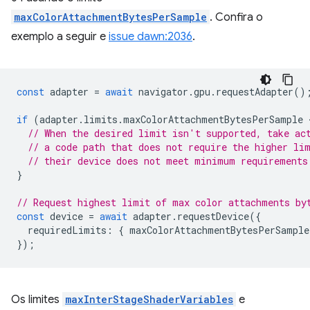
maxColorAttachmentBytesPerSample
. Confira o
exemplo a seguir e
issue dawn:2036
.
const
adapter
=
await
navigator
.
gpu
.
requestAdapter
()
if
(
adapter
.
limits
.
maxColorAttachmentBytesPerSample
 
// When the desired limit isn't supported, take ac
// a code path that does not require the higher li
// their device does not meet minimum requirements
}
// Request highest limit of max color attachments by
const
device
=
await
adapter
.
requestDevice
({
requiredLimits
:
{
maxColorAttachmentBytesPerSample
});
Os limites
maxInterStageShaderVariables
e