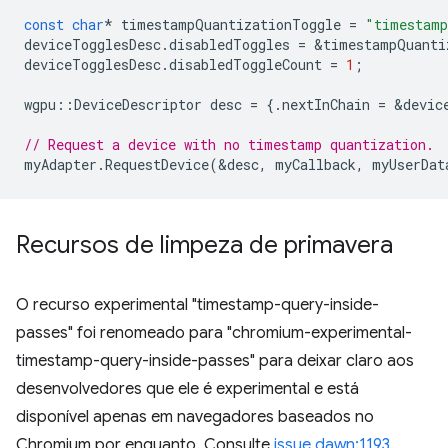
const
char
*
timestampQuantizationToggle
=
"timestamp
deviceTogglesDesc
.
disabledToggles
=
&
timestampQuanti
deviceTogglesDesc
.
disabledToggleCount
=
1
;
wgpu
::
DeviceDescriptor
desc
=
{.
nextInChain
=
&
devic
// Request a device with no timestamp quantization.
myAdapter
.
RequestDevice
(
&
desc
,
myCallback
,
myUserDat
Recursos de limpeza de primavera
O recurso experimental "timestamp-query-inside-
passes" foi renomeado para "chromium-experimental-
timestamp-query-inside-passes" para deixar claro aos
desenvolvedores que ele é experimental e está
disponível apenas em navegadores baseados no
Chromium por enquanto. Consulte
issue dawn:1193
.