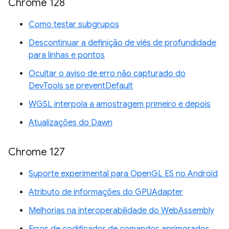
Chrome 128
Como testar subgrupos
Descontinuar a definição de viés de profundidade
para linhas e pontos
Ocultar o aviso de erro não capturado do
DevTools se preventDefault
WGSL interpola a amostragem primeiro e depois
Atualizações do Dawn
Chrome 127
Suporte experimental para OpenGL ES no Android
Atributo de informações do GPUAdapter
Melhorias na interoperabilidade do WebAssembly
Erros de codificador de comandos aprimorados