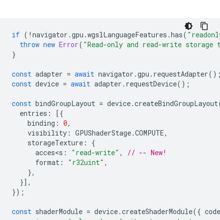
if
(
!
navigator
.
gpu
.
wgslLanguageFeatures
.
has
(
"readonl
throw
new
Error
(
"Read-only and read-write storage 
}
const
adapter
=
await
navigator
.
gpu
.
requestAdapter
()
const
device
=
await
adapter
.
requestDevice
();
const
bindGroupLayout
=
device
.
createBindGroupLayout
entries
:
[{
binding
:
0
,
visibility
:
GPUShaderStage
.
COMPUTE
,
storageTexture
:
{
acces<s
:
"read-write"
,
// -- New!
format
:
"r32uint"
,
},
}],
});
const
shaderModule
=
device
.
createShaderModule
({
cod