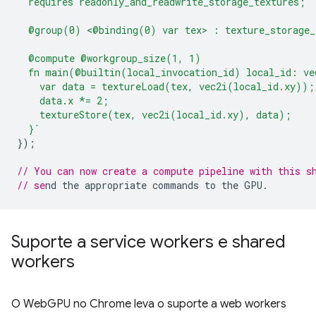
  requires readonly_and_readwrite_storage_textures;
  @group(0) <@binding(0) var tex> : texture_storage_
  @compute @workgroup_size(1, 1)
  fn main(@builtin(local_invocation_id) local_id: ve
    var data = textureLoad(tex, vec2i(local_id.xy));
    data.x *= 2;
    textureStore(tex, vec2i(local_id.xy), data);
  }`
});
// You can now create a compute pipeline with this s
// se
Suporte a service workers e shared
workers
O WebGPU no Chrome leva o suporte a web workers