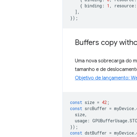
{
binding
:
1
,
resource
:
],
});
Buffers copy witho
Uma nova sobrecarga do 
tamanho e de deslocament
Objetivo de lançamento: W
const
size
=
42
;
const
srcBuffer
=
myDevice
.
size
,
usage
:
GPUBufferUsage
.
ST
});
const
dstBuffer
=
myDevice
.