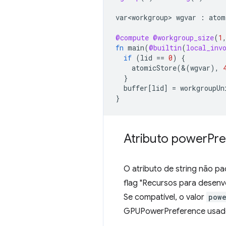
var<workgroup>
wgvar
:
atom
@compute
@workgroup_size
(
1
fn
main
(
@builtin
(
local_inv
if
(
lid
==
0
)
{
atomicStore
(&(
wgvar
),
}
buffer
[
lid
]
=
workgroupUn
}
Atributo power
Pr
O atributo de string não p
flag "Recursos para dese
Se compatível, o valor
pow
GPUPowerPreference usa