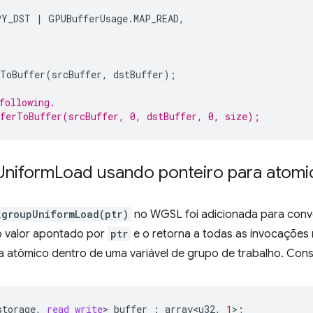
PY_DST
|
GPUBufferUsage
.
MAP_READ
,
rToBuffer
(
srcBuffer
,
dstBuffer
);
following.
ferToBuffer(srcBuffer, 0, dstBuffer, 0, size);
Uniform
Load usando ponteiro para atomi
kgroupUniformLoad(ptr)
no WGSL foi adicionada para conv
o valor apontado por
ptr
e o retorna a todas as invocações
a atômico dentro de uma variável de grupo de trabalho. Cons
storage
,
read_write
>
buffer
:
array<u32
,
1
>
;