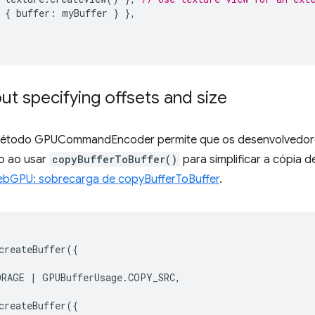
{
buffer
:
myBuffer
}
},
ut specifying offsets and size
método GPUCommandEncoder permite que os desenvolvedor
o ao usar
copyBufferToBuffer()
para simplificar a cópia d
ebGPU: sobrecarga de copyBufferToBuffer
.
createBuffer
({
ORAGE
|
GPUBufferUsage
.
COPY_SRC
,
createBuffer
({