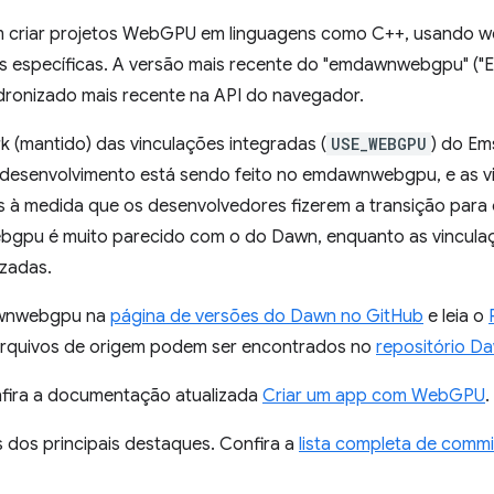
 criar projetos WebGPU em linguagens como C++, usando w
 específicas. A versão mais recente do "emdawnwebgpu" (
ronizado mais recente na API do navegador.
(mantido) das vinculações integradas (
USE_WEBGPU
) do Em
desenvolvimento está sendo feito no emdawnwebgpu, e as v
s à medida que os desenvolvedores fizerem a transição pa
pu é muito parecido com o do Dawn, enquanto as vinculaç
izadas.
awnwebgpu na
página de versões do Dawn no GitHub
e leia o
arquivos de origem podem ser encontrados no
repositório D
nfira a documentação atualizada
Criar um app com WebGPU
.
 dos principais destaques. Confira a
lista completa de commi