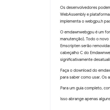
Os desenvolvedores podem
WebAssembly e plataformas
implementa o webgpu.h pad
O emdawnwebgpu é um fork 
manutenção). Todo o novo 
Emscripten serão removida
cabeçalho C do Emdawnwebg
significativamente desatual
Faça o download do emd
para saber como usar. Os 
Para um guia completo, co
Isso abrange apenas alguns