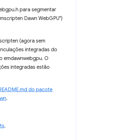
ebgpu.h para segmentar
"Emscripten Dawn WebGPU")
scripten (agora sem
inculações integradas do
ra o emdawnwebgpu. O
ões integradas estão
README.md do pacote
awn
.
ts
.