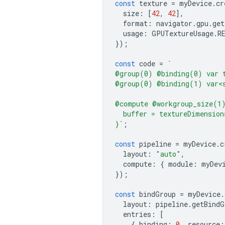
const
texture
=
myDevice
.
cr
size
:
[
42
,
42
],
format
:
navigator
.
gpu
.
get
usage
:
GPUTextureUsage
.
R
});
const
code
=
`
@group(0) @binding(0) var 
@group(0) @binding(1) var<
@compute @workgroup_size(1
  buffer = textureDimension
}`
;
const
pipeline
=
myDevice
.
c
layout
:
"auto"
,
compute
:
{
module
:
myDev
});
const
bindGroup
=
myDevice
.
layout
:
pipeline
.
getBindG
entries
:
[
{
binding
:
0
,
resource
: