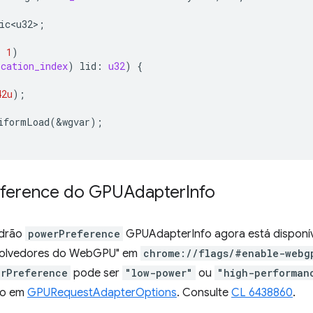
ic<u32>
;
,
1
)
ocation_index
)
lid
:
u32
)
{
42u
);
iformLoad
(
&
wgvar
);
eference do GPUAdapter
Info
adrão
powerPreference
GPUAdapterInfo agora está disponíve
nvolvedores do WebGPU" em
chrome://flags/#enable-webg
erPreference
pode ser
"low-power"
ou
"high-performan
do em
GPURequestAdapterOptions
. Consulte
CL 6438860
.