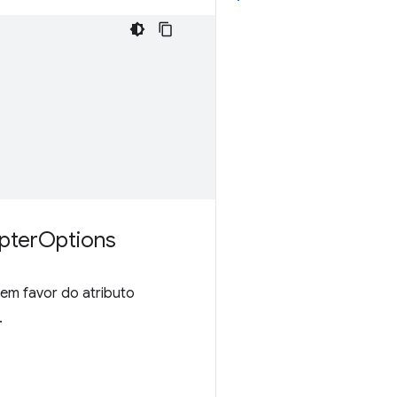
pter
Options
em favor do atributo
.