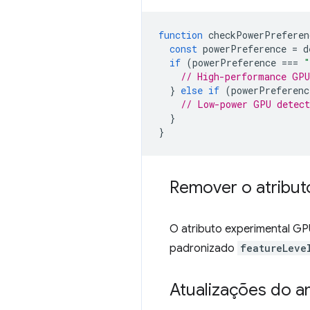
function
checkPowerPreferen
const
powerPreference
=
d
if
(
powerPreference
===
"
// High-performance GPU
}
else
if
(
powerPreferenc
// Low-power GPU detect
}
}
Remover o atributo
O atributo experimental 
padronizado
featureLeve
Atualizações do 