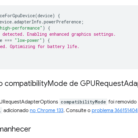
ceForGpuDevice
(
device
)
{
evice
.
adapterInfo
.
powerPreference
;
high-performance"
)
{
 detected. Enabling enhanced graphics settings.
e
===
"low-power"
)
{
ed. Optimizing for battery life.
 compatibility
Mode de GPURequest
Ada
GPURequestAdapterOptions
compatibilityMode
foi removido 
l
adicionado
no Chrome 133
. Consulte o
problema 366151404
amanhecer