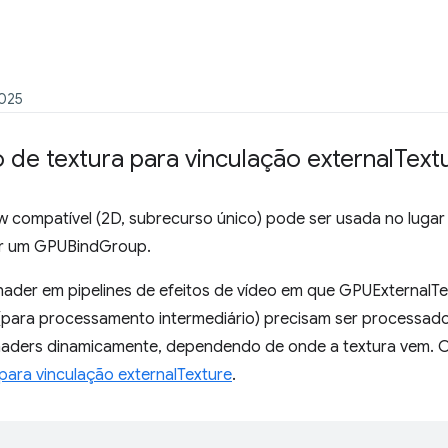
2025
o de textura para vinculação external
Text
compatível (2D, subrecurso único) pode ser usada no lugar
ar um GPUBindGroup.
 shader em pipelines de efeitos de vídeo em que GPUExternalT
(para processamento intermediário) precisam ser processad
haders dinamicamente, dependendo de onde a textura vem. 
ra vinculação externalTexture
.