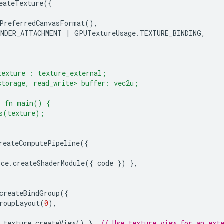
eateTexture
({
PreferredCanvasFormat
(),
ENDER_ATTACHMENT
|
GPUTextureUsage
.
TEXTURE_BINDING
,
texture : texture_external;
storage, read_write> buffer: vec2u;
) fn main() {
s(texture);
reateComputePipeline
({
ice
.
createShaderModule
({
code
})
},
createBindGroup
({
roupLayout
(
0
),
texture
.
createView
()
},
// Use texture view for an ext