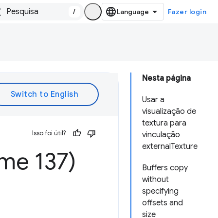
/
Fazer login
Nesta página
Usar a
visualização de
textura para
Isso foi útil?
vinculação
externalTexture
me 137)
Buffers copy
without
specifying
offsets and
size