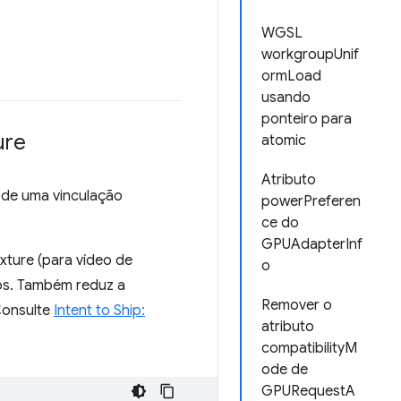
WGSL
workgroupUnif
ormLoad
usando
ponteiro para
ure
atomic
Atributo
 de uma vinculação
powerPreferen
ce do
GPUAdapterInf
exture (para vídeo de
o
os. Também reduz a
Remover o
Consulte
Intent to Ship:
atributo
compatibilityM
ode de
GPURequestA