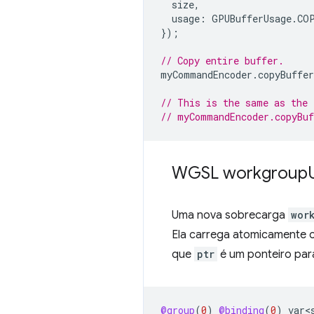
size
,
usage
:
GPUBufferUsage
.
CO
});
// Copy entire buffer.
myCommandEncoder
.
copyBuffe
// This is the same as the 
// myCommandEncoder.copyBuf
WGSL workgroup
Uma nova sobrecarga
wor
Ela carrega atomicamente 
que
ptr
é um ponteiro par
@group
(
0
)
@binding
(
0
)
var<