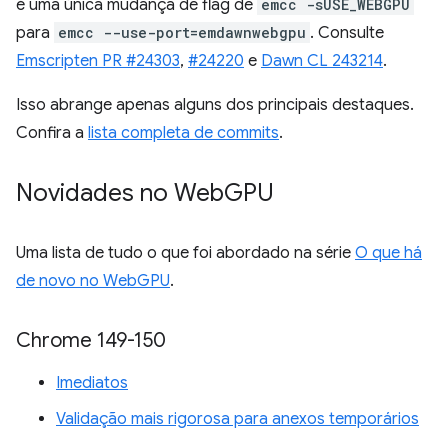
é uma única mudança de flag de
emcc -sUSE_WEBGPU
para
emcc --use-port=emdawnwebgpu
. Consulte
Emscripten PR #24303
,
#24220
e
Dawn CL 243214
.
Isso abrange apenas alguns dos principais destaques.
Confira a
lista completa de commits
.
Novidades no Web
GPU
Uma lista de tudo o que foi abordado na série
O que há
de novo no WebGPU
.
Chrome 149-150
Imediatos
Validação mais rigorosa para anexos temporários