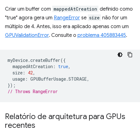
Criar um buffer com
mappedAtCreation
definido como
"true" agora gera um
RangeError
se
size
não for um
múltiplo de 4. Antes, isso era aplicado apenas com um
GPUValidationError
. Consulte o
problema 405883445
.
myDevice
.
createBuffer
({
mappedAtCreation
:
true
,
size
:
42
,
usage
:
GPUBufferUsage
.
STORAGE
,
});
// Throws RangeError
Relatório de arquitetura para GPUs
recentes