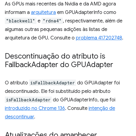
As GPUs mais recentes da Nvidia e da AMD agora
informam a
arquitetura
em GPUAdapterInfo como
"blackwell"
e
"rdna4"
, respectivamente, além de
algumas outras pequenas adições às listas de
arquitetura de GPU. Consulte o
problema 417202748
.
Descontinuação do atributo is
Fallback
Adapter do GPUAdapter
O atributo
isFallbackAdapter
do GPUAdapter foi
descontinuado. Ele foi substituído pelo atributo
isFallbackAdapter
do GPUAdapterInfo, que foi
introduzido no Chrome 136
. Consulte
intenção de
descontinuar
.
Atualizações do amanhecer