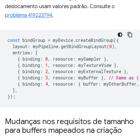
deslocamento usam valores padrão. Consulte o
problema 419223794
.
const
bindGroup
=
myDevice
.
createBindGroup
({
layout
:
myPipeline
.
getBindGroupLayout
(
0
),
entries
:
[
{
binding
:
0
,
resource
:
mySampler
},
{
binding
:
1
,
resource
:
myTextureView
},
{
binding
:
2
,
resource
:
myExternalTexture
},
{
binding
:
3
,
resource
:
myBuffer
},
// Same as {
{
binding
:
4
,
resource
:
{
buffer
:
myOtherBuffer
,
],
});
Mudanças nos requisitos de tamanho
para buffers mapeados na criação