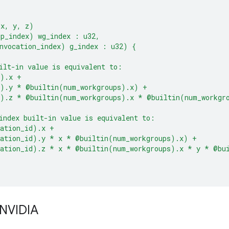
(x, y, z)
up_index) wg_index : u32,
nvocation_index) g_index : u32) {
ilt-in value is equivalent to:
d).x +
d).y * @builtin(num_workgroups).x) +
d).z * @builtin(num_workgroups).x * @builtin(num_workgr
index built-in value is equivalent to:
cation_id).x +
cation_id).y * x * @builtin(num_workgroups).x) +
cation_id).z * x * @builtin(num_workgroups).x * y * @bu
 NVIDIA