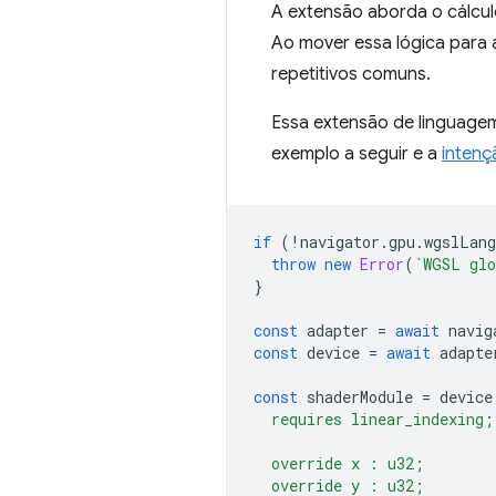
A extensão aborda o cálcul
Ao mover essa lógica para a
repetitivos comuns.
Essa extensão de linguage
exemplo a seguir e a
intenç
if
(
!
navigator
.
gpu
.
wgslLang
throw
new
Error
(
`WGSL glo
}
const
adapter
=
await
navig
const
device
=
await
adapte
const
shaderModule
=
device
  requires linear_indexing;
  override x : u32;
  override y : u32;