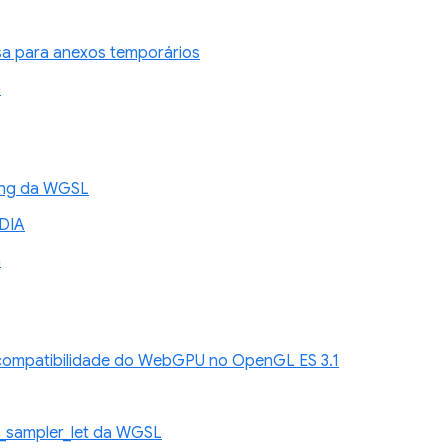
sa para anexos temporários
n
xing da WGSL
DIA
n
compatibilidade do WebGPU no OpenGL ES 3.1
_sampler_let da WGSL