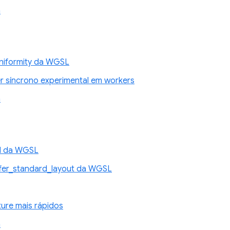
n
niformity da WGSL
 síncrono experimental em workers
n
d da WGSL
fer_standard_layout da WGSL
ture mais rápidos
n