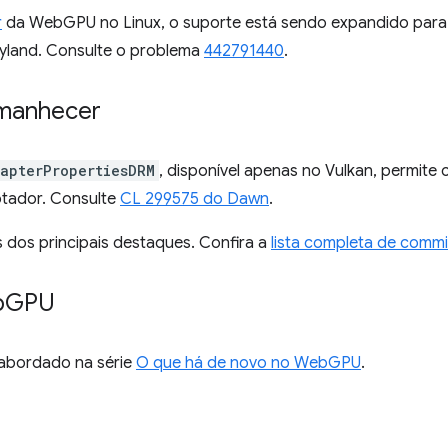
r
da WebGPU no Linux, o suporte está sendo expandido para i
yland. Consulte o problema
442791440
.
amanhecer
apterPropertiesDRM
, disponível apenas no Vulkan, permite
tador. Consulte
CL 299575 do Dawn
.
 dos principais destaques. Confira a
lista completa de commi
b
GPU
i abordado na série
O que há de novo no WebGPU
.