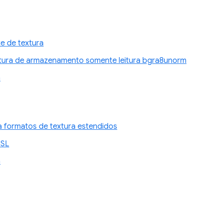
e de textura
tura de armazenamento somente leitura bgra8unorm
n
a formatos de textura estendidos
GSL
n