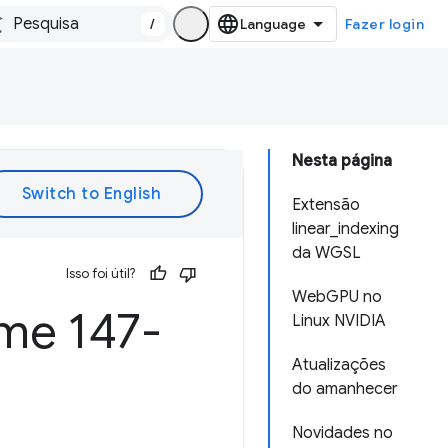
/
Fazer login
Nesta página
Extensão
linear_indexing
da WGSL
Isso foi útil?
WebGPU no
me 147-
Linux NVIDIA
Atualizações
do amanhecer
Novidades no