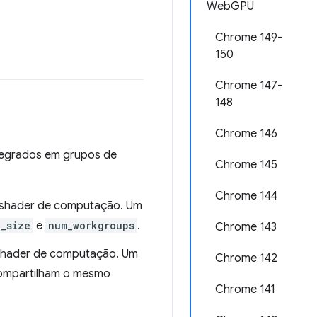
WebGPU
Chrome 149-
150
Chrome 147-
148
Chrome 146
ntegrados em grupos de
Chrome 145
Chrome 144
do shader de computação. Um
_size
e
num_workgroups
.
Chrome 143
o shader de computação. Um
Chrome 142
compartilham o mesmo
Chrome 141