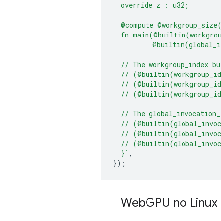
  override z : u32;
  @compute @workgroup_size
  fn main(@builtin(workgro
          @builtin(global_i
  // The workgroup_index bu
  // (@builtin(workgroup_i
  // (@builtin(workgroup_i
  // (@builtin(workgroup_i
  // The global_invocation_
  // (@builtin(global_invo
  // (@builtin(global_invo
  // (@builtin(global_invo
  }`
,
});
Web
GPU no Linux