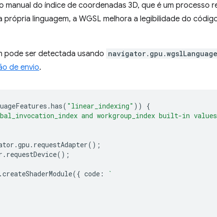
o manual do índice de coordenadas 3D, que é um processo repe
 própria linguagem, a WGSL melhora a legibilidade do código 
m pode ser detectada usando
navigator.gpu.wgslLanguage
ão de envio
.
uageFeatures
.
has
(
"linear_indexing"
))
{
bal_invocation_index and workgroup_index built-in values
ator
.
gpu
.
requestAdapter
();
r
.
requestDevice
();
.
createShaderModule
({
code
:
`