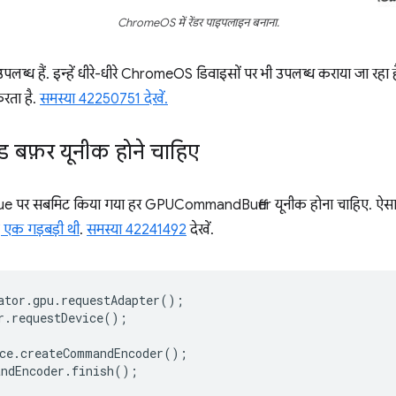
ChromeOS में रेंडर पाइपलाइन बनाना.
उपलब्ध हैं. इन्हें धीरे-धीरे ChromeOS डिवाइसों पर भी उपलब्ध कराया जा रहा 
ता है.
समस्या 42250751 देखें.
 बफ़र यूनीक होने चाहिए
पर सबमिट किया गया हर GPUCommandBuffer यूनीक होना चाहिए. ऐसा न होने 
द एक गड़बड़ी थी
.
समस्या 42241492
देखें.
ator
.
gpu
.
requestAdapter
();
r
.
requestDevice
();
ce
.
createCommandEncoder
();
ndEncoder
.
finish
();