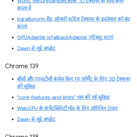
WGSL textureSampleLevel, 1D टेक्सचर के साथ काम
करता है
bgra8unorm रीड-ओनली स्टोरेज टेक्सचर के इस्तेमाल को बंद
करना
GPUAdapter isFallbackAdapter एट्रिब्यूट हटाएं
Dawn से जुड़े अपडेट
Chrome 139
बीसी और एएसटीसी कंप्रेस किए गए फ़ॉर्मैट के लिए, 3D टेक्सचर
की सुविधा
"core-features-and-limits" नाम की नई सुविधा
WebGPU के कंपैटबिलिटी मोड के लिए ओरिजिन ट्रायल
Dawn से जुड़े अपडेट