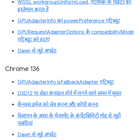
WGSL workgroupUniformLoad, ऐटॉमिक के पॉइंटर का
इस्तेमाल करता है
GPUAdapterInfo का powerPreference एट्रिब्यूट
GPURequestAdapterOptions के compatibilityMode
एट्रिब्यूट को हटाएं
Dawn से जुड़े अपडेट
Chrome 136
GPUAdapterInfo isFallbackAdapter एट्रिब्यूट
D3D12 पर शेडर कंपाइल होने में लगने वाले समय में सुधार
कैनवस इमेज को सेव करना और कॉपी करना
विज्ञापन के असर के मेज़रमेंट के कंपैटबिलिटी मोड से जुड़ी
पाबंदियां
Dawn से जुड़े अपडेट