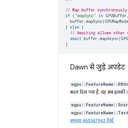
// Map buffer synchronously
if
(
"mapSync"
in
GPUBuffer
buffer
.
mapSync
(
GPUMapMod
}
else
{
// Awaiting allows other 
await
buffer
.
mapAsync
(
GPU
}
Dawn से जुड़े अपडेट
wgpu::FeatureName::R8U
बदल दिया गया है. यह अब इसकी
wgpu::FeatureName::Sno
wgpu::FeatureName::Tex
समस्या 465347942 देखें.