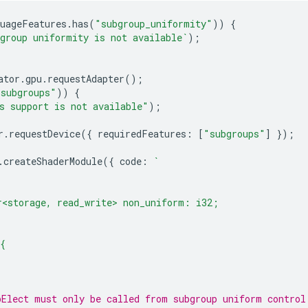
uageFeatures
.
has
(
"subgroup_uniformity"
))
{
group uniformity is not available`
);
ator
.
gpu
.
requestAdapter
();
"subgroups"
))
{
s support is not available"
);
r
.
requestDevice
({
requiredFeatures
:
[
"subgroups"
]
});
.
createShaderModule
({
code
:
`
r<storage, read_write> non_uniform: i32;
{
pElect must only be called from subgroup uniform control