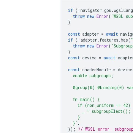
if
(
!
navigator
.
gpu
.
wgslLang
throw
new
Error
(
`WGSL sub
}
const
adapter
=
await
navig
if
(
!
adapter
.
features
.
has
(
throw
new
Error
(
"Subgroup
}
const
device
=
await
adapte
const
shaderModule
=
device
  enable subgroups;
  @group(0) @binding(0) va
  fn main() {
    if (non_uniform == 42) 
      _ = subgroupElect();
    }
  }`
,
});
// WGSL error: subgrou