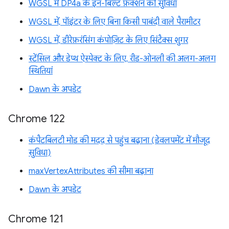
WGSL में DP4a के इन-बिल्ट फ़ंक्शन की सुविधा
WGSL में, पॉइंटर के लिए बिना किसी पाबंदी वाले पैरामीटर
WGSL में, डीरेफ़रंसिंग कंपोज़िट के लिए सिंटैक्स शुगर
स्टेंसिल और डेप्थ ऐस्पेक्ट के लिए, रीड-ओनली की अलग-अलग
स्थितियां
Dawn के अपडेट
Chrome 122
कंपैटबिलटी मोड की मदद से पहुंच बढ़ाना (डेवलपमेंट में मौजूद
सुविधा)
maxVertexAttributes की सीमा बढ़ाना
Dawn के अपडेट
Chrome 121