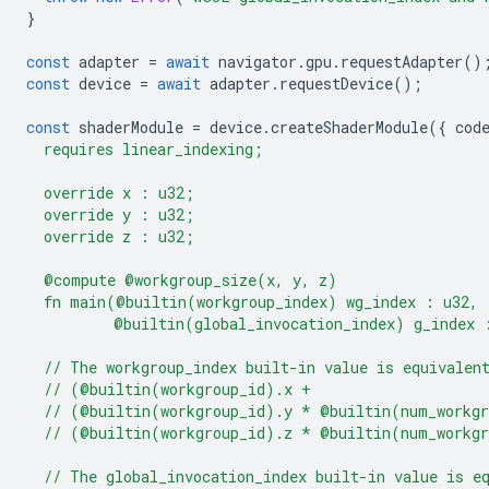
}
const
adapter
=
await
navigator
.
gpu
.
requestAdapter
()
const
device
=
await
adapter
.
requestDevice
();
const
shaderModule
=
device
.
createShaderModule
({
cod
  requires linear_indexing;
  override x : u32;
  override y : u32;
  override z : u32;
  @compute @workgroup_size(x, y, z)
  fn main(@builtin(workgroup_index) wg_index : u32,
          @builtin(global_invocation_index) g_index 
  // The workgroup_index built-in value is equivalen
  // (@builtin(workgroup_id).x +
  // (@builtin(workgroup_id).y * @builtin(num_workg
  // (@builtin(workgroup_id).z * @builtin(num_workg
  // The global_invocation_index built-in value is e