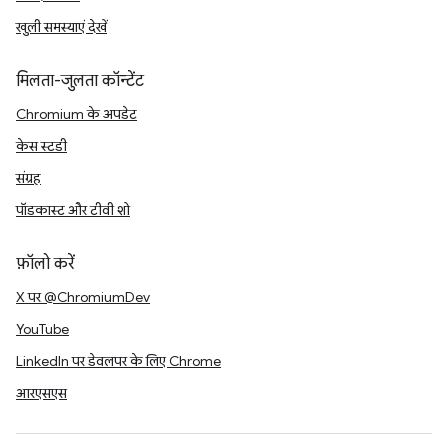
खुली समस्याएं देखें
मिलता-जुलता कॉन्टेंट
Chromium के अपडेट
केस स्टडी
संग्रह
पॉडकास्ट और टीवी शो
फ़ॉलो करें
X पर @ChromiumDev
YouTube
LinkedIn पर डेवलपर के लिए Chrome
आरएसएस