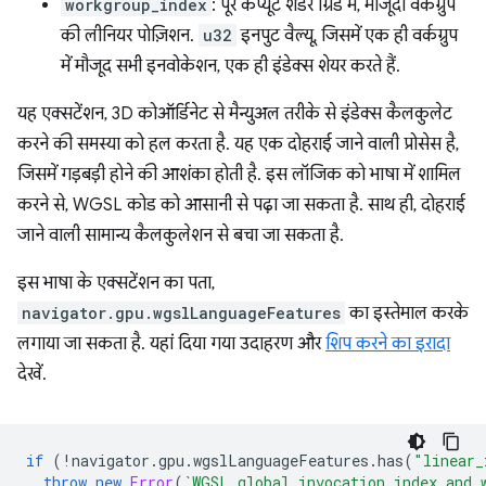
workgroup_index
: पूरे कंप्यूट शेडर ग्रिड में, मौजूदा वर्कग्रुप
की लीनियर पोज़िशन.
u32
इनपुट वैल्यू, जिसमें एक ही वर्कग्रुप
में मौजूद सभी इनवोकेशन, एक ही इंडेक्स शेयर करते हैं.
यह एक्सटेंशन, 3D कोऑर्डिनेट से मैन्युअल तरीके से इंडेक्स कैलकुलेट
करने की समस्या को हल करता है. यह एक दोहराई जाने वाली प्रोसेस है,
जिसमें गड़बड़ी होने की आशंका होती है. इस लॉजिक को भाषा में शामिल
करने से, WGSL कोड को आसानी से पढ़ा जा सकता है. साथ ही, दोहराई
जाने वाली सामान्य कैलकुलेशन से बचा जा सकता है.
इस भाषा के एक्सटेंशन का पता,
navigator.gpu.wgslLanguageFeatures
का इस्तेमाल करके
लगाया जा सकता है. यहां दिया गया उदाहरण और
शिप करने का इरादा
देखें.
if
(
!
navigator
.
gpu
.
wgslLanguageFeatures
.
has
(
"linear_
throw
new
Error
(
`WGSL global_invocation_index and 