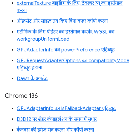
externalTexture बाइंडिंग के लिए, टेक्स्चर व्यू का इस्तेमाल
करना
ऑफ़सेट और साइज़ तय किए बिना बफ़र कॉपी करना
एटॉमिक के लिए पॉइंटर का इस्तेमाल करके, WGSL का
workgroupUniformLoad
GPUAdapterInfo का powerPreference एट्रिब्यूट
GPURequestAdapterOptions का compatibilityMode
एट्रिब्यूट हटाना
Dawn के अपडेट
Chrome 136
GPUAdapterInfo का isFallbackAdapter एट्रिब्यूट
D3D12 पर शेडर कंपाइलेशन के समय में सुधार
कैनवस की इमेज सेव करना और कॉपी करना