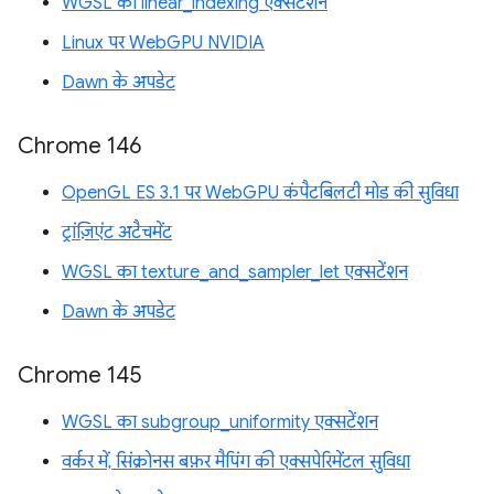
WGSL का linear_indexing एक्सटेंशन
Linux पर WebGPU NVIDIA
Dawn के अपडेट
Chrome 146
OpenGL ES 3.1 पर WebGPU कंपैटबिलटी मोड की सुविधा
ट्रांज़िएंट अटैचमेंट
WGSL का texture_and_sampler_let एक्सटेंशन
Dawn के अपडेट
Chrome 145
WGSL का subgroup_uniformity एक्सटेंशन
वर्कर में, सिंक्रोनस बफ़र मैपिंग की एक्सपेरिमेंटल सुविधा