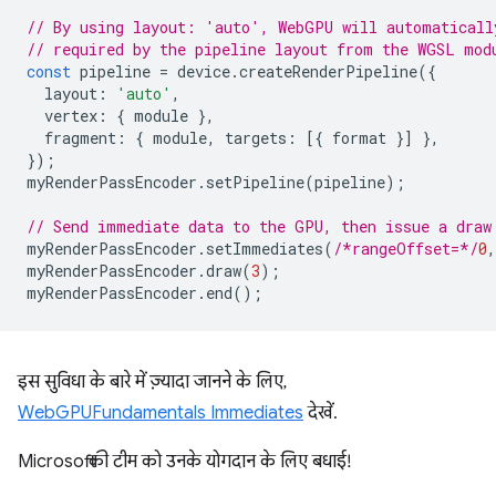
// By using layout: 'auto', WebGPU will automaticall
// required by the pipeline layout from the WGSL mod
const
pipeline
=
device
.
createRenderPipeline
({
layout
:
'auto'
,
vertex
:
{
module
},
fragment
:
{
module
,
targets
:
[{
format
}]
},
});
myRenderPassEncoder
.
setPipeline
(
pipeline
);
// Send immediate data to the GPU, then issue a draw
myRenderPassEncoder
.
setImmediates
(
/*rangeOffset=*/
0
,
myRenderPassEncoder
.
draw
(
3
);
myRenderPassEncoder
.
end
();
इस सुविधा के बारे में ज़्यादा जानने के लिए,
WebGPUFundamentals Immediates
देखें.
Microsoft की टीम को उनके योगदान के लिए बधाई!