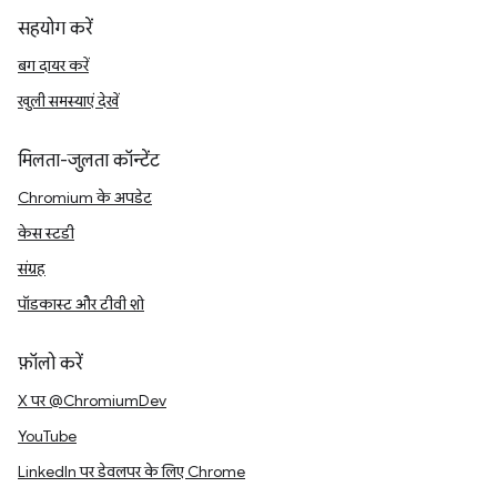
सहयोग करें
बग दायर करें
खुली समस्याएं देखें
मिलता-जुलता कॉन्टेंट
Chromium के अपडेट
केस स्टडी
संग्रह
पॉडकास्ट और टीवी शो
फ़ॉलो करें
X पर @ChromiumDev
YouTube
LinkedIn पर डेवलपर के लिए Chrome