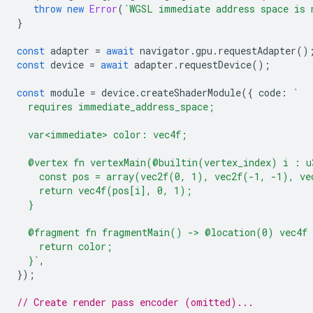
throw
new
Error
(
`WGSL immediate address space is 
}
const
adapter
=
await
navigator
.
gpu
.
requestAdapter
()
const
device
=
await
adapter
.
requestDevice
();
const
module
=
device
.
createShaderModule
({
code
:
`
  requires immediate_address_space;
  var<immediate> color: vec4f;
  @vertex fn vertexMain(@builtin(vertex_index) i : u
    const pos = array(vec2f(0, 1), vec2f(-1, -1), ve
    return vec4f(pos[i], 0, 1);
  }
  @fragment fn fragmentMain() -> @location(0) vec4f 
    return color;
  }`
,
});
// Create render pass encoder (omitted)...