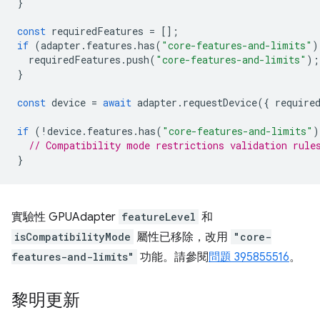
}
const
requiredFeatures
=
[];
if
(
adapter
.
features
.
has
(
"core-features-and-limits"
)
requiredFeatures
.
push
(
"core-features-and-limits"
);
}
const
device
=
await
adapter
.
requestDevice
({
require
if
(
!
device
.
features
.
has
(
"core-features-and-limits"
)
// Compatibility mode restrictions validation rule
}
實驗性 GPUAdapter
featureLevel
和
isCompatibilityMode
屬性已移除，改用
"core-
features-and-limits"
功能。請參閱
問題 395855516
。
黎明更新