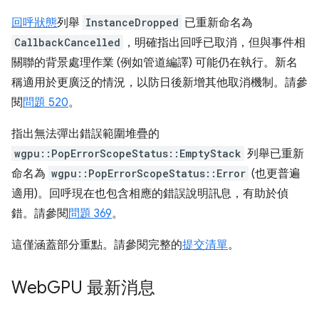
回呼狀態
列舉
InstanceDropped
已重新命名為
CallbackCancelled
，明確指出回呼已取消，但與事件相
關聯的背景處理作業 (例如管道編譯) 可能仍在執行。新名
稱適用於更廣泛的情況，以防日後新增其他取消機制。請參
閱
問題 520
。
指出無法彈出錯誤範圍堆疊的
wgpu::PopErrorScopeStatus::EmptyStack
列舉已重新
命名為
wgpu::PopErrorScopeStatus::Error
(也更普遍
適用)。回呼現在也包含相應的錯誤說明訊息，有助於偵
錯。請參閱
問題 369
。
這僅涵蓋部分重點。請參閱完整的
提交清單
。
Web
GPU 最新消息