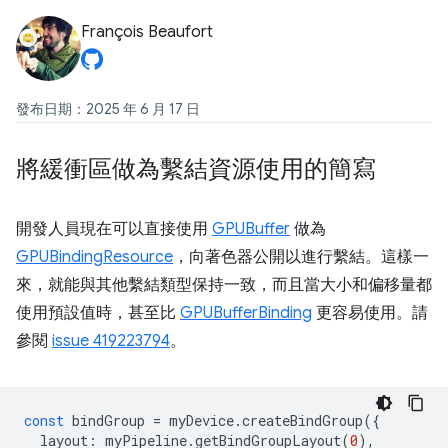
François Beaufort
發布日期：2025 年 6 月 17 日
將緩衝區做為繫結資源使用的簡寫
開發人員現在可以直接使用
GPUBuffer
做為
GPUBindingResource
，向著色器公開以進行繫結。這樣一
來，就能與其他繫結類型保持一致，而且當大小和偏移量都
使用預設值時，甚至比
GPUBufferBinding
更容易使用。請
參閱
issue 419223794
。
const
bindGroup
=
myDevice
.
createBindGroup
({
layout
:
myPipeline
.
getBindGroupLayout
(
0
),