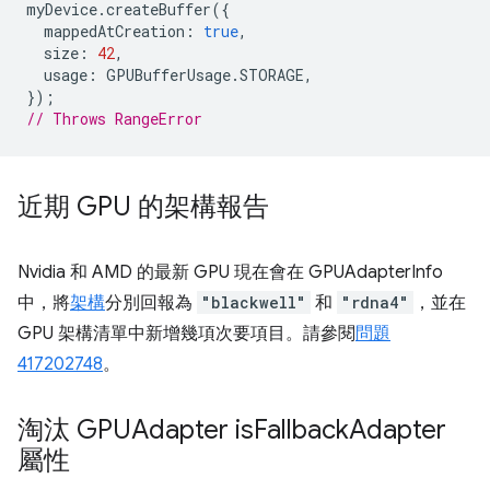
myDevice
.
createBuffer
({
mappedAtCreation
:
true
,
size
:
42
,
usage
:
GPUBufferUsage
.
STORAGE
,
});
// Throws RangeError
近期 GPU 的架構報告
Nvidia 和 AMD 的最新 GPU 現在會在 GPUAdapterInfo
中，將
架構
分別回報為
"blackwell"
和
"rdna4"
，並在
GPU 架構清單中新增幾項次要項目。請參閱
問題
417202748
。
淘汰 GPUAdapter is
Fallback
Adapter
屬性