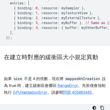
entries
:
[
{
binding
:
0
,
resource
:
mySampler
},
{
binding
:
1
,
resource
:
myTextureView
},
{
binding
:
2
,
resource
:
myExternalTexture
},
{
binding
:
3
,
resource
:
myBuffer
},
// Same as {
{
binding
:
4
,
resource
:
{
buffer
:
myOtherBuffer
,
],
});
在建立時對應的緩衝區大小規定異動
如果
size
不是 4 的倍數，現在將
mappedAtCreation
設
為 true 時，建立緩衝區會擲回
RangeError
。先前僅會強制
執行
GPUValidationError
。請參閱
問題 405883445
。