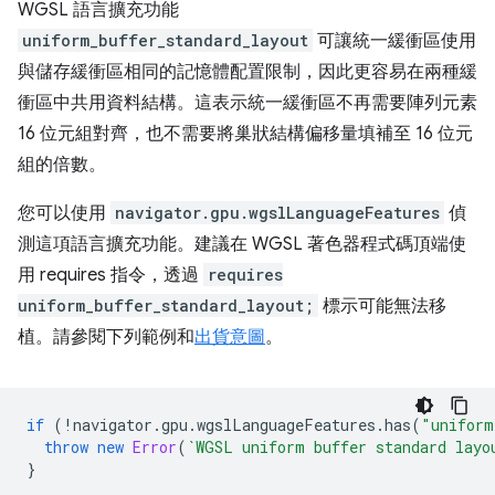
WGSL 語言擴充功能
uniform_buffer_standard_layout
可讓統一緩衝區使用
與儲存緩衝區相同的記憶體配置限制，因此更容易在兩種緩
衝區中共用資料結構。這表示統一緩衝區不再需要陣列元素
16 位元組對齊，也不需要將巢狀結構偏移量填補至 16 位元
組的倍數。
您可以使用
navigator.gpu.wgslLanguageFeatures
偵
測這項語言擴充功能。建議在 WGSL 著色器程式碼頂端使
用 requires 指令，透過
requires
uniform_buffer_standard_layout;
標示可能無法移
植。請參閱下列範例和
出貨意圖
。
if
(
!
navigator
.
gpu
.
wgslLanguageFeatures
.
has
(
"uniform
throw
new
Error
(
`WGSL uniform buffer standard layo
}