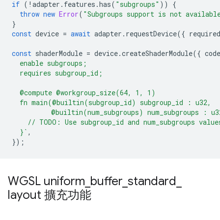
if
(
!
adapter
.
features
.
has
(
"subgroups"
))
{
throw
new
Error
(
"Subgroups support is not availabl
}
const
device
=
await
adapter
.
requestDevice
({
require
const
shaderModule
=
device
.
createShaderModule
({
cod
  enable subgroups;
  requires subgroup_id;
  @compute @workgroup_size(64, 1, 1)
  fn main(@builtin(subgroup_id) subgroup_id : u32,
          @builtin(num_subgroups) num_subgroups : u3
    // TODO: Use subgroup_id and num_subgroups value
  }`
,
});
WGSL uniform
_
buffer
_
standard
_
layout 擴充功能