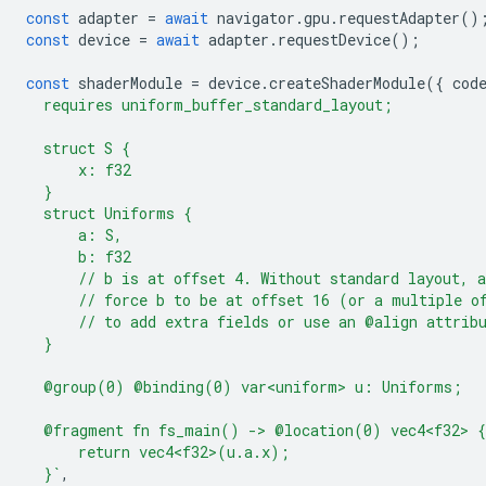
const
adapter
=
await
navigator
.
gpu
.
requestAdapter
()
const
device
=
await
adapter
.
requestDevice
();
const
shaderModule
=
device
.
createShaderModule
({
cod
  requires uniform_buffer_standard_layout;
  struct S {
      x: f32
  }
  struct Uniforms {
      a: S,
      b: f32
      // b is at offset 4. Without standard layout, 
      // force b to be at offset 16 (or a multiple o
      // to add extra fields or use an @align attrib
  }
  @group(0) @binding(0) var<uniform> u: Uniforms;
  @fragment fn fs_main() -> @location(0) vec4<f32> {
      return vec4<f32>(u.a.x);
  }`
,