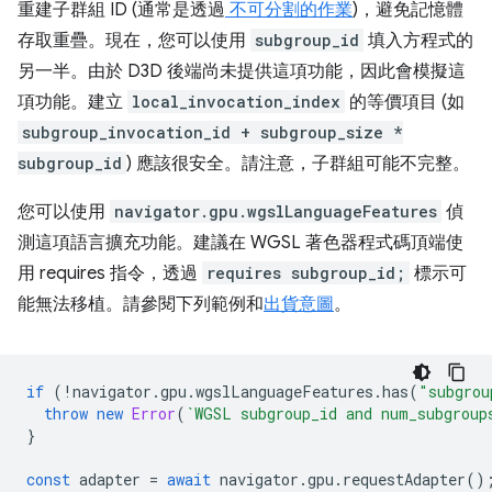
重建子群組 ID (通常是透過
不可分割的作業
)，避免記憶體
存取重疊。現在，您可以使用
subgroup_id
填入方程式的
另一半。由於 D3D 後端尚未提供這項功能，因此會模擬這
項功能。建立
local_invocation_index
的等價項目 (如
subgroup_invocation_id + subgroup_size *
subgroup_id
) 應該很安全。請注意，子群組可能不完整。
您可以使用
navigator.gpu.wgslLanguageFeatures
偵
測這項語言擴充功能。建議在 WGSL 著色器程式碼頂端使
用 requires 指令，透過
requires subgroup_id;
標示可
能無法移植。請參閱下列範例和
出貨意圖
。
if
(
!
navigator
.
gpu
.
wgslLanguageFeatures
.
has
(
"subgrou
throw
new
Error
(
`WGSL subgroup_id and num_subgroup
}
const
adapter
=
await
navigator
.
gpu
.
requestAdapter
()