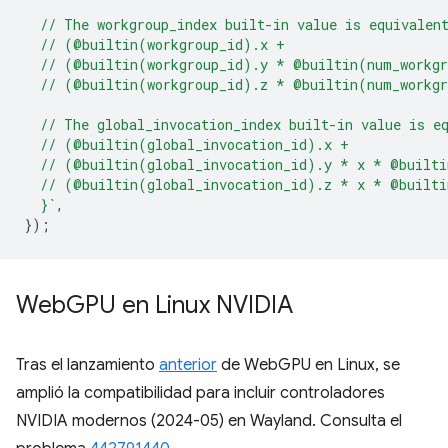
  // The workgroup_index built-in value is equivalen
  // (@builtin(workgroup_id).x +
  // (@builtin(workgroup_id).y * @builtin(num_workg
  // (@builtin(workgroup_id).z * @builtin(num_workg
  // The global_invocation_index built-in value is e
  // (@builtin(global_invocation_id).x +
  // (@builtin(global_invocation_id).y * x * @built
  // (@builtin(global_invocation_id).z * x * @built
  }`
,
});
Web
GPU en Linux NVIDIA
Tras el lanzamiento
anterior
de WebGPU en Linux, se
amplió la compatibilidad para incluir controladores
NVIDIA modernos (2024-05) en Wayland. Consulta el