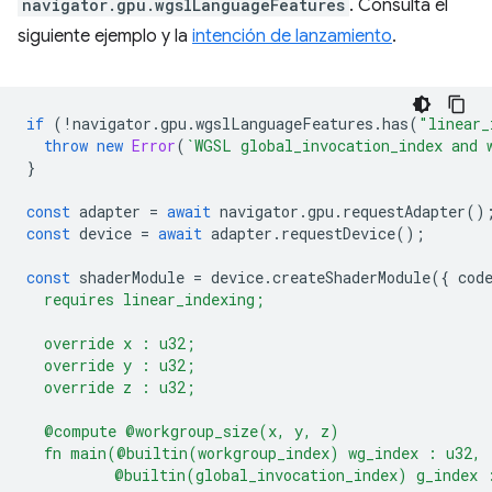
navigator.gpu.wgslLanguageFeatures
. Consulta el
siguiente ejemplo y la
intención de lanzamiento
.
if
(
!
navigator
.
gpu
.
wgslLanguageFeatures
.
has
(
"linear_
throw
new
Error
(
`WGSL global_invocation_index and 
}
const
adapter
=
await
navigator
.
gpu
.
requestAdapter
()
const
device
=
await
adapter
.
requestDevice
();
const
shaderModule
=
device
.
createShaderModule
({
cod
  requires linear_indexing;
  override x : u32;
  override y : u32;
  override z : u32;
  @compute @workgroup_size(x, y, z)
  fn main(@builtin(workgroup_index) wg_index : u32,
          @builtin(global_invocation_index) g_index 