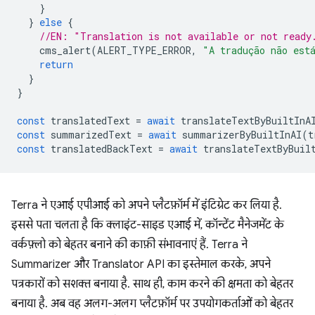
}
}
else
{
//EN: "Translation is not available or not ready
cms_alert
(
ALERT_TYPE_ERROR
,
"A tradução não est
return
}
}
const
translatedText
=
await
translateTextByBuiltInA
const
summarizedText
=
await
summarizerByBuiltInAI
(
t
const
translatedBackText
=
await
translateTextByBuil
Terra ने एआई एपीआई को अपने प्लैटफ़ॉर्म में इंटिग्रेट कर लिया है.
इससे पता चलता है कि क्लाइंट-साइड एआई में, कॉन्टेंट मैनेजमेंट के
वर्कफ़्लो को बेहतर बनाने की काफ़ी संभावनाएं हैं. Terra ने
Summarizer और Translator API का इस्तेमाल करके, अपने
पत्रकारों को सशक्त बनाया है. साथ ही, काम करने की क्षमता को बेहतर
बनाया है. अब वह अलग-अलग प्लैटफ़ॉर्म पर उपयोगकर्ताओं को बेहतर