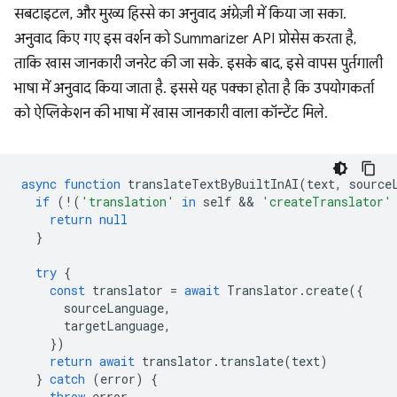
सबटाइटल, और मुख्य हिस्से का अनुवाद अंग्रेज़ी में किया जा सका.
अनुवाद किए गए इस वर्शन को Summarizer API प्रोसेस करता है,
ताकि खास जानकारी जनरेट की जा सके. इसके बाद, इसे वापस पुर्तगाली
भाषा में अनुवाद किया जाता है. इससे यह पक्का होता है कि उपयोगकर्ता
को ऐप्लिकेशन की भाषा में खास जानकारी वाला कॉन्टेंट मिले.
async
function
translateTextByBuiltInAI
(
text
,
source
if
(
!
(
'translation'
in
self
 && 
'createTranslator'
return
null
}
try
{
const
translator
=
await
Translator
.
create
({
sourceLanguage
,
targetLanguage
,
})
return
await
translator
.
translate
(
text
)
}
catch
(
error
)
{
throw
error