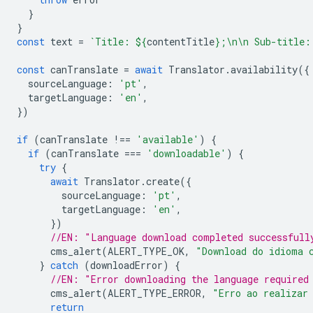
}
}
const
text
=
`Title: 
${
contentTitle
}
;\n\n Sub-title:
const
canTranslate
=
await
Translator
.
availability
({
sourceLanguage
:
'pt'
,
targetLanguage
:
'en'
,
})
if
(
canTranslate
!==
'available'
)
{
if
(
canTranslate
===
'downloadable'
)
{
try
{
await
Translator
.
create
({
sourceLanguage
:
'pt'
,
targetLanguage
:
'en'
,
})
//EN: "Language download completed successfull
cms_alert
(
ALERT_TYPE_OK
,
"Download do idioma 
}
catch
(
downloadError
)
{
//EN: "Error downloading the language required
cms_alert
(
ALERT_TYPE_ERROR
,
"Erro ao realizar
return