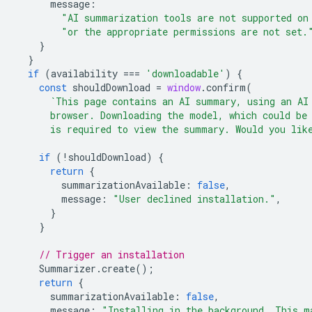
message
:
"AI summarization tools are not supported on
"or the appropriate permissions are not set.
}
}
if
(
availability
===
'downloadable'
)
{
const
shouldDownload
=
window
.
confirm
(
`This page contains an AI summary, using an AI
      browser. Downloading the model, which could be
      is required to view the summary. Would you lik
if
(
!
shouldDownload
)
{
return
{
summarizationAvailable
:
false
,
message
:
"User declined installation."
,
}
}
// Trigger an installation
Summarizer
.
create
();
return
{
summarizationAvailable
:
false
,
message
:
"Installing in the background. This m