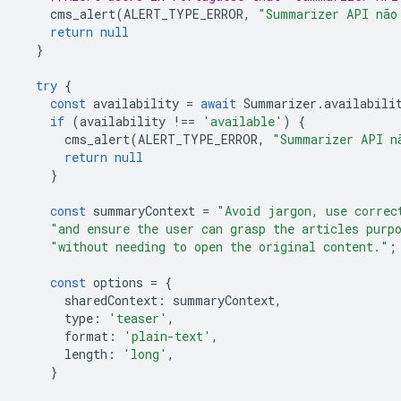
cms_alert
(
ALERT_TYPE_ERROR
,
"Summarizer API não
return
null
}
try
{
const
availability
=
await
Summarizer
.
availabili
if
(
availability
!==
'available'
)
{
cms_alert
(
ALERT_TYPE_ERROR
,
"Summarizer API n
return
null
}
const
summaryContext
=
"Avoid jargon, use correc
"and ensure the user can grasp the articles purp
"without needing to open the original content."
;
const
options
=
{
sharedContext
:
summaryContext
,
type
:
'teaser'
,
format
:
'plain-text'
,
length
:
'long'
,
}