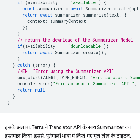
if
(
availability
===
'available'
)
{
const
summarizer
=
await
Summarizer
.
create
(
opt
return
await
summarizer
.
summarize
(
text
,
{
context
:
summaryContext
})
}
// return the download of the Summarizer Model
if
(
availability
===
'downloadable'
){
return
await
Summarizer
.
create
();
}
}
catch
(
error
)
{
//EN: "Error using the Summarizer API"
cms_alert
(
ALERT_TYPE_ERROR
,
"Erro ao usar o Sum
console
.
error
(
"Erro ao usar o Summarizer API:"
,
return
null
}
}
इसके अलावा, Terra ने Translator API के साथ Summarizer का
इस्तेमाल किया. इससे, पुर्तगाली भाषा में लिखे गए मूल लेख के टाइटल,