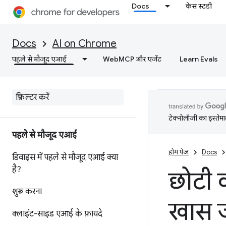
Docs
केस स्टडी
Docs
AI on Chrome
पहले से मौजूद एआई
WebMCP और एजेंट
Learn Evals
टेक्नोलॉजी का इस्तेमाल
पहले से मौजूद एआई
होम पेज
Docs
डिवाइस में पहले से मौजूद एआई क्या
है?
छोटी कॉ
शुरू करना
खास ज
क्लाइंट-साइड एआई के फ़ायदे