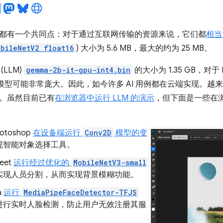
都有一个共同点：对于通过互联网传输的资源来说，它们都
相当
bileNetV2 float16
) 大小为 5.6 MB，最大的约为 25 MB。
LLM)
gemma-2b-it-gpu-int4.bin
的大小为 1.35 GB，对
AI 模型可能非常庞大。因此，如今许多 AI 用例都在云端实现。
。虽然目前已有
在浏览器中运行 LLM 的演示
，但下面是一些在
hotoshop
在设备端运行
Conv2D
模型的变
现智能对象选择工具。
eet
运行经过优化的
MobileNetV3-small
实现人员分割，从而实现背景模糊功能。
a
运行
MediaPipeFaceDetector-TFJS
进行实时人脸检测，防止用户无效注册其服