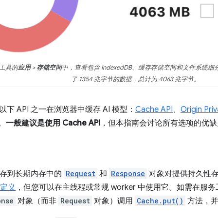
者工具的
应用
>
存储空间
中，查看包含 IndexedDB、缓存存储空间和文件系统
了 1354 兆字节的数据，总计为 4063 兆字节。
下 API 之一在浏览器中缓存 AI 模型：
Cache API
、
Origin Pri
。
一般建议是使用 Cache API
，但本指南会讨论所有选项的优缺
存到长期内存中的
Request
和
Response
对象对提供持久性存储
中定义
，但您可以在主线程或常规 worker 中使用它。如需在
onse
对象（而非
Request
对象）调用
Cache.put()
方法，并