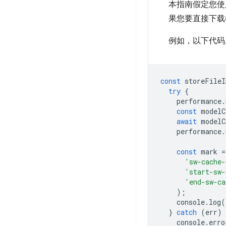
本指南假定您使
果您要直接下载
例如，以下代码展
const
storeFileI
try
{
performance
.
const
modelC
await
modelC
performance
.
const
mark
=
'sw-cache-
'start-sw-
'end-sw-ca
);
console
.
log
(
}
catch
(
err
)
console
.
erro