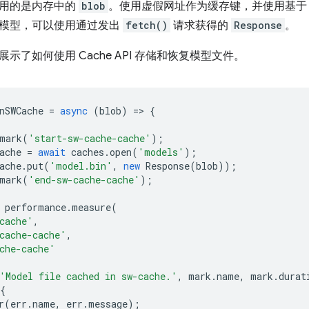
用的是内存中的
blob
。使用虚假网址作为缓存键，并使用基
模型，可以使用通过发出
fetch()
请求获得的
Response
。
示了如何使用 Cache API 存储和恢复模型文件。
nSWCache
=
async
(
blob
)
=
>
{
mark
(
'start-sw-cache-cache'
);
ache
=
await
caches
.
open
(
'models'
);
ache
.
put
(
'model.bin'
,
new
Response
(
blob
));
mark
(
'end-sw-cache-cache'
);
performance
.
measure
(
cache'
,
cache-cache'
,
che-cache'
'Model file cached in sw-cache.'
,
mark
.
name
,
mark
.
durat
{
r
(
err
.
name
,
err
.
message
);