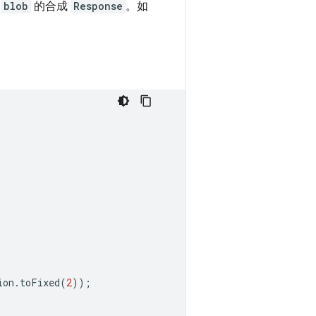
于
blob
的合成
Response
。如
ion
.
toFixed
(
2
));