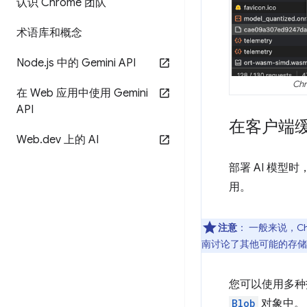
认识 Chrome 团队
术语库和概念
Node
.
js 中的 Gemini API
Ch
在 Web 应用中使用 Gemini
API
在客户端缓存
Web
.
dev 上的 AI
部署 AI 模
用。
注意
：
一般来说，Ch
南讨论了其他可能的存储
您可以使用多种
Blob
对象中。