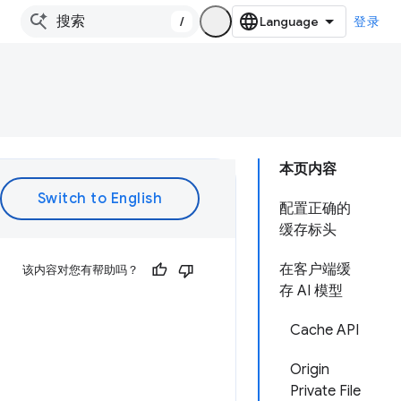
/
登录
本页内容
配置正确的
缓存标头
在客户端缓
该内容对您有帮助吗？
存 AI 模型
Cache API
Origin
Private File