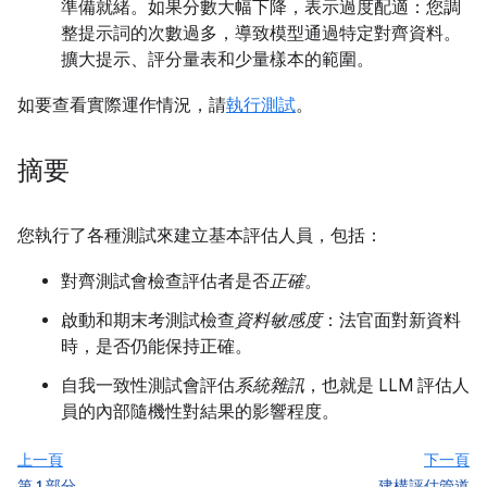
準備就緒。如果分數大幅下降，表示過度配適：您調
整提示詞的次數過多，導致模型通過特定對齊資料。
擴大提示、評分量表和少量樣本的範圍。
如要查看實際運作情況，請
執行測試
。
摘要
您執行了各種測試來建立基本評估人員，包括：
對齊測試會檢查評估者是否
正確
。
啟動和期末考測試檢查
資料敏感度
：法官面對新資料
時，是否仍能保持正確。
自我一致性測試會評估
系統雜訊
，也就是 LLM 評估人
員的內部隨機性對結果的影響程度。
上一頁
下一頁
第 1 部分
建構評估管道