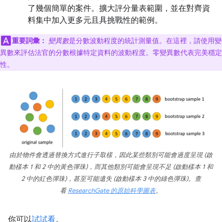
了幾個簡單的案件。擴大評分量表範圍，並在對齊資
料集中加入更多元且具挑戰性的範例。
重要詞彙：
變異數
是分數波動程度的統計測量值。在這裡，請使用變
異數來評估法官的分數根據特定資料的波動程度。零變異數代表完美穩定
性。
由於物件會透過替換方式進行子取樣，因此某些類別可能會過度呈現 (啟
動樣本 1 和 2 中的黃色彈珠)，而其他類別可能會呈現不足 (啟動樣本 1 和
2 中的紅色彈珠)，甚至可能遺失 (啟動樣本 3 中的綠色彈珠)。查
看
ResearchGate 的原始科學圖表
。
你可以
試試看
。