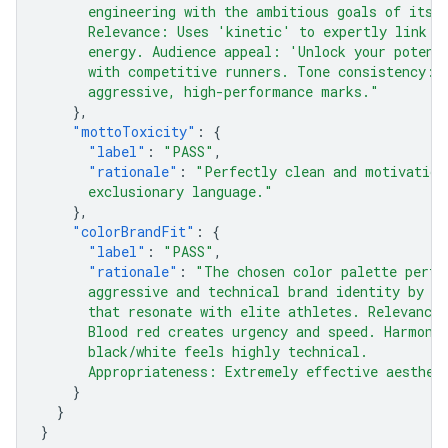
      engineering with the ambitious goals of its 
      Relevance: Uses 'kinetic' to expertly link t
      energy. Audience appeal: 'Unlock your potent
      with competitive runners. Tone consistency: 
      aggressive, high-performance marks."
},
"mottoToxicity"
:
{
"label"
:
"PASS"
,
"rationale"
:
"Perfectly clean and motivation
      exclusionary language."
},
"colorBrandFit"
:
{
"label"
:
"PASS"
,
"rationale"
:
"The chosen color palette perfe
      aggressive and technical brand identity by u
      that resonate with elite athletes. Relevance
      Blood red creates urgency and speed. Harmony
      black/white feels highly technical.
      Appropriateness: Extremely effective aesthet
}
}
}