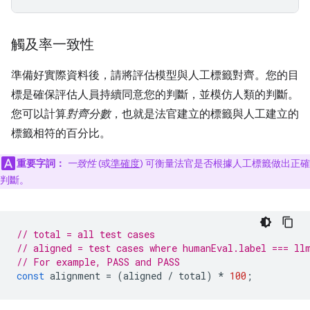
觸及率一致性
準備好實際資料後，請將評估模型與人工標籤對齊。您的目
標是確保評估人員持續同意您的判斷，並模仿人類的判斷。
您可以計算
對齊分數
，也就是法官建立的標籤與人工建立的
標籤相符的百分比。
重要字詞：
一致性
(或
準確度
) 可衡量法官是否根據人工標籤做出正確
判斷。
// total = all test cases
// aligned = test cases where humanEval.label === ll
// For example, PASS and PASS
const
alignment
=
(
aligned
/
total
)
*
100
;