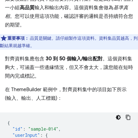
一小組
高品質
輸入和輸出內容。這個資料集會做為
基準真
相
。您可以使用這項功能，確認評審的邏輯是否持續符合您
的期望。
重要事項：
品質是關鍵。請仔細製作這項資料。資料集品質越高，判
斷結果就越準確。
對齊資料集應包含
30 到 50 個輸入/輸出配對
。這個資料集
夠大，可涵蓋一些邊緣情況，但又不會太大，讓您能在短時
間內完成標記。
在 ThemeBuilder 範例中，對齊資料集中的項目如下所示
(輸入、輸出、人工標籤)：
{
"id"
:
"sample-014"
,
"userInput"
:
{