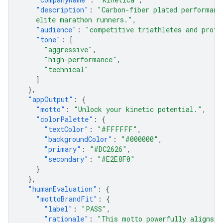
"description"
:
"Carbon-fiber plated performanc
    elite marathon runners."
,
"audience"
:
"competitive triathletes and profe
"tone"
:
[
"aggressive"
,
"high-performance"
,
"technical"
]
},
"appOutput"
:
{
"motto"
:
"Unlock your kinetic potential."
,
"colorPalette"
:
{
"textColor"
:
"#FFFFFF"
,
"backgroundColor"
:
"#000000"
,
"primary"
:
"#DC2626"
,
"secondary"
:
"#E2E8F0"
}
},
"humanEvaluation"
:
{
"mottoBrandFit"
:
{
"label"
:
"PASS"
,
"rationale"
:
"This motto powerfully aligns t