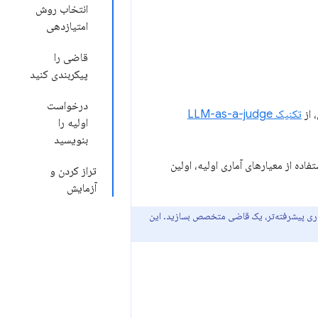
انتخاب روش
امتیازدهی
قاضی را
پیکربندی کنید
درخواست
 از
تکنیک LLM-as-a-judge
اولیه را
بنویسید
فاده از معیارهای آماری اولیه، اولین
تراز کردن و
آزمایش
ان حوزه، مانند طراحان برند در مثال ThemeBuilder، و معیارهای آماری پیشرفته‌تر، یک قاضی متخصص بسازید. این