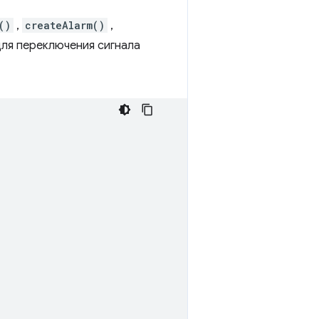
()
,
createAlarm()
,
для переключения сигнала