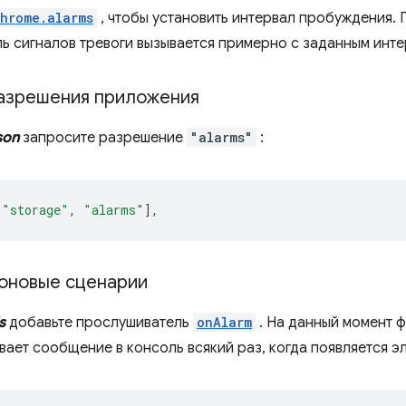
hrome.alarms
, чтобы установить интервал пробуждения. 
ь сигналов тревоги вызывается примерно с заданным инте
азрешения приложения
son
запросите разрешение
"alarms"
:
[
"storage"
,
"alarms"
],
оновые сценарии
s
добавьте прослушиватель
onAlarm
. На данный момент 
вает сообщение в консоль всякий раз, когда появляется э