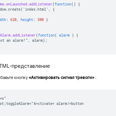
me
.
onLaunched
.
addListener
(
function
()
{
dow.create('index.html',
{
dth
:
620
,
height
:
500
}
nAlarm
.
addListener
(
function
(
alarm
)
{
Got
an
alarm!",
alarm)
;
TML-представление
бавьте кнопку
«Активировать сигнал тревоги»
:
<o"

ot;toggleAlarm<"A>ctivate< alarm/>b
utton
