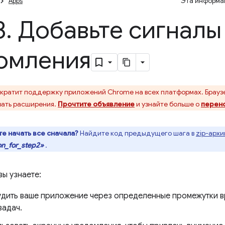
Apps
Эта информац
3
.
Добавьте сигналы 
омления
кратит поддержку приложений Chrome на всех платформах. Брауз
ать расширения.
Прочтите объявление
и узнайте больше о
перен
те начать все сначала?
Найдите код предыдущего шага в
zip-архи
on_for_step2»
.
вы узнаете:
удить ваше приложение через определенные промежутки в
задач.