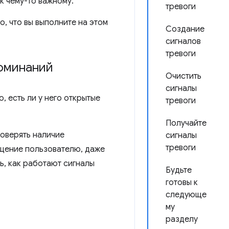
к чему-то важному.
тревоги
, что вы выполните на этом
Создание
сигналов
тревоги
оминаний
Очистить
сигналы
 есть ли у него открытые
тревоги
Получайте
роверять наличие
сигналы
тревоги
щение пользователю, даже
ь, как работают сигналы
Будьте
готовы к
следующе
му
разделу