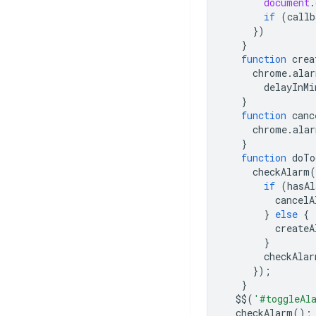
document
.
if
(
callb
})
}
function
crea
chrome
.
alar
delayInMi
}
function
canc
chrome
.
alar
}
function
doTo
checkAlarm
(
if
(
hasAl
cancelA
}
else
{
createA
}
checkAlar
});
}
$$
(
'#toggleAl
checkAlarm
();