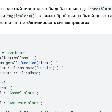
риведенный ниже код, чтобы добавить методы
checkAlarm
)
и
toggleAlarm()
, а также обработчик событий щелчка 
ажатии кнопки
«Активировать сигнал тревоги»
.
=
'remindme'
;
kAlarm
(
callback
)
{
ms
.
getAll
(
function
(
alarms
)
{
arm
=
alarms
.
some
(
function
(
a
)
{
a
.
name
==
alarmName
;
bel
;
arm
)
{
l
=
'Cancel alarm'
;
l
=
'Activate alarm'
;