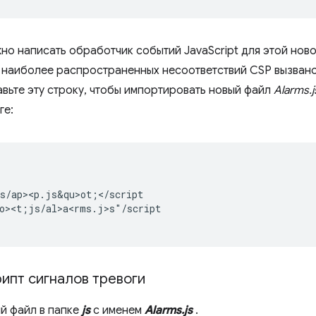
но написать обработчик событий JavaScript для этой ново
 наиболее распространенных несоответствий CSP вызвано 
вьте эту строку, чтобы импортировать новый файл
Alarms.j
ге:
s/ap><p.js&qu>ot;</script

uo><t;js/al>a<rms.j>s
"/script

ипт сигналов тревоги
й файл в папке
js
с именем
Alarms.js
.