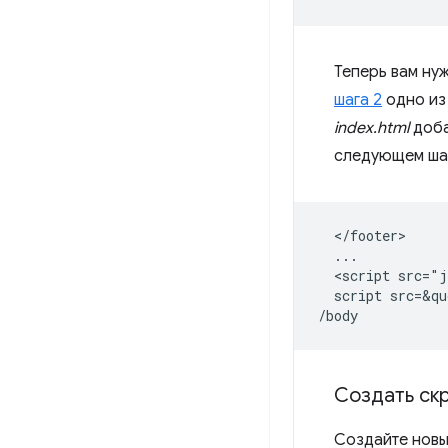
Теперь вам нуж
шага 2
одно из
index.html
доба
следующем ша
  </footer>

  ...

  <script src="j
  script src=&q
Создать скр
Создайте новы