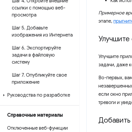
Как испол
Шаг 4
.
Откройте внешние
ссылки с помощью веб-
Примерное вре
просмотра
этапе,
прыгнит
Шаг 5
.
Добавьте
изображения из Интернета
Улучшите
Шаг 6
.
Экспортируйте
задачи в файловую
Улучшите прил
систему
задачи, даже 
Шаг 7
.
Опубликуйте свое
Во-первых, ва
приложение
незавершенных
если окно при
Руководства по разработке
тревоги и уве
Справочные материалы
Добавить
Отключенные веб-функции