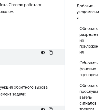
Пока Chrome работает,
Добавить
рвалом.
уведомлени
я
Обновить
разрешен
ия
приложен
ия
Обновить
фоновые
сценарии
Обновить
функция обратного вызова
прослуши
лемент задачи:
ватель
сигналов
тревоги