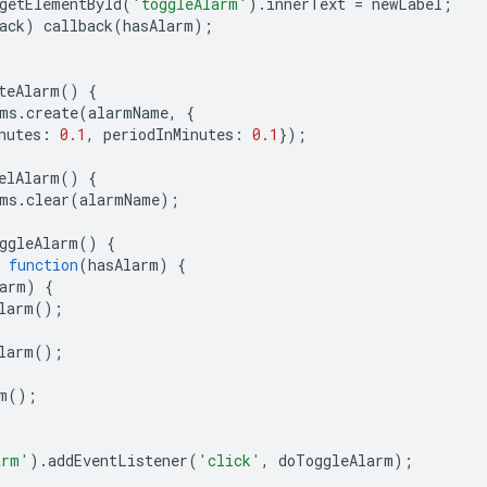
getElementById
(
'toggleAlarm'
).
innerText
=
newLabel
;
ack
)
callback
(
hasAlarm
);
teAlarm
()
{
ms
.
create
(
alarmName
,
{
nutes
:
0.1
,
periodInMinutes
:
0.1
});
elAlarm
()
{
ms
.
clear
(
alarmName
);
ggleAlarm
()
{
function
(
hasAlarm
)
{
arm
)
{
larm
();
larm
();
m
();
arm'
).
addEventListener
(
'click'
,
doToggleAlarm
);