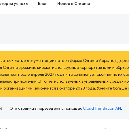
стории успеха
Блог
Новое в Chrome
ляется частью документации по платформе Chrome Apps, поддерж
я Chrome в режиме киоска, используемые корпоративными и образ
иваться после апреля 2027 года, что ознаменует окончание их сро
альных приложений Chrome, используемых в управляемых средах к
 организациями, закончится в октябре 2028 года. Узнайте больше 
Эта страница переведена с помощью
Cloud Translation API
.