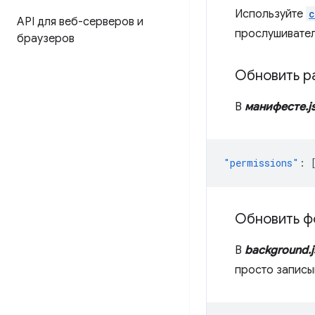
Используйте
c
API для веб-серверов и
прослушивател
браузеров
Обновить р
В
манифесте.j
"permissions"
:
Обновить ф
В
background.j
просто записы