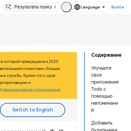
/
Войти
Содержание
ка которой прекращена в 2020
Улучшите
овательными клиентами, больше
свое
ка службы. Кроме того, срок
приложение
орпоративными и
Todo с
о
переносе вашего приложения
.
помощью
напоминани
й
Добавить
будильники