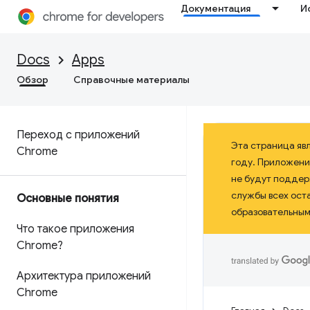
Документация
И
Docs
Apps
Обзор
Справочные материалы
Переход с приложений
Эта страница яв
Chrome
году. Приложени
не будут поддерж
службы всех ост
Основные понятия
образовательными
Что такое приложения
Chrome?
Архитектура приложений
Chrome