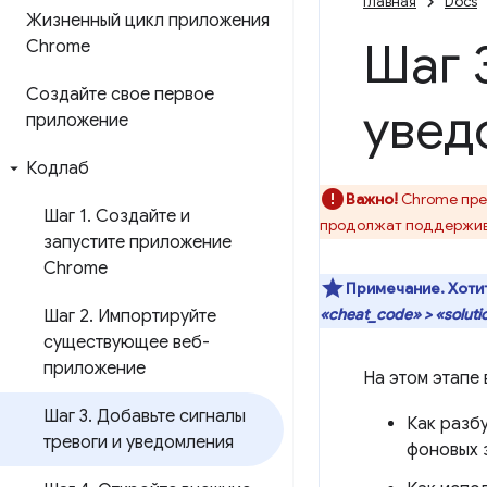
Главная
Docs
Жизненный цикл приложения
Шаг 
Chrome
Создайте свое первое
увед
приложение
Кодлаб
Важно!
Chrome пре
Шаг 1
.
Создайте и
продолжат поддержив
запустите приложение
Chrome
Примечание.
Хоти
«cheat_code» > «soluti
Шаг 2
.
Импортируйте
существующее веб-
приложение
На этом этапе 
Шаг 3
.
Добавьте сигналы
Как разб
тревоги и уведомления
фоновых 