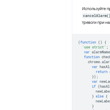
Используйте п
cancelAlarm(
тревоги при н
(
function
()
{
'use strict'
;
var
alarmName
function
chec
chrome
.
alar
var
hasAl
return
});
var
newLa
if
(
hasAl
newLabe
}
else
{
newLabe
}