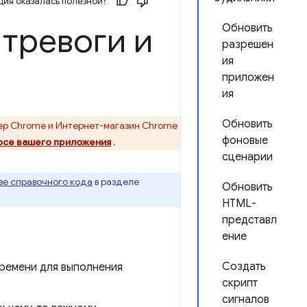
ия оказалась полезной?
тревоги и
Обновить
разрешен
ия
приложен
ия
Обновить
ер Chrome и Интернет-магазин Chrome
фоновые
осе вашего приложения
.
сценарии
ве справочного кода
в разделе
Обновить
HTML-
представл
ение
Создать
ремени для выполнения
скрипт
сигналов