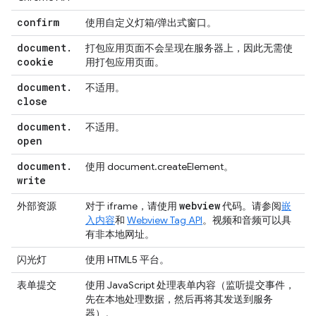
confirm
使用自定义灯箱/弹出式窗口。
document
.
打包应用页面不会呈现在服务器上，因此无需使
cookie
用打包应用页面。
document
.
不适用。
close
document
.
不适用。
open
document
.
使用 document.createElement。
write
webview
外部资源
对于 iframe，请使用
代码。请参阅
嵌
入内容
和
Webview Tag API
。视频和音频可以具
有非本地网址。
闪光灯
使用 HTML5 平台。
表单提交
使用 JavaScript 处理表单内容（监听提交事件，
先在本地处理数据，然后再将其发送到服务
器）。