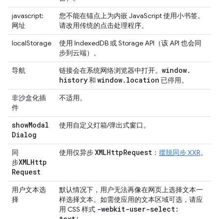
javascript:
您不能在锚点上为内嵌 JavaScript 使用小书签。
网址
请改用传统的点击处理程序。
localStorage
使用 IndexedDB 或 Storage API（该 API 也会同
步到云端）。
window
.
导航
链接会在系统网络浏览器中打开。
history
window
.
location
和
已停用。
非沙盒化插
不适用。
件
show
Modal
使用自定义灯箱/弹出式窗口。
Dialog
XMLHttp
Request
同
使用仅异步
：
摆脱同步 XXR
。
XMLHttp
步
Request
用户文本选
默认情况下，用户无法再像在网页上选择文本一
择
样选择文本。如需使应用的文本区域可选，请应
-webkit-user-select:
用 CSS 样式
text;