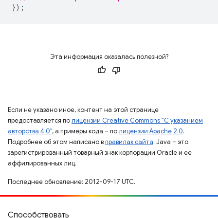
});
Эта информация оказалась полезной?
Если не указано иное, контент на этой странице
предоставляется по
лицензии Creative Commons "С указанием
авторства 4.0"
, а примеры кода – по
лицензии Apache 2.0
.
Подробнее об этом написано в
правилах сайта
. Java – это
зарегистрированный товарный знак корпорации Oracle и ее
аффилированных лиц.
Последнее обновление: 2012-09-17 UTC.
Способствовать