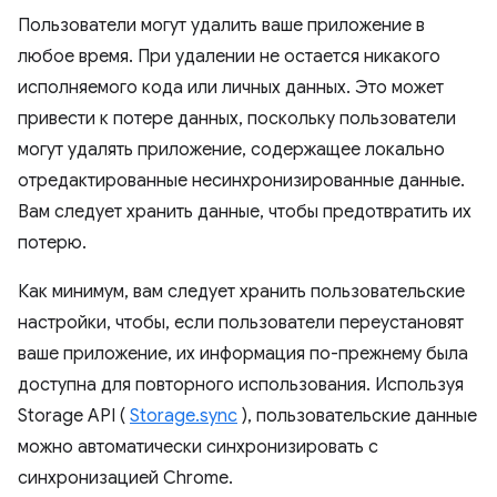
Пользователи могут удалить ваше приложение в
любое время. При удалении не остается никакого
исполняемого кода или личных данных. Это может
привести к потере данных, поскольку пользователи
могут удалять приложение, содержащее локально
отредактированные несинхронизированные данные.
Вам следует хранить данные, чтобы предотвратить их
потерю.
Как минимум, вам следует хранить пользовательские
настройки, чтобы, если пользователи переустановят
ваше приложение, их информация по-прежнему была
доступна для повторного использования. Используя
Storage API (
Storage.sync
), пользовательские данные
можно автоматически синхронизировать с
синхронизацией Chrome.