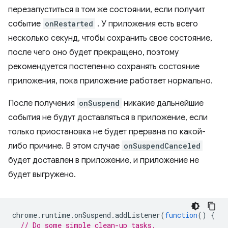
перезапуститься в том же состоянии, если получит
событие
onRestarted
. У приложения есть всего
несколько секунд, чтобы сохранить свое состояние,
после чего оно будет прекращено, поэтому
рекомендуется постепенно сохранять состояние
приложения, пока приложение работает нормально.
После получения
onSuspend
никакие дальнейшие
события не будут доставляться в приложение, если
только приостановка не будет прервана по какой-
либо причине. В этом случае
onSuspendCanceled
будет доставлен в приложение, и приложение не
будет выгружено.
chrome
.
runtime
.
onSuspend
.
addListener
(
function
()
{
// Do some simple clean-up tasks.