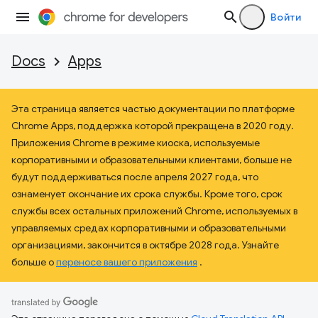
Войти
Docs
Apps
Эта страница является частью документации по платформе
Chrome Apps, поддержка которой прекращена в 2020 году.
Приложения Chrome в режиме киоска, используемые
корпоративными и образовательными клиентами, больше не
будут поддерживаться после апреля 2027 года, что
ознаменует окончание их срока службы. Кроме того, срок
службы всех остальных приложений Chrome, используемых в
управляемых средах корпоративными и образовательными
организациями, закончится в октябре 2028 года. Узнайте
больше о
переносе вашего приложения
.