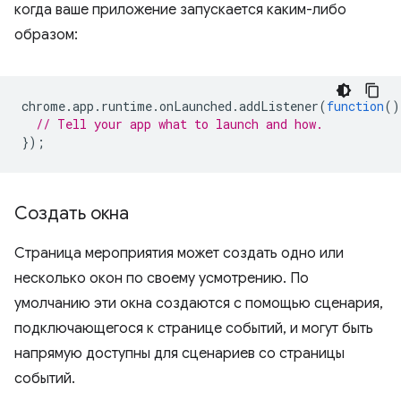
когда ваше приложение запускается каким-либо
образом:
chrome
.
app
.
runtime
.
onLaunched
.
addListener
(
function
()
// Tell your app what to launch and how.
});
Создать окна
Страница мероприятия может создать одно или
несколько окон по своему усмотрению. По
умолчанию эти окна создаются с помощью сценария,
подключающегося к странице событий, и могут быть
напрямую доступны для сценариев со страницы
событий.