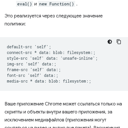
eval()
и
new Function()
.
Это реализуется через следующее значение
политики:
default-src 'self';

connect-src * data: blob: filesystem:;

style-src 'self' data: 'unsafe-inline';

img-src 'self' data:;

frame-src 'self' data:;

font-src 'self' data:;

Ваше приложение Chrome может ссылаться только на
скрипты и объекты внутри вашего приложения, за
исключением медиафайлов (приложения могут