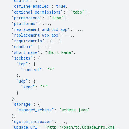
"oauth2"
:
...
,
"offline_enabled"
:
true
,
"optional_permissions"
:
[
"tabs"
],
"permissions"
:
[
"tabs"
],
"platforms"
:
...
,
"replacement_android_app"
:
...
,
"replacement_web_app"
:
...
,
"requirements"
:
{
...
},
"sandbox"
:
[
...
],
"short_name"
:
"Short Name"
,
"sockets"
:
{
"tcp"
:
{
"connect"
:
"*"
},
"udp"
:
{
"send"
:
"*"
}
},
"storage"
:
{
"managed_schema"
:
"schema.json"
},
"system_indicator"
:
...
,
"update_url"
:
"http://path/to/updateInfo.xml"
,