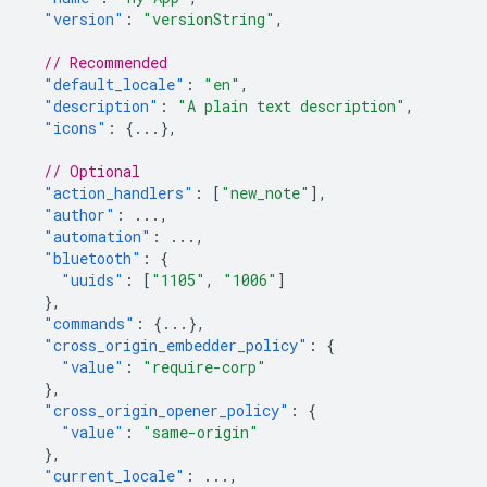
"version"
:
"versionString"
,
// Recommended
"default_locale"
:
"en"
,
"description"
:
"A plain text description"
,
"icons"
:
{
...
},
// Optional
"action_handlers"
:
[
"new_note"
],
"author"
:
...
,
"automation"
:
...
,
"bluetooth"
:
{
"uuids"
:
[
"1105"
,
"1006"
]
},
"commands"
:
{
...
},
"cross_origin_embedder_policy"
:
{
"value"
:
"require-corp"
},
"cross_origin_opener_policy"
:
{
"value"
:
"same-origin"
},
"current_locale"
:
...
,