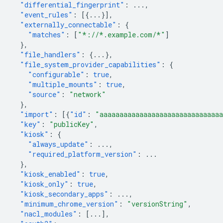
"differential_fingerprint"
:
...
,
"event_rules"
:
[{
...
}],
"externally_connectable"
:
{
"matches"
:
[
"*://*.example.com/*"
]
},
"file_handlers"
:
{
...
},
"file_system_provider_capabilities"
:
{
"configurable"
:
true
,
"multiple_mounts"
:
true
,
"source"
:
"network"
},
"import"
:
[{
"id"
:
"aaaaaaaaaaaaaaaaaaaaaaaaaaaaaa
"key"
:
"publicKey"
,
"kiosk"
:
{
"always_update"
:
...
,
"required_platform_version"
:
...
},
"kiosk_enabled"
:
true
,
"kiosk_only"
:
true
,
"kiosk_secondary_apps"
:
...
,
"minimum_chrome_version"
:
"versionString"
,
"nacl_modules"
:
[
...
],