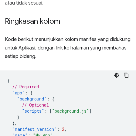
atau tidak sesuai.
Ringkasan kolom
Kode berikut menunjukkan kolom manifes yang didukung
untuk Aplikasi, dengan link ke halaman yang membahas
setiap bidang.
{
// Required
"app"
:
{
"background"
:
{
// Optional
"scripts"
:
[
"background.js"
]
}
},
"manifest_version"
:
2
,
"name"
:
"My App"
,