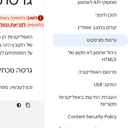
גרסת 
ממשקי API לאחסון
תוכן חיצוני
חשוב:
בתוספים.
לקריאת ההוד
קודם במצב אופליין
האפליקציות הן 
גרסת מניפסט
של הקובץ הזה בד
ניהול אחסון לא מקוון של
על המפתחים לצי
HTML5
גרסה נוכחי
פרסום האפליקציה
התקני USB
נכון לעכשיו, מפתחי אפליקצ
העברת הודעות באפליקציות
מקוריות
Content Security Policy