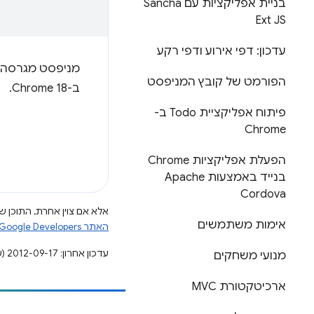
בניית אפליקציות עם Sancha
Ext JS
עדכון: דפי אירוע ודפי רקע
מניפסט מגרסה 1 חלה רק על תוספים ואפליקציות מתארחות, לא על אפליקציות Chrome. זה ה
הפורמט של קובץ המניפסט
ב-Chrome 18.
פיתוח אפליקציית Todo ב-
Chrome
הפעלת אפליקציות Chrome
בנייד באמצעות Apache
Cordova
אלא אם צוין אחרת, התוכן של
אימות משתמשים
האתר Google Developers‏
עדכון אחרון: 2012-09-17 (שעון UTC).
מנועי משחקים
ארכיטקטורת MVC