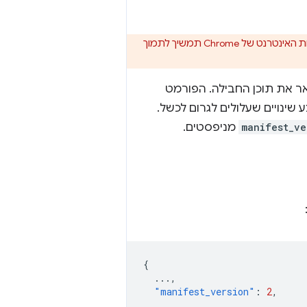
התמיכה באפליקציות Chrome תוסר בכל הפלטפורמות מ-Chrome. דפדפן Chrome ו- חנות האינטרנט של Chrome תמשיך לתמוך
 את תוכן החבילה. הפורמט
שינויים שעלולים לגרום לכשל.
manifest_ve
מניפסטים.
{
...
,
"manifest_version"
:
2
,
...