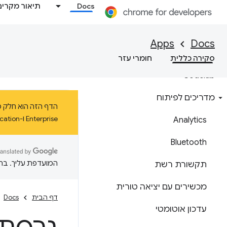
Docs
תיאור מקרים
מחזור החיים של אפליקציית
Chrome
Apps
Docs
יצירת האפליקציה הראשונה
סקירה כללית
חומרי עזר
Codelab
מדריכים לפיתוח
Enterprise ו-Education ב-ChromeOS עד ינואר 2025 לפחות.
Analytics
Bluetooth
המועדפת עליך. בתרג
תקשורת רשת
מכשירים עם יציאה טורית
דף הבית
Docs
עדכון אוטומטי