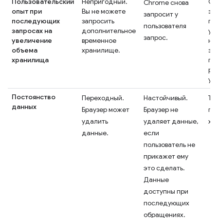
Пользовательский
Непригодный.
Ch
Chrome снова
опыт при
Вы не можете
за
запросит у
последующих
запросить
по
пользователя
запросах на
дополнительное
ус
запрос.
увеличение
временное
не
объема
хранилище.
за
хранилища
пр
ра
ув
Постоянство
Переходный.
Настойчивый.
То 
данных
Браузер может
Браузер не
по
удалить
удаляет данные,
хр
данные.
если
пользователь не
прикажет ему
это сделать.
Данные
доступны при
последующих
обращениях.