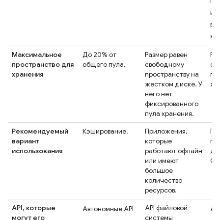
пр
из
вр
хр
Максимальное
До 20% от
Размер равен
Ра
пространство для
общего пула.
свободному
св
хранения
пространству на
пр
жестком диске. У
же
него нет
фиксированного
пула хранения.
Рекомендуемый
Кэширование.
Приложения,
Пр
вариант
которые
пр
использования
работают офлайн
дл
или имеют
Ch
большое
количество
ресурсов.
API, которые
API файловой
Автономные API
Ав
могут его
системы