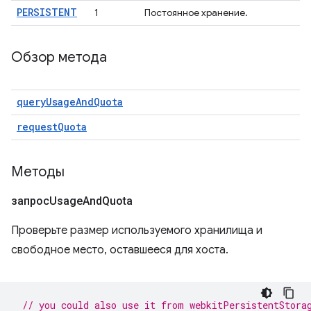
PERSISTENT
1
Постоянное хранение.
Обзор метода
queryUsageAndQuota
requestQuota
Методы
запросUsage
And
Quota
Проверьте размер используемого хранилища и
свободное место, оставшееся для хоста.
// you could also use it from webkitPersistentStora