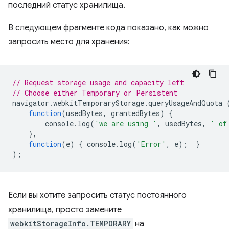
последний статус хранилища.
В следующем фрагменте кода показано, как можно
запросить место для хранения:
// Request storage usage and capacity left
// Choose either Temporary or Persistent
navigator
.
webkitTemporaryStorage
.
queryUsageAndQuota
function
(
usedBytes
,
grantedBytes
)
{
console
.
log
(
'we are using '
,
usedBytes
,
' of
},
function
(
e
)
{
console
.
log
(
'Error'
,
e
);
}
);
Если вы хотите запросить статус постоянного
хранилища, просто замените
webkitStorageInfo.TEMPORARY
на