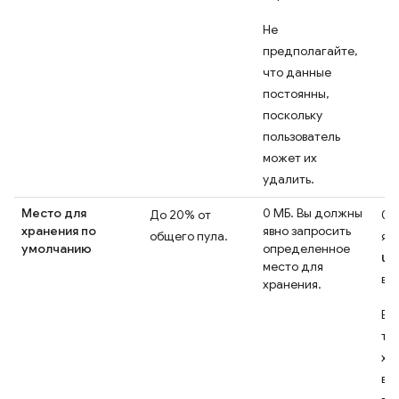
Не
предполагайте,
что данные
постоянны,
поскольку
пользователь
может их
удалить.
Место для
0 МБ. Вы должны
До 20% от
0 
хранения по
явно запросить
общего пула.
яв
умолчанию
определенное
un
место для
в 
хранения.
Ес
тр
хр
вы