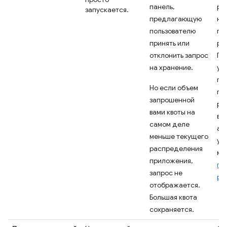
панель,
ра
запускается.
предлагающую
не
пользователю
пр
принять или
ра
отклонить запрос
Пр
на хранение.
ус
по
Но если объем
пр
запрошенной
ра
вами квоты на
вс
самом деле
ад
меньше текущего
ук
распределения
ма
приложения,
пр
запрос не
ра
отображается.
Большая квота
сохраняется.