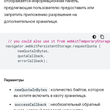
отображается информационная панель,
предлагающая пользователю предоставить или
запретить приложению разрешение на
дополнительное хранилище.
// you could also use it from webkitTemporaryStorag
navigator
.
webkitPersistentStorage
.
requestQuota
(
newQuotaInBytes
,
quotaCallback
,
errorCallback
);
Параметры
newQuotaInBytes
: количество байтов, которое
вы хотите включить в квоту хранилища.
successCallback
: необязательный обратный