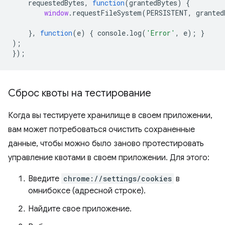
requestedBytes
,
function
(
grantedBytes
)
{
window
.
requestFileSystem
(
PERSISTENT
,
granted
},
function
(
e
)
{
console
.
log
(
'Error'
,
e
);
}
);
});
Сброс квоты на тестирование
Когда вы тестируете хранилище в своем приложении,
вам может потребоваться очистить сохраненные
данные, чтобы можно было заново протестировать
управление квотами в своем приложении. Для этого:
Введите
chrome://settings/cookies
в
омнибоксе (адресной строке).
Найдите свое приложение.