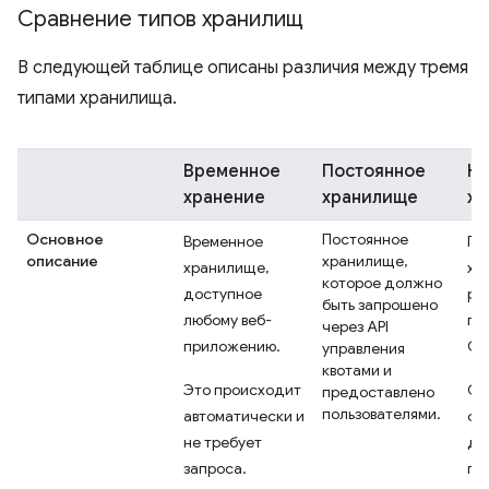
Сравнение типов хранилищ
В следующей таблице описаны различия между тремя
типами хранилища.
Временное
Постоянное
Не
хранение
хранилище
хр
Основное
Постоянное
Временное
По
описание
хранилище,
хранилище,
хр
которое должно
доступное
ра
быть запрошено
любому веб-
пр
через API
приложению.
Ch
управления
квотами и
Это происходит
Он
предоставлено
пользователями.
автоматически и
фа
не требует
до
запроса.
пр