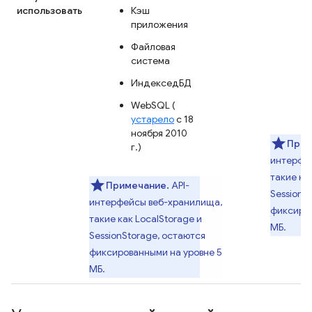
использовать
Кэш
приложения
Файловая
система
ИндекседБД
WebSQL (
устарело
с 18
ноября 2010
Прим
г.)
интерфе
такие ка
Примечание.
API-
SessionS
интерфейсы веб-хранилища,
фиксиров
такие как LocalStorage и
МБ.
SessionStorage, остаются
фиксированными на уровне 5
МБ.