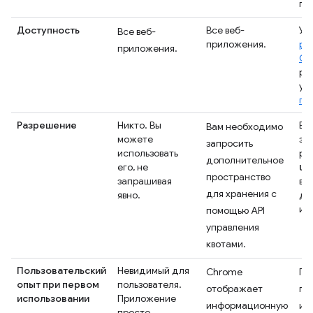
по
Доступность
Все веб-
Ун
Все веб-
приложения.
ра
приложения.
Ch
ра
ус
пр
Разрешение
Никто. Вы
Вы
Вам необходимо
можете
за
запросить
использовать
ра
дополнительное
un
его, не
пространство
запрашивая
в 
для хранения с
явно.
дл
ил
помощью API
управления
квотами.
Пользовательский
Невидимый для
Chrome
Пр
опыт при первом
пользователя.
отображает
по
использовании
Приложение
информационную
ин
просто